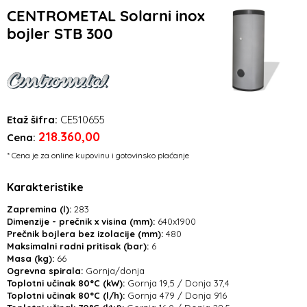
CENTROMETAL Solarni inox
bojler STB 300
Etaž šifra:
CE510655
218.360,00
Cena:
* Cena je za online kupovinu i gotovinsko plaćanje
Karakteristike
Zapremina (l):
283
Dimenzije - prečnik x visina (mm):
640x1900
Prečnik bojlera bez izolacije (mm):
480
Maksimalni radni pritisak (bar):
6
Masa (kg):
66
Ogrevna spirala:
Gornja/donja
Toplotni učinak 80°C (kW):
Gornja 19,5 / Donja 37,4
Toplotni učinak 80°C (l/h):
Gornja 479 / Donja 916