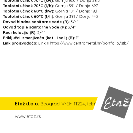
Toplotni učinak 70°C (kW):
Gornja 16,0 / Donja 28,5
Toplotni učinak 70°C (l/h):
Gornja 391 / Donja 697
Toplotni učinak 60°C (kW):
Gornja 10,1 / Donja 18,1
Toplotni učinak 60°C (l/h):
Gornja 391 / Donja 443
Dovod hladne sanitarne vode (R):
3/4"
Odvod tople sanitarne vode (R):
3/4"
Recirkulacija (R):
3/4"
Priključci izmenjivača (kotl. i sol.) (R):
1"
Link proizvođača:
Link !! https://www.centrometal.hr/portfolio/stb/
Etaž d.o.o.
Beograd-Vrčin 11224, tel: 011 6100 200,
www.etaz.rs