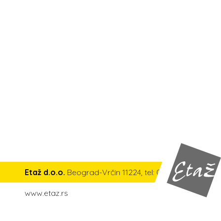
Etaž d.o.o.
Beograd-Vrčin 11224, tel: 011 6100 200,
www.etaz.rs