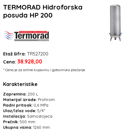
TERMORAD Hidroforska
posuda HP 200
Etaž šifra:
TR527200
38.928,00
Cena:
* Cena je za online kupovinu i gotovinsko plaćanje
Karakteristike
Zapremina:
200 L
Materijal izrade:
Prohrom
Radni pritisak:
0,6 MPa
Ulaz/Izlaz vode:
5/4"
Instalacija:
Samostojeća
Prečnik:
500 mm
Ukupna visina:
1260 mm