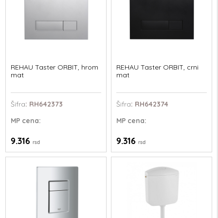
REHAU Taster ORBIT, hrom
REHAU Taster ORBIT, crni
mat
mat
Šifra
: RH642373
Šifra
: RH642374
MP
cena:
MP
cena:
9.316
9.316
rsd
rsd