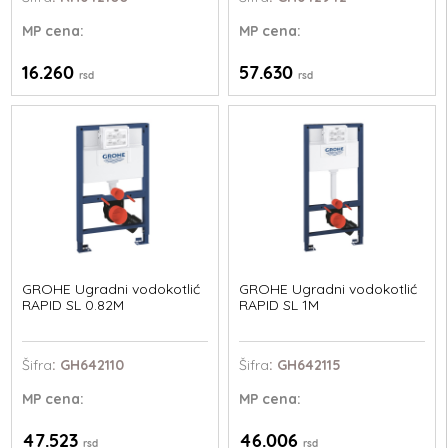
MP
cena:
MP
cena:
16.260
57.630
rsd
rsd
GROHE Ugradni vodokotlić
GROHE Ugradni vodokotlić
RAPID SL 0.82M
RAPID SL 1M
Šifra
: GH642110
Šifra
: GH642115
MP
cena:
MP
cena:
47.523
46.006
rsd
rsd