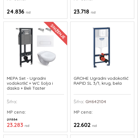
24.836
23.718
rsd
rsd
SNIŽENJE
MEPA Set - Ugradni
GROHE Ugradni vodokotlić
vodokotlić + WC šolja i
RAPID SL 3/1, krug, bela
daska + Beli Taster
Šifra
:
Šifra
: GH642104
MP
cena:
MP
cena:
27.334
23.283
22.602
rsd
rsd