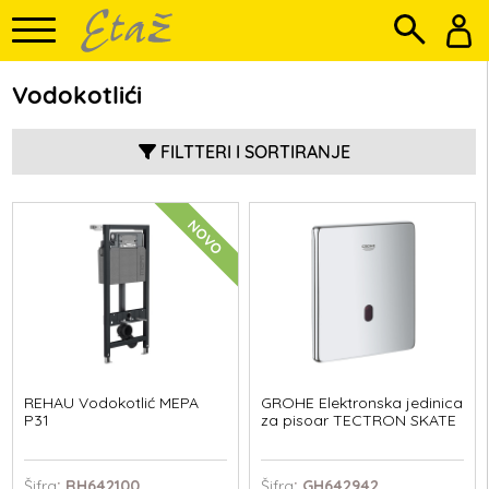
Vodokotlići
FILTTERI I SORTIRANJE
NOVO
REHAU Vodokotlić MEPA
GROHE Elektronska jedinica
P31
za pisoar TECTRON SKATE
Šifra
: RH642100
Šifra
: GH642942