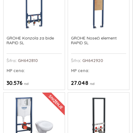
GROHE Konzola za bide
GROHE Noseći element
RAPID SL
RAPID SL
Šifra
: GH642810
Šifra
: GH642920
MP
cena:
MP
cena:
30.576
27.048
rsd
rsd
SNIŽENJE