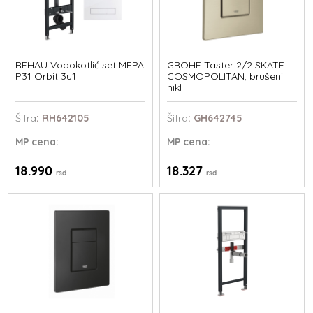
REHAU Vodokotlić set MEPA
GROHE Taster 2/2 SKATE
P31 Orbit 3u1
COSMOPOLITAN, brušeni
nikl
Šifra
: RH642105
Šifra
: GH642745
MP
cena:
MP
cena:
18.990
18.327
rsd
rsd