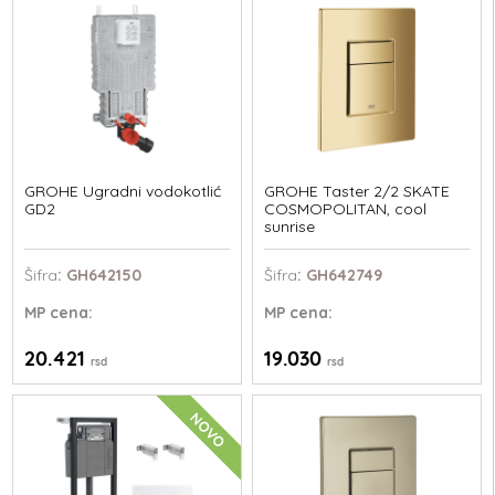
GROHE Ugradni vodokotlić
GROHE Taster 2/2 SKATE
GD2
COSMOPOLITAN, cool
sunrise
Šifra
: GH642150
Šifra
: GH642749
MP
cena:
MP
cena:
20.421
19.030
rsd
rsd
NOVO