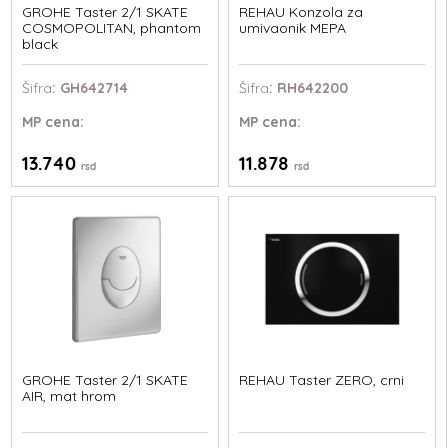
GROHE Taster 2/1 SKATE
REHAU Konzola za
COSMOPOLITAN, phantom
umivaonik MEPA
black
Šifra
: GH642714
Šifra
: RH642200
MP
cena:
MP
cena:
13.740
11.878
rsd
rsd
GROHE Taster 2/1 SKATE
REHAU Taster ZERO, crni
AIR, mat hrom