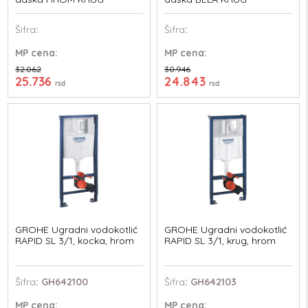
Šifra
:
Šifra
:
MP
cena:
MP
cena:
32.062
30.946
25.736
24.843
rsd
rsd
GROHE Ugradni vodokotlić
GROHE Ugradni vodokotlić
RAPID SL 3/1, kocka, hrom
RAPID SL 3/1, krug, hrom
Šifra
: GH642100
Šifra
: GH642103
MP
cena:
MP
cena: