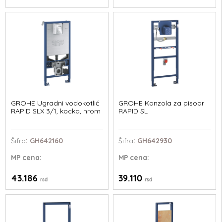
GROHE Ugradni vodokotlić
GROHE Konzola za pisoar
RAPID SLX 3/1, kocka, hrom
RAPID SL
Šifra
: GH642160
Šifra
: GH642930
MP
cena:
MP
cena:
43.186
39.110
rsd
rsd