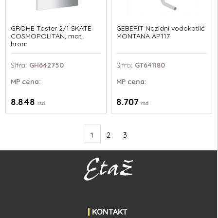
GROHE Taster 2/1 SKATE
GEBERIT Nazidni vodokotlić
COSMOPOLITAN, mat,
MONTANA AP117
hrom
Šifra
: GH642750
Šifra
: GT641180
MP
cena:
MP
cena:
8.848
8.707
rsd
rsd
1
2
3
KONTAKT