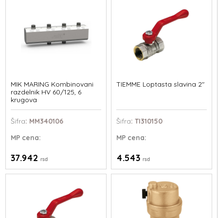
MIK MARING Kombinovani
TIEMME Loptasta slavina 2"
razdelnik HV 60/125, 6
krugova
Šifra
: MM340106
Šifra
: TI310150
MP
cena:
MP
cena:
37.942
4.543
rsd
rsd