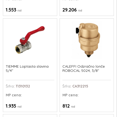
1.553
29.206
rsd
rsd
TIEMME Loptasta slavina
CALEFFI Odzračno lonče
5/4"
ROBOCAL 5024, 3/8"
Šifra
: TI310132
Šifra
: CA312215
MP
cena:
MP
cena:
1.935
812
rsd
rsd