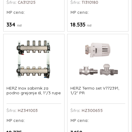
Šifra
: CA312125
Šifra
: TI310180
MP
cena:
MP
cena:
334
18.535
rsd
rsd
HERZ Inox sabirnik za
HERZ Termo set V772391,
podno grejanje 6l, 1"/3 rupe
1/2" PR
Šifra
: HZ341003
Šifra
: HZ300655
MP
cena:
MP
cena: