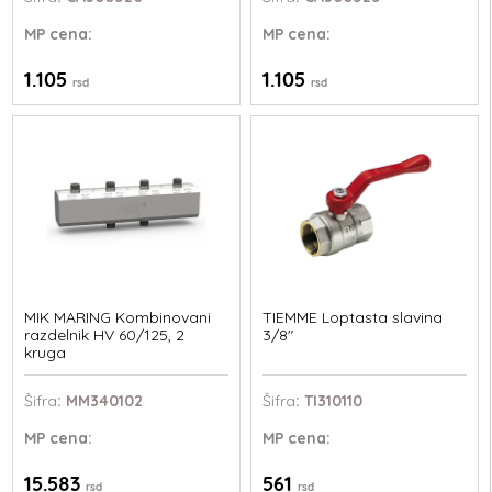
MP
cena:
MP
cena:
1.105
1.105
rsd
rsd
MIK MARING Kombinovani
TIEMME Loptasta slavina
razdelnik HV 60/125, 2
3/8"
kruga
Šifra
: MM340102
Šifra
: TI310110
MP
cena:
MP
cena:
15.583
561
rsd
rsd