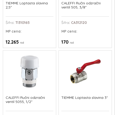
TIEMME Loptasta slavina
CALEFFI Ručni odzračni
2,5"
ventil 505, 3/8"
Šifra
: TI310165
Šifra
: CA312120
MP
cena:
MP
cena:
12.265
170
rsd
rsd
CALEFFI Ručni odzračni
TIEMME Loptasta slavina 3"
ventil 5055, 1/2"