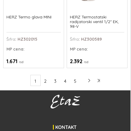
HERZ Termo glava MINI
HERZ Termostatski
radijatorski ventil 1/2" EK,
98-V
Šifra
: HZ302015
Šifra
: HZ300589
MP
cena:
MP
cena:
1.671
2.392
rsd
rsd
1
2
3
4
5
KONTAKT