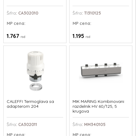
Šifra
: CA302010
Šifra
: TI310125
MP
cena:
MP
cena:
1.767
1.195
rsd
rsd
CALEFFI Termoglava sa
MIK MARING Kombinovani
adapterom 204
razdelnik HV 60/125, 5
krugova
Šifra
: CA302011
Šifra
: MM340105
MP
cena:
MP
cena: