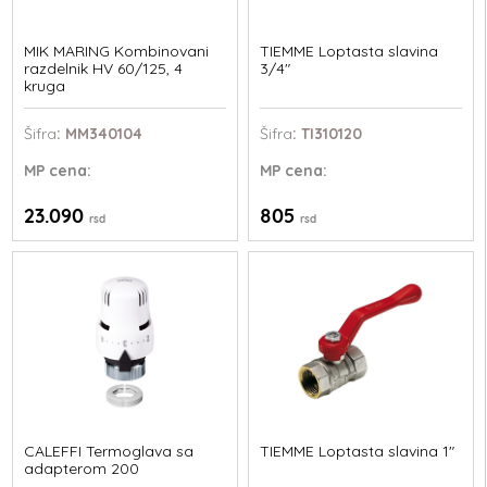
MIK MARING Kombinovani
TIEMME Loptasta slavina
razdelnik HV 60/125, 4
3/4"
kruga
Šifra
: MM340104
Šifra
: TI310120
MP
cena:
MP
cena:
23.090
805
rsd
rsd
CALEFFI Termoglava sa
TIEMME Loptasta slavina 1"
adapterom 200