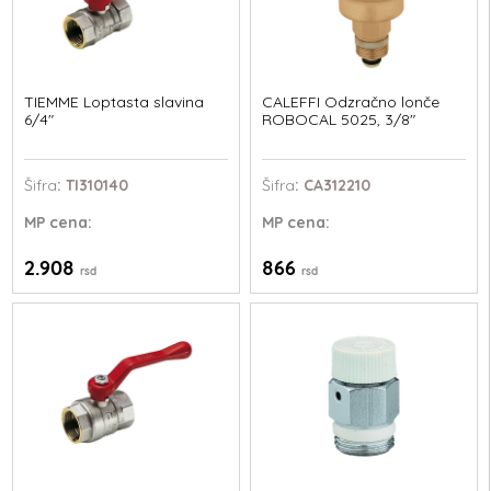
TIEMME Loptasta slavina
CALEFFI Odzračno lonče
6/4"
ROBOCAL 5025, 3/8"
Šifra
: TI310140
Šifra
: CA312210
MP
cena:
MP
cena:
2.908
866
rsd
rsd