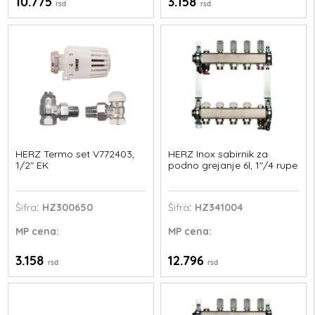
10.775
3.158
rsd
rsd
HERZ Termo set V772403,
HERZ Inox sabirnik za
1/2" EK
podno grejanje 6l, 1"/4 rupe
Šifra
: HZ300650
Šifra
: HZ341004
MP
cena:
MP
cena:
3.158
12.796
rsd
rsd