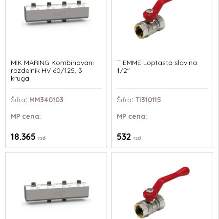
MIK MARING Kombinovani
TIEMME Loptasta slavina
razdelnik HV 60/125, 3
1/2"
kruga
Šifra
: MM340103
Šifra
: TI310115
MP
cena:
MP
cena:
18.365
532
rsd
rsd