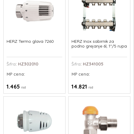
HERZ Termo glava 7260
HERZ Inox sabirnik za
podno grejanje 6l, 1"/5 rupa
Šifra
: HZ302010
Šifra
: HZ341005
MP
cena:
MP
cena:
1.465
14.821
rsd
rsd