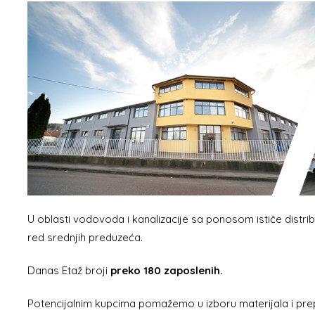
U oblasti vodovoda i kanalizacije sa ponosom ističe distrib
red srednjih preduzeća.
Danas Etaž broji
preko 180 zaposlenih.
Potencijalnim kupcima pomažemo u izboru materijala i pre