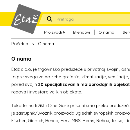
Proizvodi
Brendovi
O nama
Ser
Početna
O nama
O nama
Etaž d.o.o. je trgovinsko preduzeće u privatnoj svojini, 
to pre svega za potrebe grejanja, klimatizacije, ventilacij
pored svojih
20 specijalizovanih maloprodajnih objeka
radova i investore velikih objekata.
Takođe, na tržištu Crne Gore prisutni smo preko preduzeća
je zastupnik/uvoznik proizvoda uglednih evropskih proizvođ
Fischer, Giersch, Henco, Herz, MBS, Rems, Rehau, Te-sa, Tie