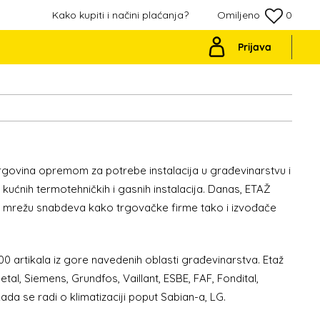
Kako kupiti i načini plaćanja?
Omiljeno
0
Prijava
rgovina opremom za potrebe instalacija u građevinarstvu i
 kućnih termotehničkih i gasnih instalacija. Danas, ETAŽ
nu mrežu snabdeva kako trgovačke firme tako i izvođače
0 artikala iz gore navedenih oblasti građevinarstva. Etaž
metal, Siemens, Grundfos,
Vaillant,
ESBE, FAF, Fondital,
ada se radi o klimatizaciji poput Sabian-a, LG.