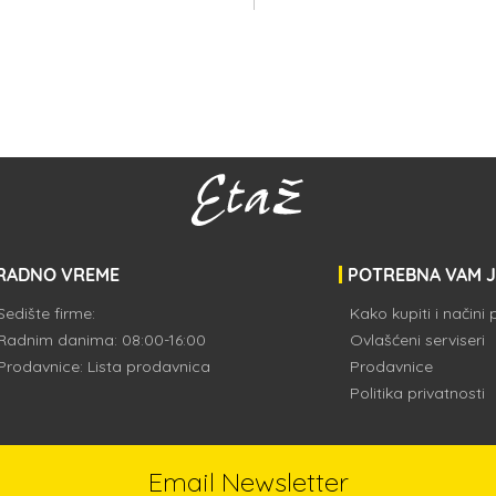
RADNO VREME
POTREBNA VAM 
Sedište firme:
Kako kupiti i načini
Radnim danima: 08:00-16:00
Ovlašćeni serviseri
Prodavnice:
Lista prodavnica
Prodavnice
Politika privatnosti
Email Newsletter