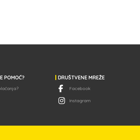
JE POMOĆ?
DRUŠTVENE MREŽE
 plaćanja?
Facebook
Instagram