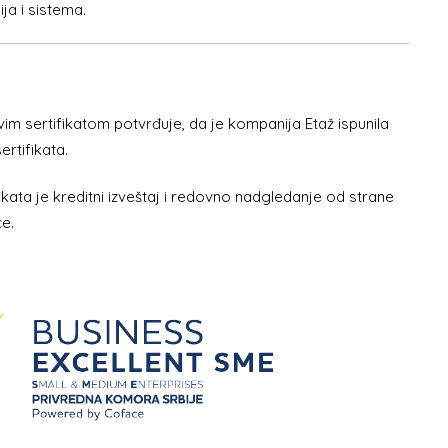
ja i sistema.
im sertifikatom potvrđuje, da je kompanija Etaž ispunila
ertifikata.
kata je kreditni izveštaj i redovno nadgledanje od strane
e.