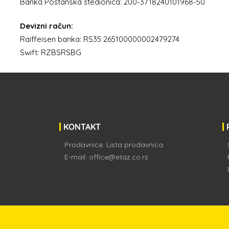
Banka Poštanska štedionica: 200-3718240101968-50
Devizni račun:
Raiffeisen banka: RS35 265100000002479274
Swift: RZBSRSBG
KONTAKT
Prodavnice:
Lista prodavnica
E-mail:
office@etaz.co.rs