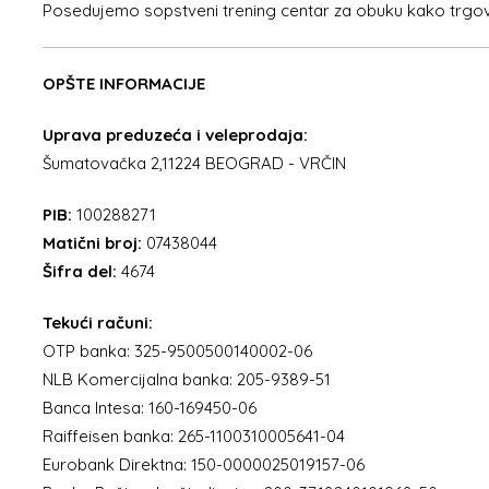
Posedujemo sopstveni trening centar za obuku kako trgovačk
OPŠTE INFORMACIJE
Uprava preduzeća i veleprodaja:
Šumatovačka 2,11224 BEOGRAD - VRČIN
PIB:
100288271
Matični broj:
07438044
Šifra del:
4674
Tekući računi:
OTP banka: 325-9500500140002-06
NLB Komercijalna banka: 205-9389-51
Banca Intesa: 160-169450-06
Raiffeisen banka: 265-1100310005641-04
Eurobank Direktna: 150-0000025019157-06