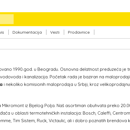
vis
Dokumentacija
Vesti
Prodavnice
osnovano 1990.god. u Beogradu. Osnovna delatnost preduzeća je t
e, vodovoda i kanalizacija. Početak rada je baziran na maloprodaji
ta
i nekoliko komisionih maloprodaja u Srbiji, kroz velikoprodaj
 Mikromont iz Bijelog Polja. Naš asortiman obuhvata preko 20.00
ača u oblasti termotehničkih instalacija: Bosch, Caleffi, Centro
mme, Tim Sistem, Ruck, Victaulic, ali i dobro poznatih brendova k