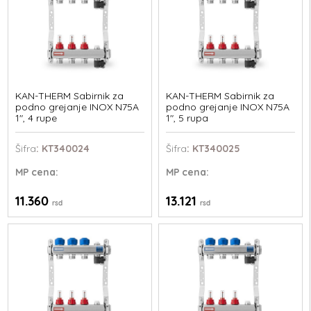
KAN-THERM Sabirnik za
KAN-THERM Sabirnik za
podno grejanje INOX N75A
podno grejanje INOX N75A
1", 4 rupe
1", 5 rupa
Šifra
: KT340024
Šifra
: KT340025
MP
cena:
MP
cena:
11.360
13.121
rsd
rsd