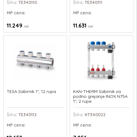
Šifra
: TE340110
Šifra
: TE340111
MP
cena:
MP
cena:
11.249
11.631
rsd
rsd
TESA Sabirnik 1", 12 rupa
KAN-THERM Sabirnik za
podno grejanje INOX N75A
1", 2 rupe
Šifra
: TE340112
Šifra
: KT340022
MP
cena:
MP
cena: