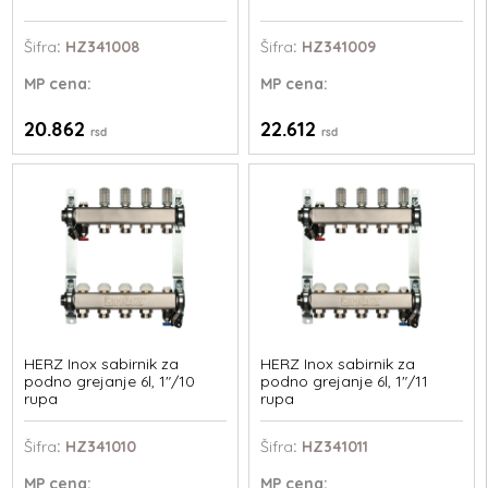
Šifra
: HZ341008
Šifra
: HZ341009
MP
cena:
MP
cena:
20.862
22.612
rsd
rsd
HERZ Inox sabirnik za
HERZ Inox sabirnik za
podno grejanje 6l, 1"/10
podno grejanje 6l, 1"/11
rupa
rupa
Šifra
: HZ341010
Šifra
: HZ341011
MP
cena:
MP
cena: