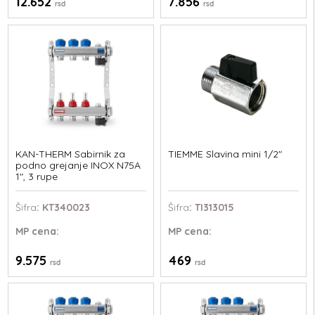
12.652
7.856
rsd
rsd
KAN-THERM Sabirnik za
TIEMME Slavina mini 1/2"
podno grejanje INOX N75A
1", 3 rupe
Šifra
: KT340023
Šifra
: TI313015
MP
cena:
MP
cena:
9.575
469
rsd
rsd