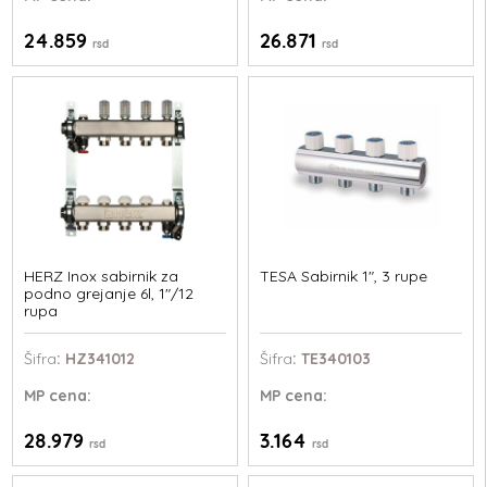
24.859
26.871
rsd
rsd
HERZ Inox sabirnik za
TESA Sabirnik 1", 3 rupe
podno grejanje 6l, 1"/12
rupa
Šifra
: HZ341012
Šifra
: TE340103
MP
cena:
MP
cena:
28.979
3.164
rsd
rsd