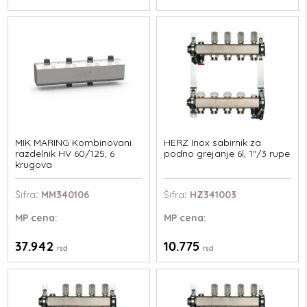
MIK MARING Kombinovani
HERZ Inox sabirnik za
razdelnik HV 60/125, 6
podno grejanje 6l, 1"/3 rupe
krugova
Šifra
: MM340106
Šifra
: HZ341003
MP
cena:
MP
cena:
37.942
10.775
rsd
rsd