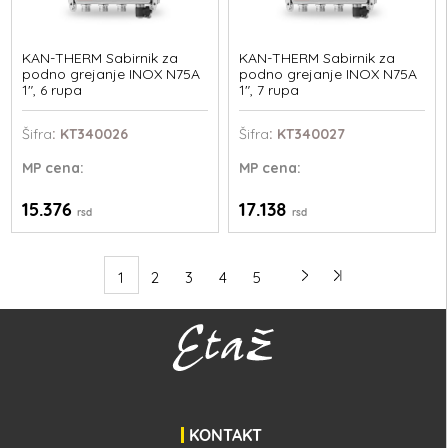
KAN-THERM Sabirnik za
KAN-THERM Sabirnik za
podno grejanje INOX N75A
podno grejanje INOX N75A
1", 6 rupa
1", 7 rupa
Šifra
: KT340026
Šifra
: KT340027
MP
cena:
MP
cena:
15.376
17.138
rsd
rsd
1
2
3
4
5
KONTAKT