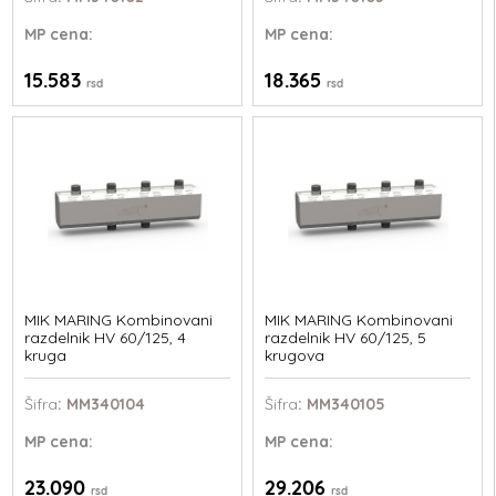
MP
cena:
MP
cena:
15.583
18.365
rsd
rsd
MIK MARING Kombinovani
MIK MARING Kombinovani
razdelnik HV 60/125, 4
razdelnik HV 60/125, 5
kruga
krugova
Šifra
: MM340104
Šifra
: MM340105
MP
cena:
MP
cena:
23.090
29.206
rsd
rsd