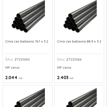
Crna cev bešavna 76.1 x 3.2
Crna cev bešavna 88.9 x 3.2
Šifra
: ZT221065
Šifra
: ZT221066
MP
cena:
MP
cena:
2.044
2.403
rsd
rsd