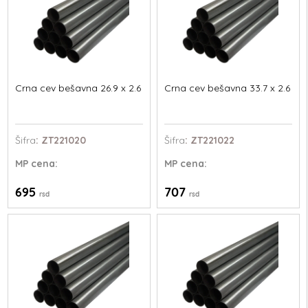
Crna cev bešavna 26.9 x 2.6
Crna cev bešavna 33.7 x 2.6
Šifra
: ZT221020
Šifra
: ZT221022
MP
cena:
MP
cena:
695
707
rsd
rsd