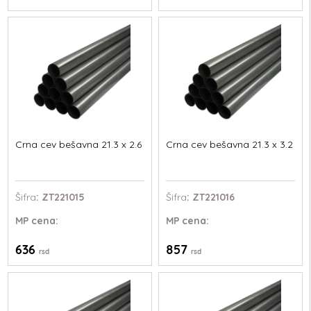
Crna cev bešavna 21.3 x 2.6
Crna cev bešavna 21.3 x 3.2
Šifra
: ZT221015
Šifra
: ZT221016
MP
cena:
MP
cena:
636
857
rsd
rsd