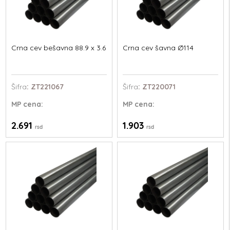
Crna cev bešavna 88.9 x 3.6
Crna cev šavna Ø114
Šifra
: ZT221067
Šifra
: ZT220071
MP
cena:
MP
cena:
2.691
1.903
rsd
rsd