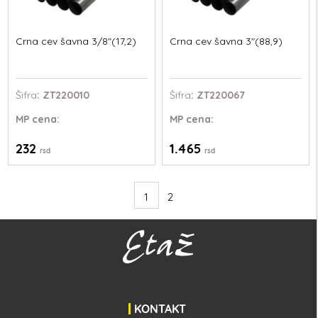
Crna cev šavna 3/8"(17,2)
Crna cev šavna 3"(88,9)
Šifra
: ZT220010
Šifra
: ZT220067
MP
cena:
MP
cena:
232
1.465
rsd
rsd
1
2
KONTAKT