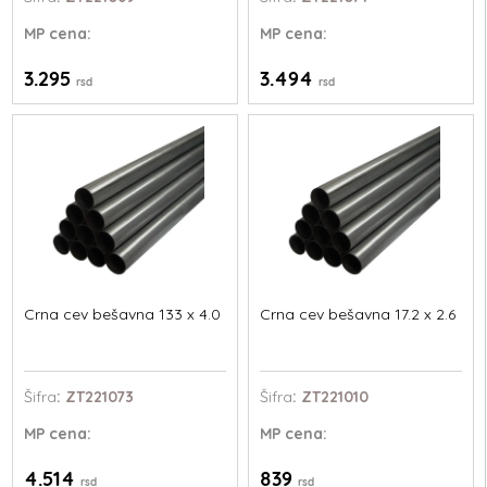
MP
cena:
MP
cena:
3.295
3.494
rsd
rsd
Crna cev bešavna 133 x 4.0
Crna cev bešavna 17.2 x 2.6
Šifra
: ZT221073
Šifra
: ZT221010
MP
cena:
MP
cena:
4.514
839
rsd
rsd