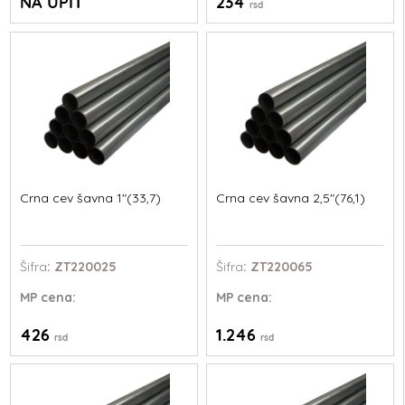
NA UPIT
234
rsd
Crna cev šavna 1"(33,7)
Crna cev šavna 2,5"(76,1)
Šifra
: ZT220025
Šifra
: ZT220065
MP
cena:
MP
cena:
426
1.246
rsd
rsd