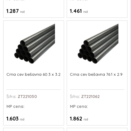
1.287
1.461
rsd
rsd
Crna cev bešavna 60.3 x 3.2
Crna cev bešavna 76.1 x 2.9
Šifra
: ZT221050
Šifra
: ZT221062
MP
cena:
MP
cena:
1.603
1.862
rsd
rsd