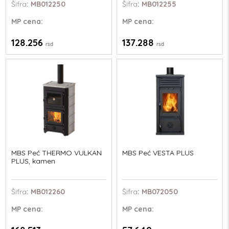
Šifra
: MB012250
Šifra
: MB012255
MP
cena:
MP
cena:
128.256
137.288
rsd
rsd
MBS Peć THERMO VULKAN
MBS Peć VESTA PLUS
PLUS, kamen
Šifra
: MB012260
Šifra
: MB072050
MP
cena:
MP
cena: