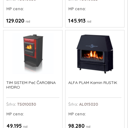
MP
cena:
MP
cena:
129.020
145.913
rsd
rsd
TIM SISTEM Peć ČAROBNA
ALFA PLAM Kamin RUSTIK
HYDRO
Šifra
: TS010030
Šifra
: AL015020
MP
cena:
MP
cena:
49.195
98.280
rsd
rsd