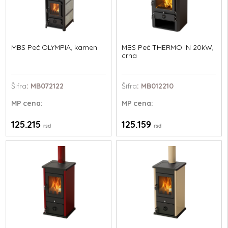
MBS Peć OLYMPIA, kamen
MBS Peć THERMO IN 20kW,
crna
Šifra
: MB072122
Šifra
: MB012210
MP
cena:
MP
cena:
125.215
125.159
rsd
rsd