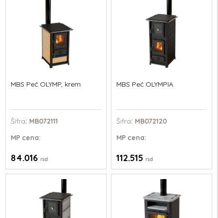
MBS Peć OLYMP, krem
MBS Peć OLYMPIA
Šifra
: MB072111
Šifra
: MB072120
MP
cena:
MP
cena:
84.016
112.515
rsd
rsd