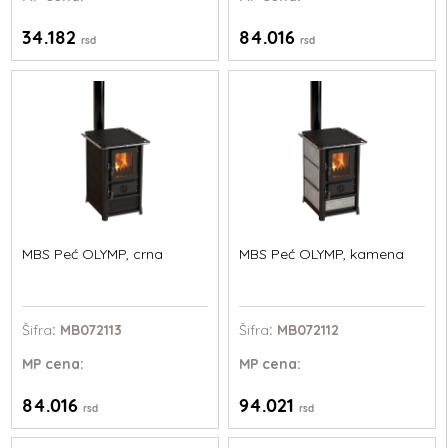
34.182
84.016
rsd
rsd
MBS Peć OLYMP, crna
MBS Peć OLYMP, kamena
Šifra
: MB072113
Šifra
: MB072112
MP
cena:
MP
cena:
84.016
94.021
rsd
rsd