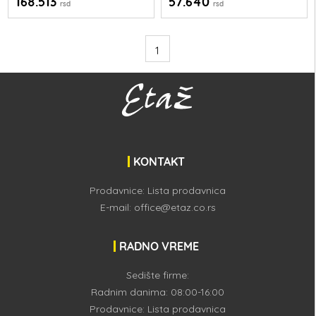
168.513
57.640
rsd
rsd
1
KONTAKT
Prodavnice:
Lista prodavnica
E-mail:
office@etaz.co.rs
RADNO VREME
Sedište firme:
Radnim danima: 08:00-16:00
Prodavnice:
Lista prodavnica