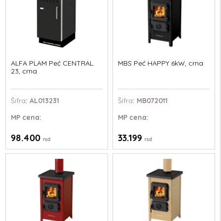
ALFA PLAM Peć CENTRAL
MBS Peć HAPPY 6kW, crna
23, crna
Šifra
: AL013231
Šifra
: MB072011
MP
cena:
MP
cena:
98.400
33.199
rsd
rsd