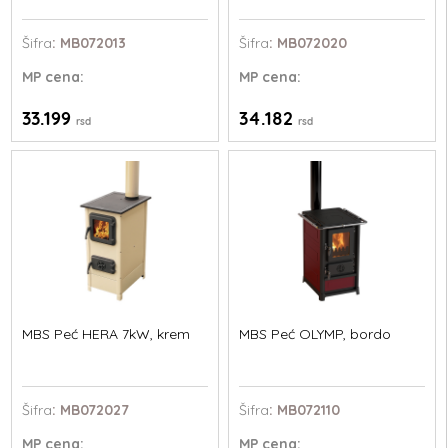
Šifra
: MB072013
Šifra
: MB072020
MP
cena:
MP
cena:
33.199
34.182
rsd
rsd
MBS Peć HERA 7kW, krem
MBS Peć OLYMP, bordo
Šifra
: MB072027
Šifra
: MB072110
MP
cena:
MP
cena: