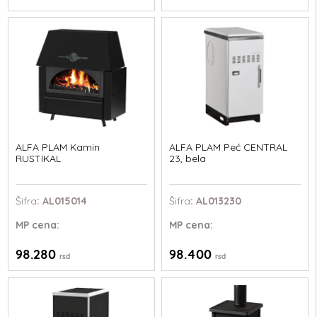
ALFA PLAM Kamin
ALFA PLAM Peć CENTRAL
RUSTIKAL
23, bela
Šifra
: AL015014
Šifra
: AL013230
MP
cena:
MP
cena:
98.280
98.400
rsd
rsd