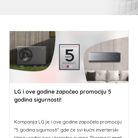
LG i ove godine započeo promociju 5
godina sigurnosti!
Kompanija LG je i ove godine započela promociju
"5 godina sigurnosti" gde će svi kućni inverterski
klima uređaji kao i toplotne pumpe Therma V imati