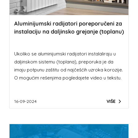
Aluminijumski radijatori poreporučeni za
instalaciju na daljinsko grejanje (toplanu)
Ukoliko se aluminijumski radijatori instalaliraju u
daljinskom sistemu (toplana), preporuka je da
imaju potpunu zaštitu od najčešćih uzroka korozije.
O mogućim rešenjima pogledajete video u tekstu.
16-09-2024
VIŠE