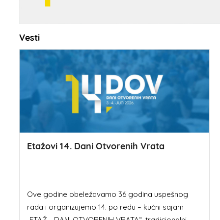
Vesti
Etažovi 14. Dani Otvorenih Vrata
Ove godine obeležavamo 36 godina uspešnog
rada i organizujemo 14. po redu – kućni sajam
„ETAŽ - DANI OTVORENIH VRATA“, tradicionalni