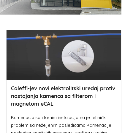
Caleffi-jev novi elektrolitski uređaj protiv
nastajanja kamenca sa filterom i
magnetom eCAL
Kamenac u sanitarnim instalacijama je tehnički
problem sa neželjenim posledicama Kamenac je
posledica hemijskih procesa u vodi sa visokim