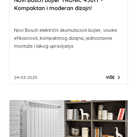
Novi Bosch bojler TRONIC 4501T -
Kompaktan i moderan dizajn!
Novi Bosch električni akumulacioni bojler, visoke
efikasnosti, kompaktnog dizajna, jednostavne
montaže i lakog upravljanja.
24-03-2025
VIŠE