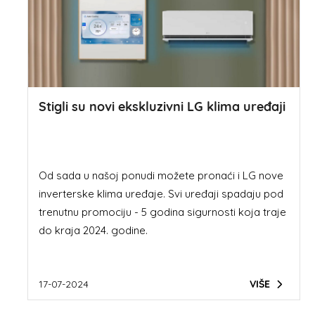
Stigli su novi ekskluzivni LG klima uređaji
Od sada u našoj ponudi možete pronaći i LG nove
inverterske klima uređaje. Svi uređaji spadaju pod
trenutnu promociju - 5 godina sigurnosti koja traje
do kraja 2024. godine.
17-07-2024
VIŠE