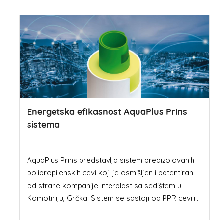
Energetska efikasnost AquaPlus Prins
sistema
AquaPlus Prins predstavlja sistem predizolovanih
polipropilenskih cevi koji je osmišljen i patentiran
od strane kompanije Interplast sa sedištem u
Komotiniju, Grčka. Sistem se sastoji od PPR cevi i...