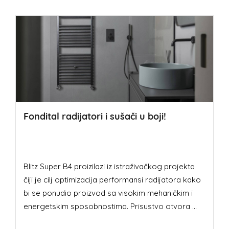
Fondital radijatori i sušači u boji!
Blitz Super B4 proizilazi iz istraživačkog projekta
čiji je cilj optimizacija performansi radijatora kako
bi se ponudio proizvod sa visokim mehaničkim i
energetskim sposobnostima. Prisustvo otvora ...