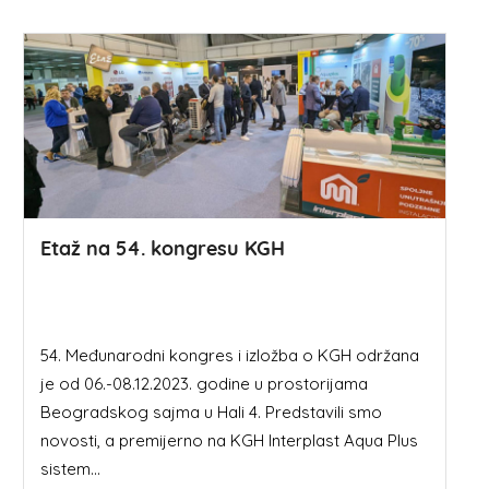
Etaž na 54. kongresu KGH
54. Međunarodni kongres i izložba o KGH održana
je od 06.-08.12.2023. godine u prostorijama
Beogradskog sajma u Hali 4. Predstavili smo
novosti, a premijerno na KGH Interplast Aqua Plus
sistem...