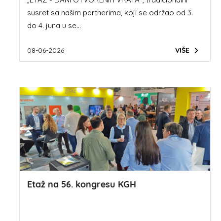
susret sa našim partnerima, koji se održao od 3.
do 4. juna u se...
08-06-2026
VIŠE
Etaž na 56. kongresu KGH