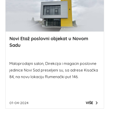
Novi Etaž poslovni objekat u Novom
Sadu
Maloprodajni salon, Direkcija i magacin poslovne
jedinice Novi Sad preseljeni su, sa adrese Kisačka
84, na novu lokaciju Rumenački put 146.
01-04-2024
VIŠE