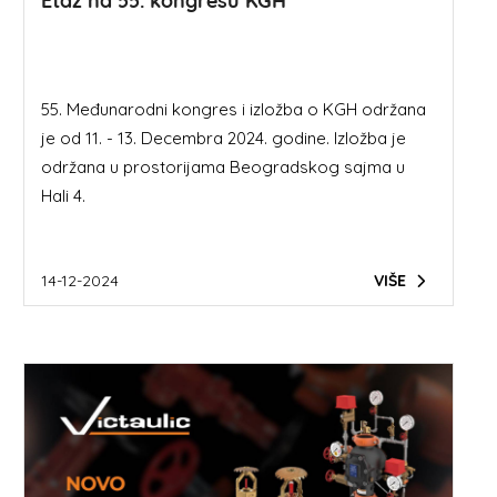
Etaž na 55. kongresu KGH
55. Međunarodni kongres i izložba o KGH održana
je od 11. - 13. Decembra 2024. godine. Izložba je
održana u prostorijama Beogradskog sajma u
Hali 4.
14-12-2024
VIŠE