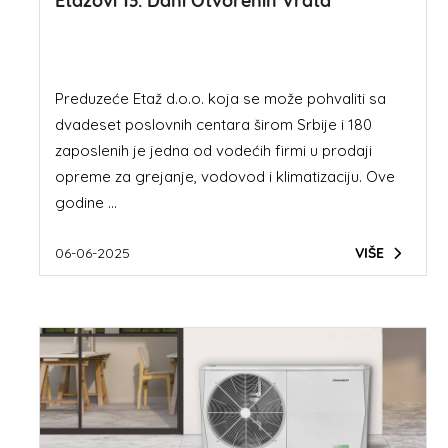
Etažovi 13. Dani Otvorenih Vrata
Preduzeće Etaž d.o.o. koja se može pohvaliti sa
dvadeset poslovnih centara širom Srbije i 180
zaposlenih je jedna od vodećih firmi u prodaji
opreme za grejanje, vodovod i klimatizaciju. Ove
godine ...
06-06-2025
VIŠE