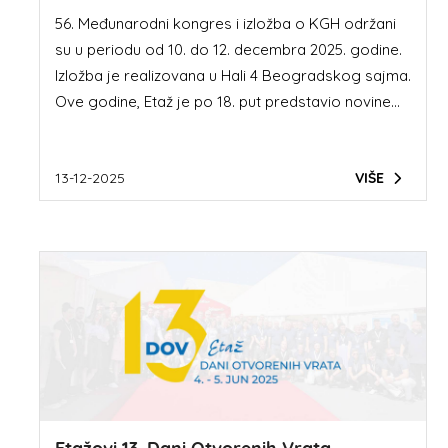
56. Međunarodni kongres i izložba o KGH održani
su u periodu od 10. do 12. decembra 2025. godine.
Izložba je realizovana u Hali 4 Beogradskog sajma.
Ove godine, Etaž je po 18. put predstavio novine...
13-12-2025
VIŠE