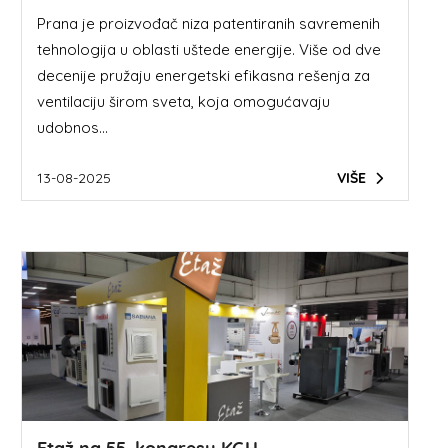
Prana je proizvođač niza patentiranih savremenih
tehnologija u oblasti uštede energije. Više od dve
decenije pružaju energetski efikasna rešenja za
ventilaciju širom sveta, koja omogućavaju
udobnos...
13-08-2025
VIŠE