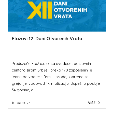
Etažovi 12. Dani Otvorenih Vrata
Preduzeće Etaž d.o.o. sa dvadeset poslovnih
centara širom Srbije i preko 170 zaposlenih je
jedna od vodećih firmi u prodaji opreme za
grejanje, vodovod i klimatizaciju. Uspešno posluje
34 godine, a...
10-06-2024
VIŠE