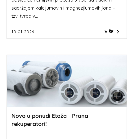
sadržajem kalcijumovih i magnezijumovih jona –
tzv. tvrda v...
10-01-2026
VIŠE
Novo u ponudi Etaža - Prana
rekuperatori!