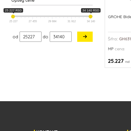
Opseg cene
25 227 RSD
34 140 RSD
GROHE Bid
25 227
27 455
29 684
31 912
34 140
od
do
Šifra
: GH63
MP
cena:
25.227
rsd