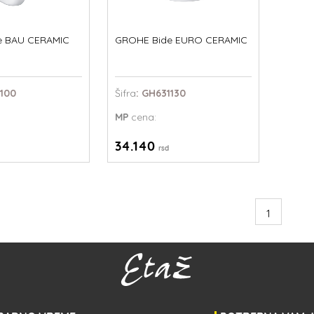
e BAU CERAMIC
GROHE Bide EURO CERAMIC
1100
Šifra
: GH631130
MP
cena:
34.140
rsd
1