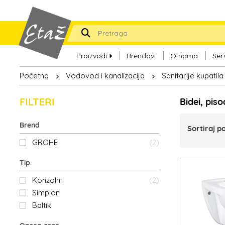
Proizvodi
Brendovi
O nama
Ser
Početna
Vodovod i kanalizacija
Sanitarije kupatila
FILTERI
Bidei, pis
Brend
Sortiraj po
GROHE
(2)
Tip
Konzolni
(2)
Simplon
Baltik