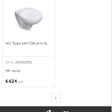
WC Šolja VIKTORIJA K KL
Šifra
: ZX632332
MP
cena:
6.624
rsd
1