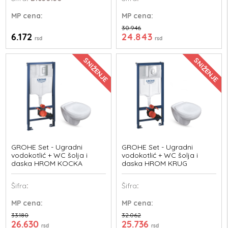
MP
cena:
MP
cena:
30.946
6.172
24.843
rsd
rsd
SNIŽENJE
SNIŽENJE
GROHE Set - Ugradni
GROHE Set - Ugradni
vodokotlić + WC šolja i
vodokotlić + WC šolja i
daska HROM KOCKA
daska HROM KRUG
Šifra
:
Šifra
:
MP
cena:
MP
cena:
33.180
32.062
26.630
25.736
rsd
rsd