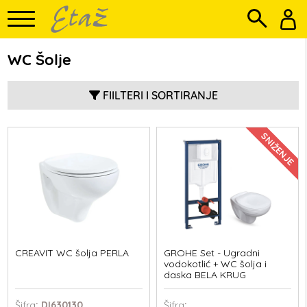
WC Šolje
FIILTERI I SORTIRANJE
SNIŽENJE
CREAVIT WC šolja PERLA
GROHE Set - Ugradni
vodokotlić + WC šolja i
daska BELA KRUG
Šifra
: DI630130
Šifra
: