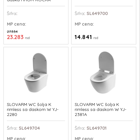
Šifra
:
Šifra
: SL649700
MP
cena:
MP
cena:
27.334
23.283
14.841
rsd
rsd
SLOVARM WC šolja K
SLOVARM WC šolja K
rimless sa daskom W YJ-
rimless sa daskom W YJ-
2280
2381A
Šifra
: SL649704
Šifra
: SL649701
MP
cena:
MP
cena: