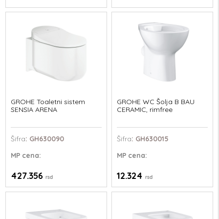
GROHE Toaletni sistem
GROHE WC Šolja B BAU
SENSIA ARENA
CERAMIC, rimfree
Šifra
: GH630090
Šifra
: GH630015
MP
cena:
MP
cena:
427.356
12.324
rsd
rsd