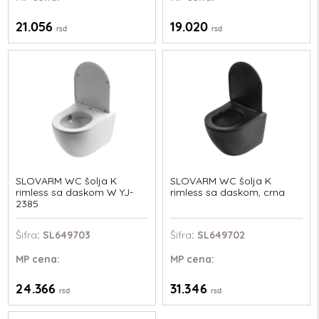
21.056
19.020
rsd
rsd
SLOVARM WC šolja K
SLOVARM WC šolja K
rimless sa daskom W YJ-
rimless sa daskom, crna
2385
Šifra
: SL649703
Šifra
: SL649702
MP
cena:
MP
cena:
24.366
31.346
rsd
rsd