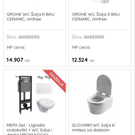
GROHE WC Šolja K BAU
GROHE WC Šolja S BAU
CERAMIC, rimfree
CERAMIC, rimfree
Šifra
: GH630030
Šifra
: GH630010
MP
cena:
MP
cena:
14.907
12.324
rsd
rsd
SNIŽENJE
MEPA Set - Ugradni
SLOVARM WC šolja K
vodokotlić + WC šolja i
rimless sa daskom
daska HROM KOCKA