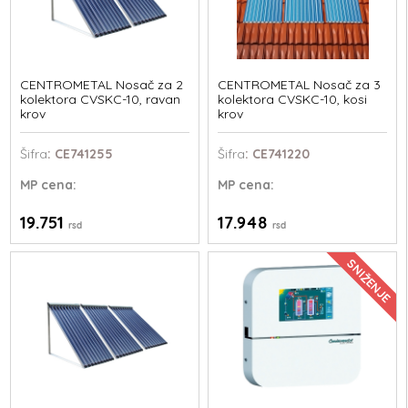
CENTROMETAL Nosač za 2
CENTROMETAL Nosač za 3
kolektora CVSKC-10, ravan
kolektora CVSKC-10, kosi
krov
krov
Šifra
: CE741255
Šifra
: CE741220
MP
cena:
MP
cena:
19.751
17.948
rsd
rsd
SNIŽENJE