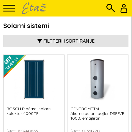
Solarni sistemi
FILTTERI I SORTIRANJE
BOSCH Pločasti solarni
CENTROMETAL
kolektor 4000TF
Akumulacioni bojler DSFF/E
1000, emajlirani
Šifra
: BO740065
Šifra
: CE511770