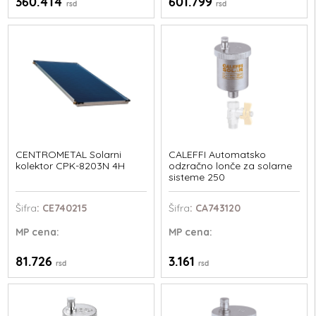
360.414
601.799
rsd
rsd
CENTROMETAL Solarni
CALEFFI Automatsko
kolektor CPK-8203N 4H
odzračno lonče za solarne
sisteme 250
Šifra
: CE740215
Šifra
: CA743120
MP
cena:
MP
cena:
81.726
3.161
rsd
rsd