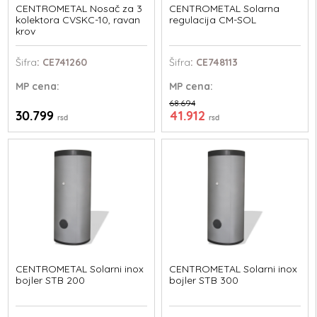
CENTROMETAL Nosač za 3
CENTROMETAL Solarna
kolektora CVSKC-10, ravan
regulacija CM-SOL
krov
Šifra
: CE741260
Šifra
: CE748113
MP
cena:
MP
cena:
68.694
30.799
41.912
rsd
rsd
CENTROMETAL Solarni inox
CENTROMETAL Solarni inox
bojler STB 200
bojler STB 300