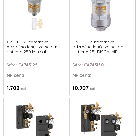
CALEFFI Automatsko
CALEFFI Automatsko
odzračno lonče za solarne
odzračno lonče za solarne
sisteme 250 Minical
sisteme 251 DISCALAIR
Šifra
: CA743125
Šifra
: CA743130
MP
cena:
MP
cena:
1.702
10.907
rsd
rsd