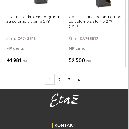
CALEFFI Cirkulaciona grupa
CALEFFI Cirkulaciona grupa
za solarne sisteme 278
za solarne sisteme 279
(050)
Šifra
: CA743516
Šifra
: CA743517
MP
cena:
MP
cena:
41.981
52.500
rsd
rsd
1
2
3
4
KONTAKT