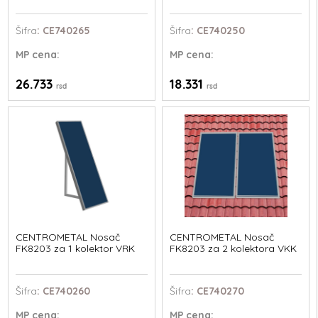
Šifra
: CE740265
Šifra
: CE740250
MP
cena:
MP
cena:
26.733
18.331
rsd
rsd
CENTROMETAL Nosač
CENTROMETAL Nosač
FK8203 za 1 kolektor VRK
FK8203 za 2 kolektora VKK
Šifra
: CE740260
Šifra
: CE740270
MP
cena:
MP
cena: