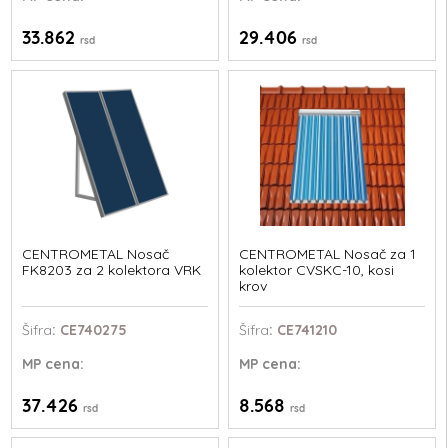
33.862
29.406
rsd
rsd
CENTROMETAL Nosač
CENTROMETAL Nosač za 1
FK8203 za 2 kolektora VRK
kolektor CVSKC-10, kosi
krov
Šifra
: CE740275
Šifra
: CE741210
MP
cena:
MP
cena:
37.426
8.568
rsd
rsd