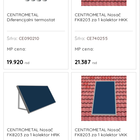
CENTROMETAL
CENTROMETAL Nosač
Diferencijalni termostat
FK8203 za 1 kolektor HKK
Šifra
: CE090210
Šifra
: CE740255
MP
cena:
MP
cena:
19.920
21.387
rsd
rsd
CENTROMETAL Nosač
CENTROMETAL Nosač
FK8203 za 1 kolektor HRK
FK8203 za 1 kolektor VKK