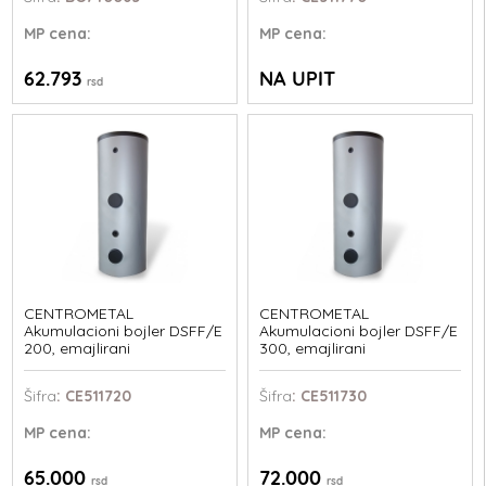
MP
cena:
MP
cena:
62.793
NA UPIT
rsd
CENTROMETAL
CENTROMETAL
Akumulacioni bojler DSFF/E
Akumulacioni bojler DSFF/E
200, emajlirani
300, emajlirani
Šifra
: CE511720
Šifra
: CE511730
MP
cena:
MP
cena:
65.000
72.000
rsd
rsd