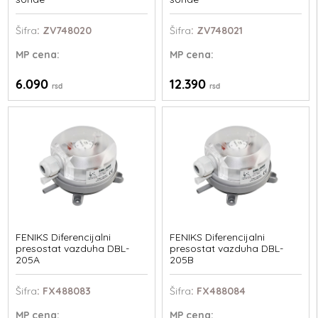
Šifra
: ZV748020
Šifra
: ZV748021
MP
cena:
MP
cena:
6.090
12.390
rsd
rsd
FENIKS Diferencijalni
FENIKS Diferencijalni
presostat vazduha DBL-
presostat vazduha DBL-
205A
205B
Šifra
: FX488083
Šifra
: FX488084
MP
cena:
MP
cena: