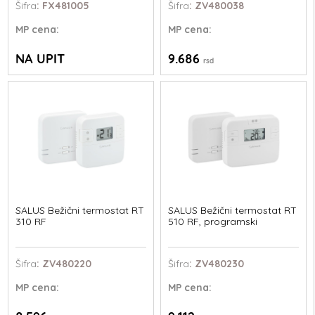
Šifra
: FX481005
Šifra
: ZV480038
MP
cena:
MP
cena:
NA UPIT
9.686
rsd
SALUS Bežični termostat RT
SALUS Bežični termostat RT
310 RF
510 RF, programski
Šifra
: ZV480220
Šifra
: ZV480230
MP
cena:
MP
cena: