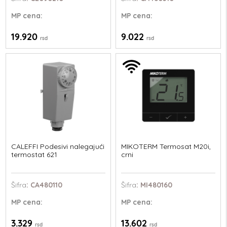
MP
cena:
MP
cena:
19.920
9.022
rsd
rsd
CALEFFI Podesivi nalegajući
MIKOTERM Termosat M20i,
termostat 621
crni
Šifra
: CA480110
Šifra
: MI480160
MP
cena:
MP
cena:
3.329
13.602
rsd
rsd