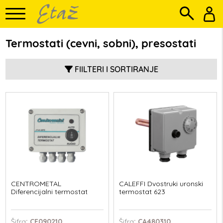
Termostati (cevni, sobni), presostati
FIILTERI I SORTIRANJE
CENTROMETAL
CALEFFI Dvostruki uronski
Diferencijalni termostat
termostat 623
Šifra
: CE090210
Šifra
: CA480310