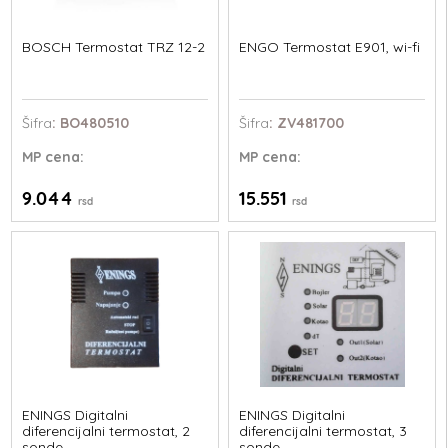
BOSCH Termostat TRZ 12-2
ENGO Termostat E901, wi-fi
Šifra
: BO480510
Šifra
: ZV481700
MP
cena:
MP
cena:
9.044
15.551
rsd
rsd
ENINGS Digitalni
ENINGS Digitalni
diferencijalni termostat, 2
diferencijalni termostat, 3
sonde
sonde