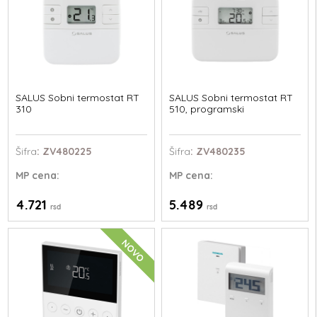
SALUS Sobni termostat RT
SALUS Sobni termostat RT
310
510, programski
Šifra
: ZV480225
Šifra
: ZV480235
MP
cena:
MP
cena:
4.721
5.489
rsd
rsd
NOVO