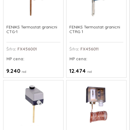
FENIKS Termostat granicni
FENIKS Termostat granicni
CTG-1
CTRG 1
Šifra
: FX456001
Šifra
: FX456011
MP
cena:
MP
cena:
9.240
12.474
rsd
rsd