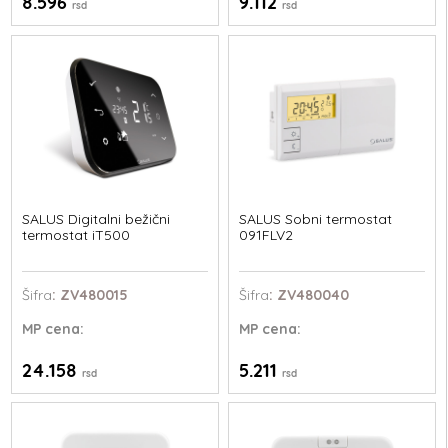
8.596
9.112
rsd
rsd
SALUS Digitalni bežični
SALUS Sobni termostat
termostat iT500
091FLV2
Šifra
: ZV480015
Šifra
: ZV480040
MP
cena:
MP
cena:
24.158
5.211
rsd
rsd