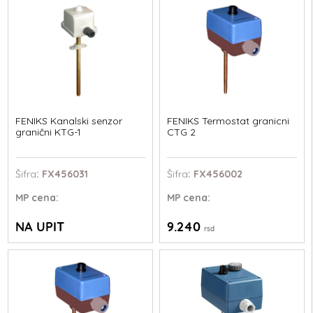
FENIKS Kanalski senzor
FENIKS Termostat granicni
granični KTG-1
CTG 2
Šifra
: FX456031
Šifra
: FX456002
MP
cena:
MP
cena:
NA UPIT
9.240
rsd