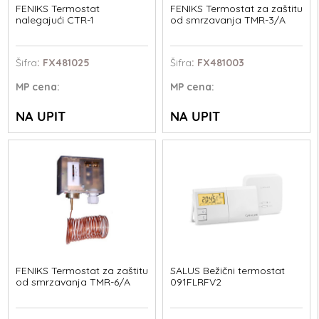
FENIKS Termostat
FENIKS Termostat za zaštitu
nalegajući CTR-1
od smrzavanja TMR-3/A
Šifra
: FX481025
Šifra
: FX481003
MP
cena:
MP
cena:
NA UPIT
NA UPIT
FENIKS Termostat za zaštitu
SALUS Bežični termostat
od smrzavanja TMR-6/A
091FLRFV2