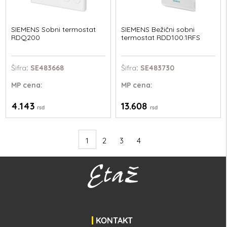
SIEMENS Sobni termostat
SIEMENS Bežični sobni
RDQ200
termostat RDD100.1RFS
Šifra
: SE483668
Šifra
: SE483730
MP
cena:
MP
cena:
4.143
13.608
rsd
rsd
1
2
3
4
KONTAKT