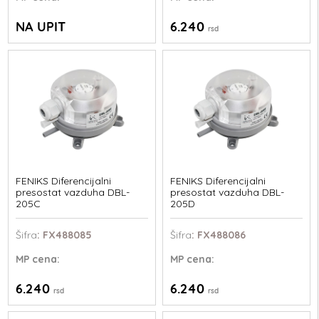
NA UPIT
6.240
rsd
FENIKS Diferencijalni
FENIKS Diferencijalni
presostat vazduha DBL-
presostat vazduha DBL-
205C
205D
Šifra
: FX488085
Šifra
: FX488086
MP
cena:
MP
cena:
6.240
6.240
rsd
rsd