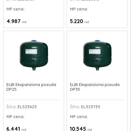
MP
cena:
MP
cena:
4.987
5.220
rsd
rsd
ELBI Ekspanziona posuda
ELBI Ekspanziona posuda
DP25
DP35
Šifra
: EL523625
Šifra
: EL523735
MP
cena:
MP
cena:
6.441
10.545
rsd
rsd