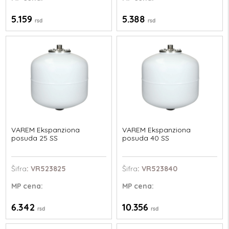
5.159
5.388
rsd
rsd
VAREM Ekspanziona
VAREM Ekspanziona
posuda 25 SS
posuda 40 SS
Šifra
: VR523825
Šifra
: VR523840
MP
cena:
MP
cena:
6.342
10.356
rsd
rsd