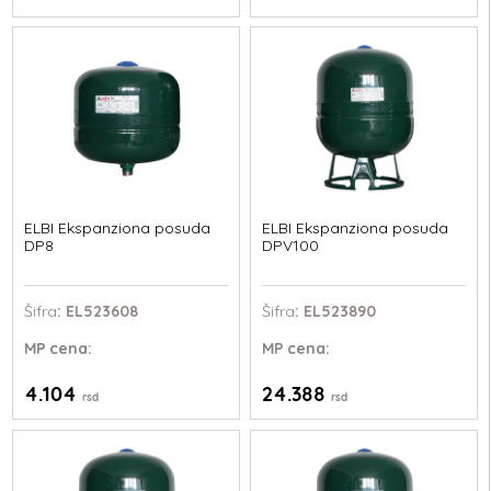
ELBI Ekspanziona posuda
ELBI Ekspanziona posuda
DP8
DPV100
Šifra
: EL523608
Šifra
: EL523890
MP
cena:
MP
cena:
4.104
24.388
rsd
rsd