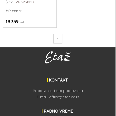
Šifra
: VR523080
MP
cena:
19.359
rsd
1
KONTAKT
Prodavnice:
Lista prodavnica
E-mail:
office@etaz.co.rs
RADNO VREME