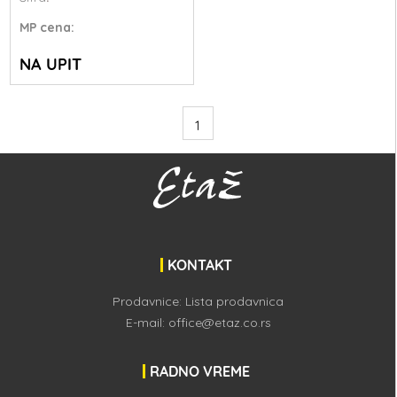
MP
cena:
NA UPIT
1
KONTAKT
Prodavnice:
Lista prodavnica
E-mail:
office@etaz.co.rs
RADNO VREME