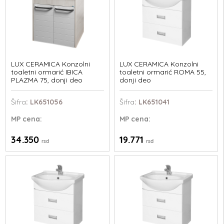
LUX CERAMICA Konzolni
LUX CERAMICA Konzolni
toaletni ormarić IBICA
toaletni ormarić ROMA 55,
PLAZMA 75, donji deo
donji deo
Šifra
: LK651056
Šifra
: LK651041
MP
cena:
MP
cena:
34.350
19.771
rsd
rsd