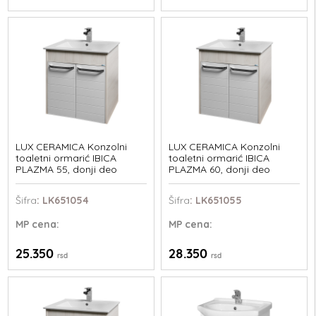
LUX CERAMICA Konzolni
LUX CERAMICA Konzolni
toaletni ormarić IBICA
toaletni ormarić IBICA
PLAZMA 55, donji deo
PLAZMA 60, donji deo
Šifra
: LK651054
Šifra
: LK651055
MP
cena:
MP
cena:
25.350
28.350
rsd
rsd