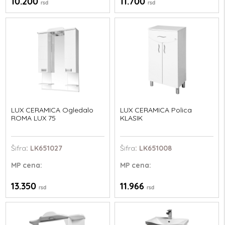
10.200
11.700
rsd
rsd
LUX CERAMICA Ogledalo
LUX CERAMICA Polica
ROMA LUX 75
KLASIK
Šifra
: LK651027
Šifra
: LK651008
MP
cena:
MP
cena:
13.350
11.966
rsd
rsd