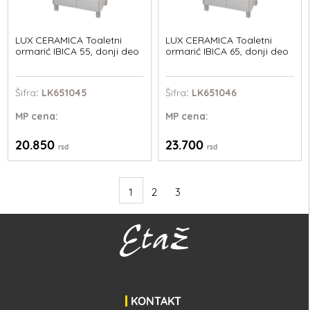
LUX CERAMICA Toaletni
LUX CERAMICA Toaletni
ormarić IBICA 55, donji deo
ormarić IBICA 65, donji deo
Šifra
: LK651045
Šifra
: LK651046
MP
cena:
MP
cena:
20.850
23.700
rsd
rsd
1
2
3
KONTAKT