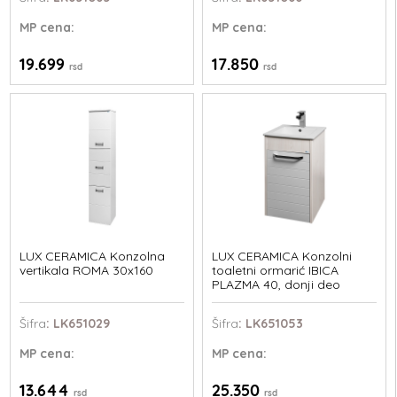
MP
cena:
MP
cena:
19.699
17.850
rsd
rsd
LUX CERAMICA Konzolna
LUX CERAMICA Konzolni
vertikala ROMA 30x160
toaletni ormarić IBICA
PLAZMA 40, donji deo
Šifra
: LK651029
Šifra
: LK651053
MP
cena:
MP
cena:
13.644
25.350
rsd
rsd