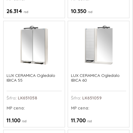
26.314
10.350
rsd
rsd
LUX CERAMICA Ogledalo
LUX CERAMICA Ogledalo
IBICA 55
IBICA 60
Šifra
: LK651058
Šifra
: LK651059
MP
cena:
MP
cena:
11.100
11.700
rsd
rsd