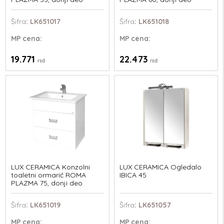
Šifra
: LK651017
Šifra
: LK651018
MP
cena:
MP
cena:
19.771
22.473
rsd
rsd
LUX CERAMICA Konzolni
LUX CERAMICA Ogledalo
toaletni ormarić ROMA
IBICA 45
PLAZMA 75, donji deo
Šifra
: LK651019
Šifra
: LK651057
MP
cena:
MP
cena: