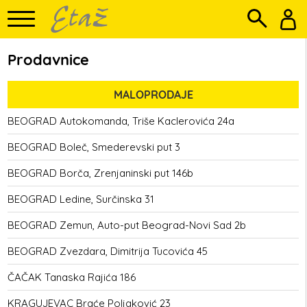
Prodavnice
MALOPRODAJE
BEOGRAD
Autokomanda, Triše Kaclerovića 24a
BEOGRAD
Boleč, Smederevski put 3
BEOGRAD
Borča, Zrenjaninski put 146b
BEOGRAD
Ledine, Surčinska 31
BEOGRAD
Zemun, Auto-put Beograd-Novi Sad 2b
BEOGRAD
Zvezdara, Dimitrija Tucovića 45
ČAČAK
Tanaska Rajića 186
KRAGUJEVAC
Braće Poljaković 23