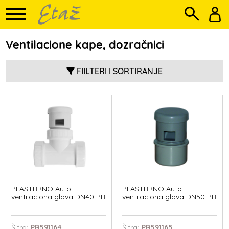
Ventilacione kape, dozračnici
FIILTERI I SORTIRANJE
PLASTBRNO Auto.
PLASTBRNO Auto.
ventilaciona glava DN40 PB
ventilaciona glava DN50 PB
Šifra
: PB591164
Šifra
: PB591165