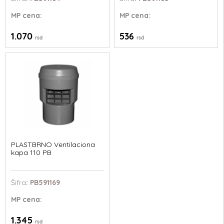
MP
cena:
MP
cena:
1.070
536
rsd
rsd
PLASTBRNO Ventilaciona
kapa 110 PB
Šifra
: PB591169
MP
cena:
1.345
rsd