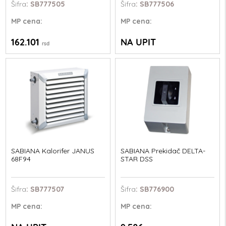
Šifra
: SB777505
Šifra
: SB777506
MP
cena:
MP
cena:
162.101
NA UPIT
rsd
SABIANA Kalorifer JANUS
SABIANA Prekidač DELTA-
68F94
STAR DSS
Šifra
: SB777507
Šifra
: SB776900
MP
cena:
MP
cena: