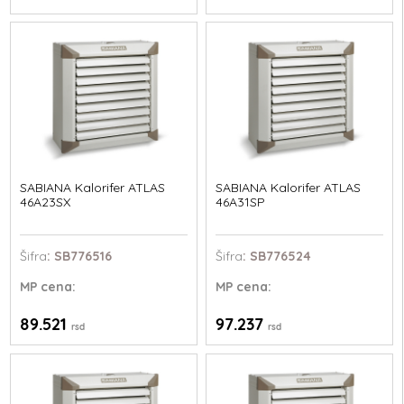
SABIANA Kalorifer ATLAS
SABIANA Kalorifer ATLAS
46A23SX
46A31SP
Šifra
: SB776516
Šifra
: SB776524
MP
cena:
MP
cena:
89.521
97.237
rsd
rsd