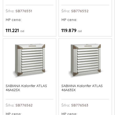
Šifra
: SB776551
Šifra
: SB776552
MP
cena:
MP
cena:
111.221
119.879
rsd
rsd
SABIANA Kalorifer ATLAS
SABIANA Kalorifer ATLAS
46A62SX
46A63SX
Šifra
: SB776562
Šifra
: SB776563
MP
cena:
MP
cena: