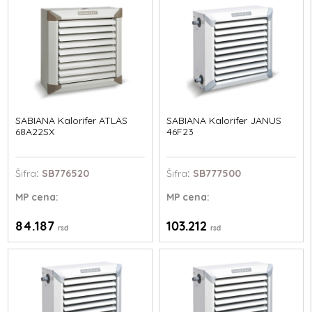
SABIANA Kalorifer ATLAS
SABIANA Kalorifer JANUS
68A22SX
46F23
Šifra
: SB776520
Šifra
: SB777500
MP
cena:
MP
cena:
84.187
103.212
rsd
rsd