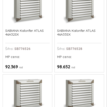
SABIANA Kalorifer ATLAS
SABIANA Kalorifer ATLAS
46A32SX
46A33SX
Šifra
: SB776526
Šifra
: SB776528
MP
cena:
MP
cena:
92.369
98.652
rsd
rsd