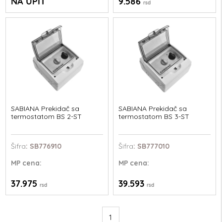
NA UPIT
9.586
rsd
SABIANA Prekidač sa
SABIANA Prekidač sa
termostatom BS 2-ST
termostatom BS 3-ST
Šifra
: SB776910
Šifra
: SB777010
MP
cena:
MP
cena:
37.975
39.593
rsd
rsd
1