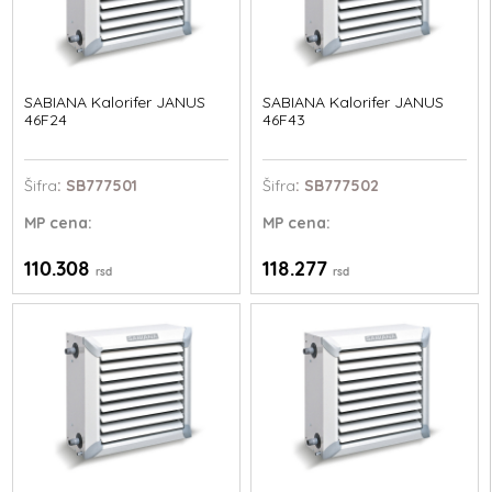
SABIANA Kalorifer JANUS
SABIANA Kalorifer JANUS
46F24
46F43
Šifra
: SB777501
Šifra
: SB777502
MP
cena:
MP
cena:
110.308
118.277
rsd
rsd