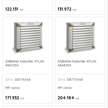
122.131
131.972
rsd
rsd
SABIANA Kalorifer ATLAS
SABIANA Kalorifer ATLAS
46A72SX
46A82SX
Šifra
: SB776566
Šifra
: SB776568
MP
cena:
MP
cena:
171.932
204.184
rsd
rsd