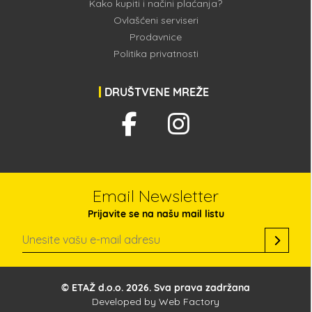
Kako kupiti i načini plaćanja?
Ovlašćeni serviseri
Prodavnice
Politika privatnosti
DRUŠTVENE MREŽE
Email Newsletter
Prijavite se na našu mail listu
© ETAŽ d.o.o. 2026. Sva prava zadržana
Developed by
Web Factory