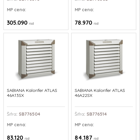
MP
cena:
MP
cena:
305.090
78.970
rsd
rsd
SABIANA Kalorifer ATLAS
SABIANA Kalorifer ATLAS
46A13SX
46A22SX
Šifra
: SB776504
Šifra
: SB776514
MP
cena:
MP
cena:
83.120
84.187
rsd
rsd