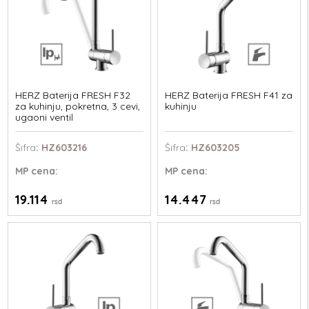
HERZ Baterija FRESH F32
HERZ Baterija FRESH F41 za
za kuhinju, pokretna, 3 cevi,
kuhinju
ugaoni ventil
Šifra
: HZ603216
Šifra
: HZ603205
MP
cena:
MP
cena:
19.114
14.447
rsd
rsd