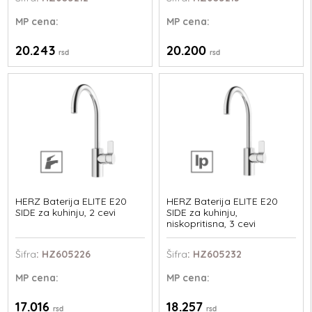
MP
cena:
MP
cena:
20.243
20.200
rsd
rsd
HERZ Baterija ELITE E20
HERZ Baterija ELITE E20
SIDE za kuhinju, 2 cevi
SIDE za kuhinju,
niskopritisna, 3 cevi
Šifra
: HZ605226
Šifra
: HZ605232
MP
cena:
MP
cena:
17.016
18.257
rsd
rsd