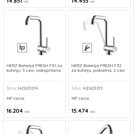
14.851
14.453
rsd
rsd
HERZ Baterija FRESH F31 za
HERZ Baterija FRESH F32
kuhinju, 3 cevi, niskopritisna
za kuhinju, pokretna, 2 cevi
Šifra
: HZ603214
Šifra
: HZ603215
MP
cena:
MP
cena:
16.204
15.474
rsd
rsd