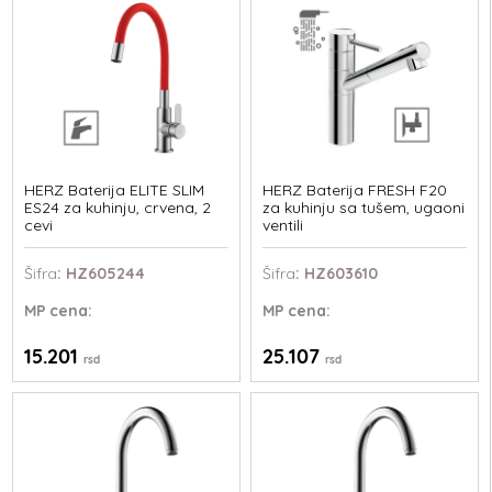
HERZ Baterija ELITE SLIM
HERZ Baterija FRESH F20
ES24 za kuhinju, crvena, 2
za kuhinju sa tušem, ugaoni
cevi
ventili
Šifra
: HZ605244
Šifra
: HZ603610
MP
cena:
MP
cena:
15.201
25.107
rsd
rsd