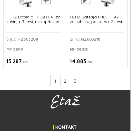
HERZ Baterija FRESH F41 za
HERZ Baterija FRESH F42
kuhinju, 3 cevi, niskopritisna
za kuhinju, pokretna, 2 cevi
Šifra
: HZ603208
Šifra
: HZ603218
MP
cena:
MP
cena:
15.287
14.883
rsd
rsd
1
2
3
KONTAKT