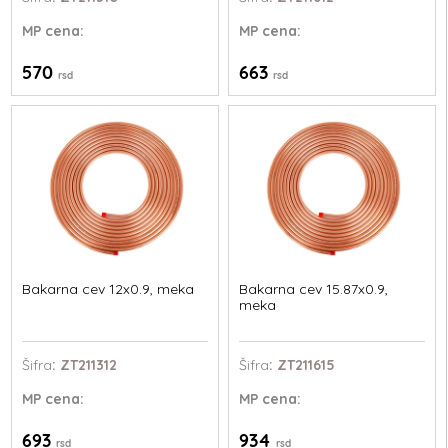
MP
cena:
MP
cena:
570
663
rsd
rsd
Bakarna cev 12x0.9, meka
Bakarna cev 15.87x0.9,
meka
Šifra
: ZT211312
Šifra
: ZT211615
MP
cena:
MP
cena:
693
934
rsd
rsd