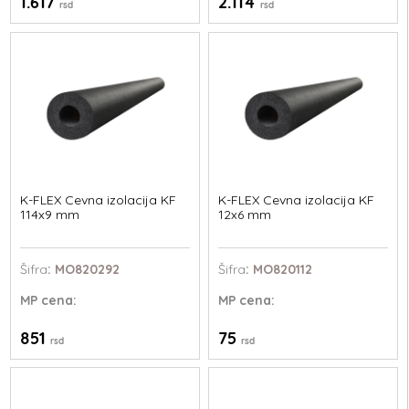
1.617
2.114
rsd
rsd
K-FLEX Cevna izolacija KF
K-FLEX Cevna izolacija KF
114x9 mm
12x6 mm
Šifra
: MO820292
Šifra
: MO820112
MP
cena:
MP
cena:
851
75
rsd
rsd