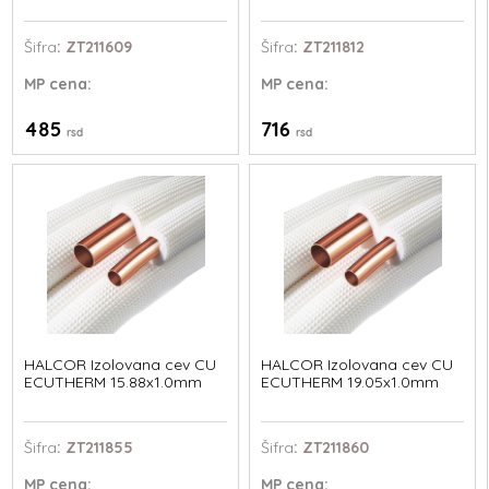
Šifra
: ZT211609
Šifra
: ZT211812
MP
cena:
MP
cena:
485
716
rsd
rsd
HALCOR Izolovana cev CU
HALCOR Izolovana cev CU
ECUTHERM 15.88x1.0mm
ECUTHERM 19.05x1.0mm
Šifra
: ZT211855
Šifra
: ZT211860
MP
cena:
MP
cena: