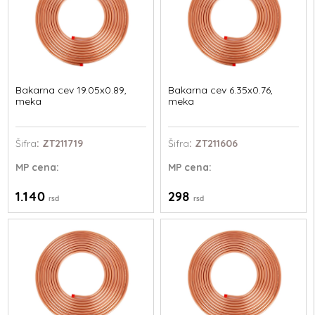
Bakarna cev 19.05x0.89,
Bakarna cev 6.35x0.76,
meka
meka
Šifra
: ZT211719
Šifra
: ZT211606
MP
cena:
MP
cena:
1.140
298
rsd
rsd