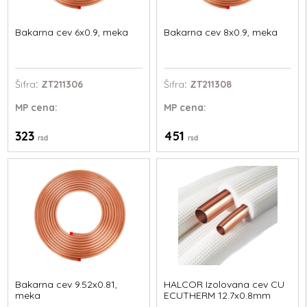
Bakarna cev 6x0.9, meka
Bakarna cev 8x0.9, meka
Šifra
: ZT211306
Šifra
: ZT211308
MP
cena:
MP
cena:
323
451
rsd
rsd
Bakarna cev 9.52x0.81,
HALCOR Izolovana cev CU
meka
ECUTHERM 12.7x0.8mm