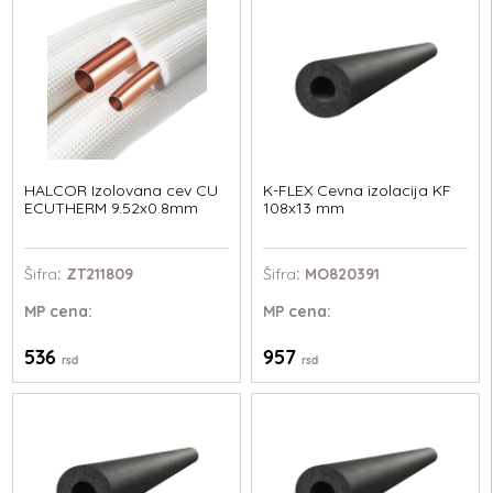
HALCOR Izolovana cev CU
K-FLEX Cevna izolacija KF
ECUTHERM 9.52x0.8mm
108x13 mm
Šifra
: ZT211809
Šifra
: MO820391
MP
cena:
MP
cena:
536
957
rsd
rsd