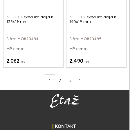
K-FLEX Cevna izolacija KF
K-FLEX Cevna izolacija KF
133x19 mm
140x19 mm
Šifra
: MO820494
Šifra
: MO820495
MP
cena:
MP
cena:
2.062
2.490
rsd
rsd
1
2
3
4
KONTAKT