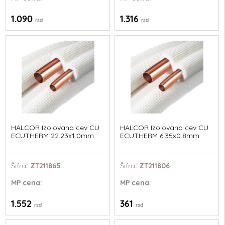
1.090
1.316
rsd
rsd
HALCOR Izolovana cev CU
HALCOR Izolovana cev CU
ECUTHERM 22.23x1.0mm
ECUTHERM 6.35x0.8mm
Šifra
: ZT211865
Šifra
: ZT211806
MP
cena:
MP
cena:
1.552
361
rsd
rsd