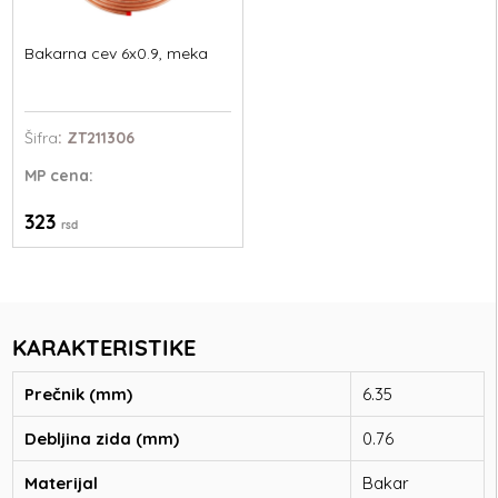
Bakarna cev 6x0.9, meka
Šifra
: ZT211306
MP
cena:
323
rsd
KARAKTERISTIKE
Prečnik (mm)
6.35
Debljina zida (mm)
0.76
Materijal
Bakar