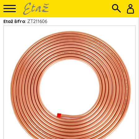
Etaž šifra
: ZT211606