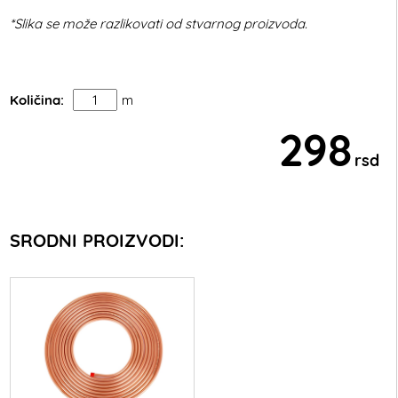
*Slika se može razlikovati od stvarnog proizvoda.
Količina:
m
298
rsd
SRODNI PROIZVODI: