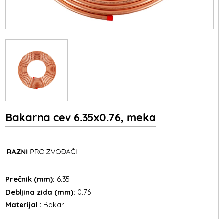
Bakarna cev 6.35x0.76, meka
Prečnik (mm):
6.35
Debljina zida (mm):
0.76
Materijal :
Bakar