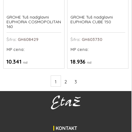
GROHE Tuš nadglavni
GROHE Tuš nadglavni
EUPHORIA COSMOPOLITAN
EUPHORIA CUBE 150
160
Šifra
: GH608429
Šifra
: GH603730
MP
cena:
MP
cena:
10.341
18.936
rsd
rsd
1
2
3
KONTAKT