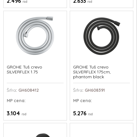
2.496
2.633
rsd
rsd
GROHE Tuš crevo
GROHE Tuš crevo
SILVERFLEX 1.75
SILVERFLEX 175cm,
phantom black
Šifra
: GH608412
Šifra
: GH608391
MP
cena:
MP
cena:
3.104
5.276
rsd
rsd