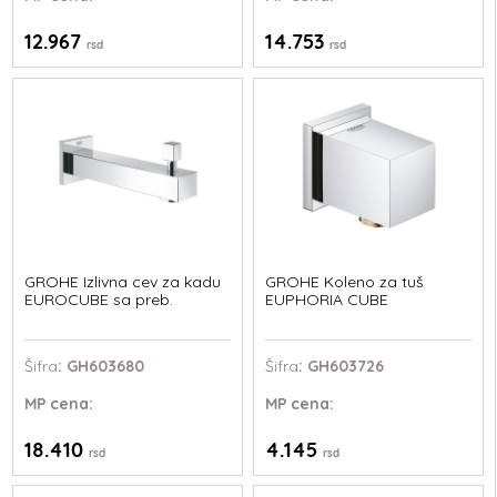
12.967
14.753
rsd
rsd
GROHE Izlivna cev za kadu
GROHE Koleno za tuš
EUROCUBE sa preb.
EUPHORIA CUBE
Šifra
: GH603680
Šifra
: GH603726
MP
cena:
MP
cena:
18.410
4.145
rsd
rsd