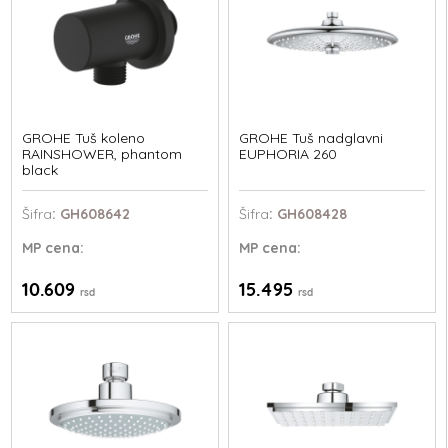
GROHE Tuš koleno
GROHE Tuš nadglavni
RAINSHOWER, phantom
EUPHORIA 260
black
Šifra
: GH608642
Šifra
: GH608428
MP
cena:
MP
cena:
10.609
15.495
rsd
rsd