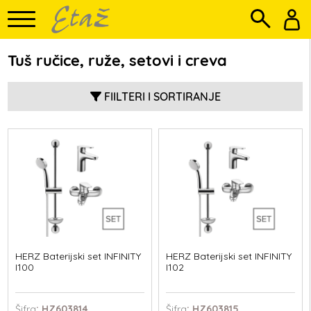
Tuš ručice, ruže, setovi i creva
FIILTERI I SORTIRANJE
HERZ Baterijski set INFINITY
HERZ Baterijski set INFINITY
I100
I102
Šifra
: HZ603814
Šifra
: HZ603815