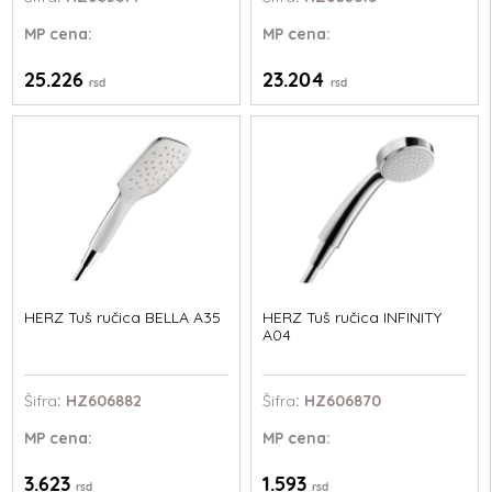
MP
cena:
MP
cena:
25.226
23.204
rsd
rsd
HERZ Tuš ručica BELLA A35
HERZ Tuš ručica INFINITY
A04
Šifra
: HZ606882
Šifra
: HZ606870
MP
cena:
MP
cena:
3.623
1.593
rsd
rsd