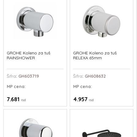
GROHE Koleno za tuš
GROHE Koleno za tuš
RAINSHOWER
RELEXA 65mm
Šifra
: GH603719
Šifra
: GH608632
MP
cena:
MP
cena:
7.681
4.957
rsd
rsd