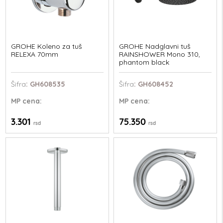
GROHE Koleno za tuš
GROHE Nadglavni tuš
RELEXA 70mm
RAINSHOWER Mono 310,
phantom black
Šifra
: GH608535
Šifra
: GH608452
MP
cena:
MP
cena:
3.301
75.350
rsd
rsd