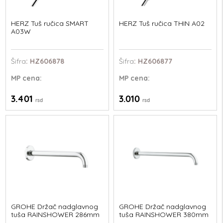
HERZ Tuš ručica SMART
HERZ Tuš ručica THIN A02
A03W
Šifra
: HZ606878
Šifra
: HZ606877
MP
cena:
MP
cena:
3.401
3.010
rsd
rsd
GROHE Držač nadglavnog
GROHE Držač nadglavnog
tuša RAINSHOWER 286mm
tuša RAINSHOWER 380mm