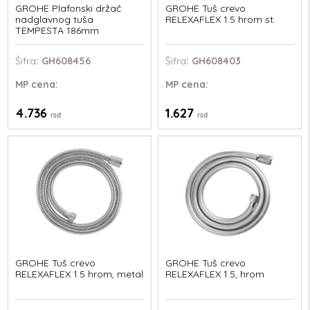
GROHE Plafonski držač
GROHE Tuš crevo
nadglavnog tuša
RELEXAFLEX 1.5 hrom st.
TEMPESTA 186mm
Šifra
: GH608456
Šifra
: GH608403
MP
cena:
MP
cena:
4.736
1.627
rsd
rsd
GROHE Tuš crevo
GROHE Tuš crevo
RELEXAFLEX 1.5 hrom, metal
RELEXAFLEX 1.5, hrom