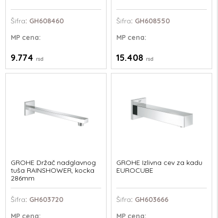
Šifra
: GH608460
Šifra
: GH608550
MP
cena:
MP
cena:
9.774
15.408
rsd
rsd
GROHE Držač nadglavnog
GROHE Izlivna cev za kadu
tuša RAINSHOWER, kocka
EUROCUBE
286mm
Šifra
: GH603720
Šifra
: GH603666
MP
cena:
MP
cena: