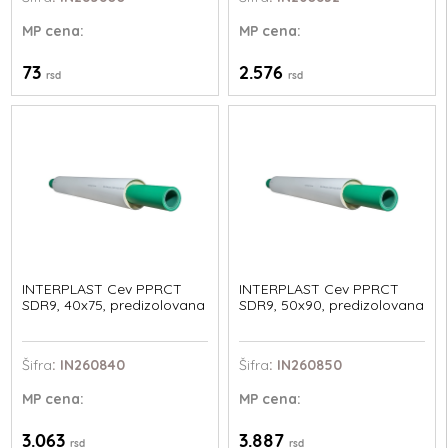
MP
cena:
MP
cena:
73
2.576
rsd
rsd
INTERPLAST Cev PPRCT
INTERPLAST Cev PPRCT
SDR9, 40x75, predizolovana
SDR9, 50x90, predizolovana
Šifra
: IN260840
Šifra
: IN260850
MP
cena:
MP
cena:
3.063
3.887
rsd
rsd