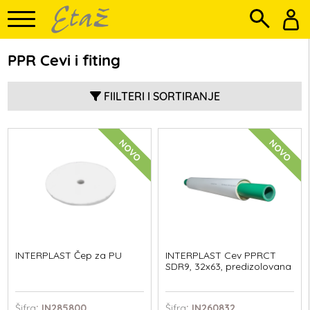
PPR Cevi i fiting
FIILTERI I SORTIRANJE
NOVO
NOVO
INTERPLAST Čep za PU
INTERPLAST Cev PPRCT
SDR9, 32x63, predizolovana
Šifra
: IN285800
Šifra
: IN260832