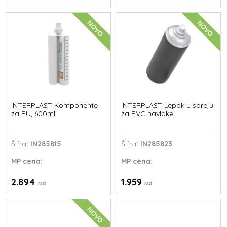
NOVO
NOVO
INTERPLAST Komponente
INTERPLAST Lepak u spreju
za PU, 600ml
za PVC navlake
Šifra
: IN285815
Šifra
: IN285823
MP
cena:
MP
cena:
2.894
1.959
rsd
rsd
NOVO