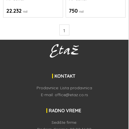
22.232
750
rsd
rsd
1
KONTAKT
Prodavnice:
Lista prodavnica
E-mail:
office@etaz.co.rs
RADNO VREME
Sedište firme: