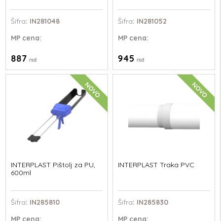
Šifra
: IN281048
Šifra
: IN281052
MP
cena:
MP
cena:
887
945
rsd
rsd
NOVO
NOVO
INTERPLAST Pištolj za PU,
INTERPLAST Traka PVC
600ml
Šifra
: IN285810
Šifra
: IN285830
MP
cena:
MP
cena: