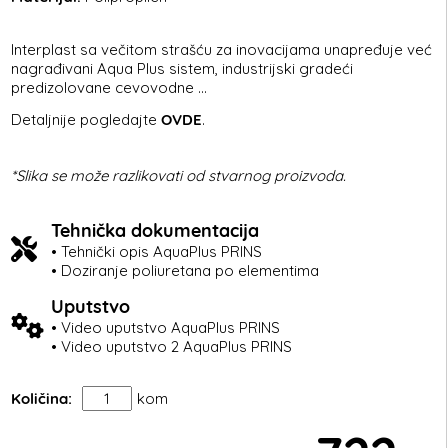
Interplast sa večitom strašću za inovacijama unapređuje već
nagrađivani Aqua Plus sistem, industrijski gradeći
predizolovane cevovodne ...
Detaljnije pogledajte
OVDE
.
*Slika se može razlikovati od stvarnog proizvoda.
Tehnička dokumentacija
• Tehnički opis AquaPlus PRINS
• Doziranje poliuretana po elementima
Uputstvo
• Video uputstvo AquaPlus PRINS
• Video uputstvo 2 AquaPlus PRINS
Količina:
kom