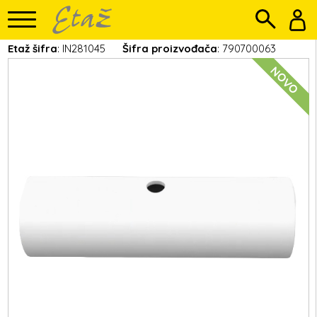
Etaž šifra
: IN281045
Šifra proizvođača
: 790700063
NOVO