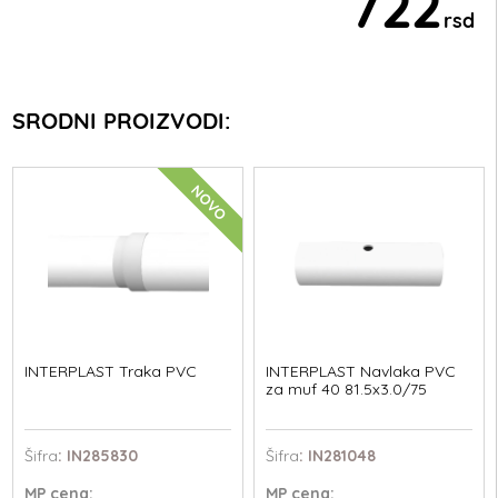
722
rsd
SRODNI PROIZVODI:
NOVO
INTERPLAST Traka PVC
INTERPLAST Navlaka PVC
za muf 40 81.5x3.0/75
Šifra
: IN285830
Šifra
: IN281048
MP
cena:
MP
cena: