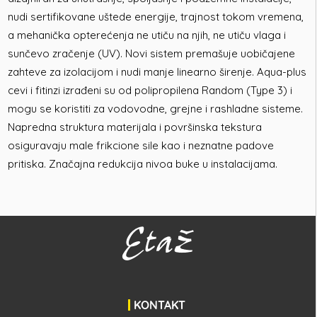
nudi sertifikovane uštede energije, trajnost tokom vremena,
a mehanička opterećenja ne utiču na njih, ne utiču vlaga i
sunčevo zračenje (UV). Novi sistem premašuje uobičajene
zahteve za izolacijom i nudi manje linearno širenje. Aqua-plus
cevi i fitinzi izrađeni su od polipropilena Random (Type 3) i
mogu se koristiti za vodovodne, grejne i rashladne sisteme.
Napredna struktura materijala i površinska tekstura
osiguravaju male frikcione sile kao i neznatne padove
pritiska. Značajna redukcija nivoa buke u instalacijama.
KONTAKT