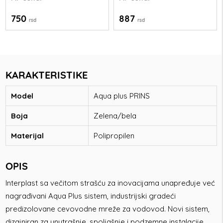
750
887
rsd
rsd
KARAKTERISTIKE
Model
Aqua plus PRINS
Boja
Zelena/bela
Materijal
Polipropilen
OPIS
Interplast sa večitom strašću za inovacijama unapređuje već
nagrađivani Aqua Plus sistem, industrijski gradeći
predizolovane cevovodne mreže za vodovod. Novi sistem,
dizajniran za unutrašnje, spoljašnje i podzemne instalacije,