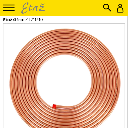
Etaž šifra
: ZT211310