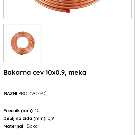
Bakarna cev 10x0.9, meka
Prečnik (mm):
10
Debljina zida (mm):
0,9
Materijal :
Bakar