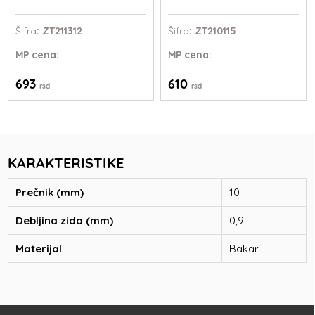
Šifra
: ZT211312
Šifra
: ZT210115
MP
cena:
MP
cena:
693
610
rsd
rsd
KARAKTERISTIKE
Prečnik (mm)
10
Debljina zida (mm)
0,9
Materijal
Bakar