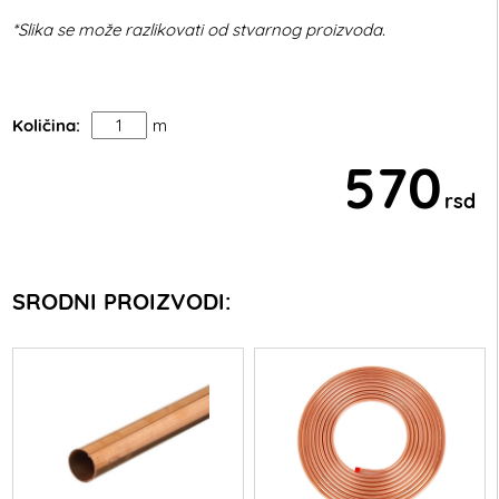
*Slika se može razlikovati od stvarnog proizvoda.
Količina:
m
570
rsd
SRODNI PROIZVODI: