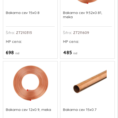
Bakarna cev 15x0.8
Bakarna cev 9.52x0.81,
meka
Šifra
: ZT210315
Šifra
: ZT211609
MP
cena:
MP
cena:
698
485
rsd
rsd
Bakarna cev 12x0.9, meka
Bakarna cev 15x0.7