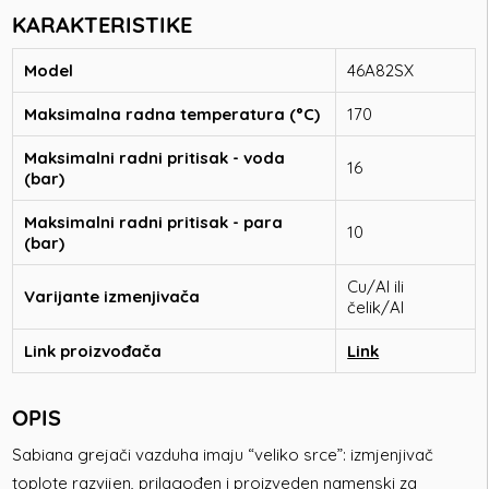
KARAKTERISTIKE
Model
46A82SX
Maksimalna radna temperatura (°C)
170
Maksimalni radni pritisak - voda
16
(bar)
Maksimalni radni pritisak - para
10
(bar)
Cu/Al ili
Varijante izmenjivača
čelik/Al
Link proizvođača
Link
OPIS
Sabiana grejači vazduha imaju “veliko srce”: izmjenjivač
toplote razvijen, prilagođen i proizveden namenski za