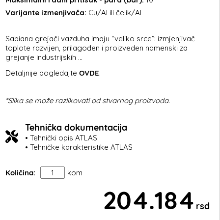
Varijante izmenjivača:
Cu/Al ili čelik/Al
Sabiana grejači vazduha imaju “veliko srce”: izmjenjivač
toplote razvijen, prilagođen i proizveden namenski za
grejanje industrijskih ...
Detaljnije pogledajte
OVDE
.
*Slika se može razlikovati od stvarnog proizvoda.
Tehnička dokumentacija
• Tehnički opis ATLAS
• Tehničke karakteristike ATLAS
Količina:
kom
204.184
rsd