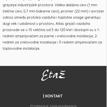
grejanje industrijskih prostora. Velika debljina cevi (1 mm
čelične cevi, 0,7 mm bakarne cevi), promer (22 mm) i izvrstan
odnos između protoka vazduha i toplotne snage garantuju
dugi vek i udobnost u prostoru. Atlas grijači vazduha
proizvode se u 10 veličina od 5 do 120 kW i dostupni su s 1-
rednim izmjenjivačem za parne i vrelovodne instalacije, 2-
rednim za vrelovodne instalacije i 3-rednim izmjenivačem za
toplovodne instalacije.
KONTAKT
Prodavnice:
Lista prodavnica