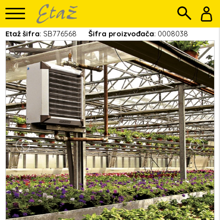
Etaž šifra
: SB776568
Šifra proizvođača
: 0008038