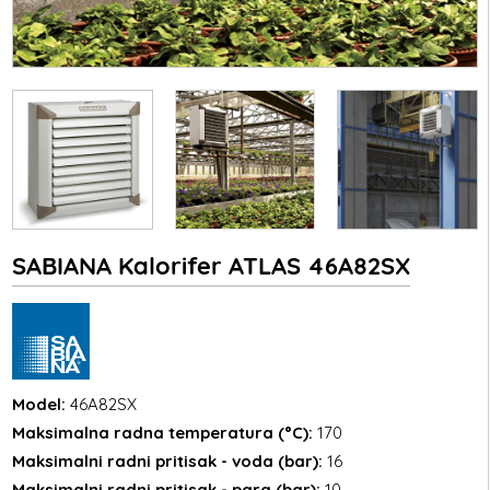
SABIANA Kalorifer ATLAS 46A82SX
Model:
46A82SX
Maksimalna radna temperatura (°C):
170
Maksimalni radni pritisak - voda (bar):
16
Maksimalni radni pritisak - para (bar):
10