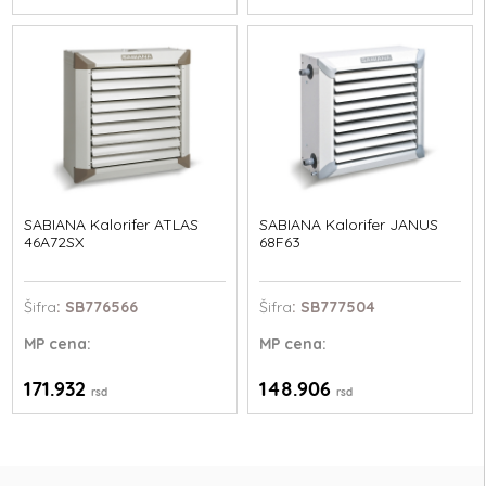
SABIANA Kalorifer ATLAS
SABIANA Kalorifer JANUS
46A72SX
68F63
Šifra
: SB776566
Šifra
: SB777504
MP
cena:
MP
cena:
171.932
148.906
rsd
rsd