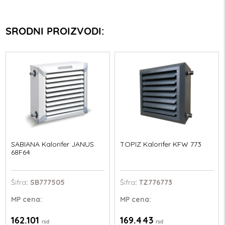
SRODNI PROIZVODI:
SABIANA Kalorifer JANUS
TOPIZ Kalorifer KFW 773
68F64
Šifra
: SB777505
Šifra
: TZ776773
MP
cena:
MP
cena:
162.101
169.443
rsd
rsd