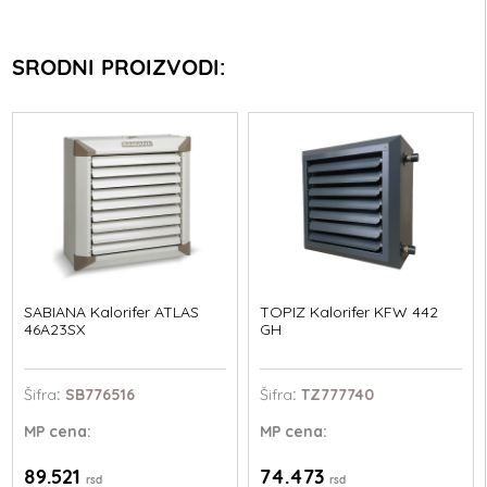
SRODNI PROIZVODI:
SABIANA Kalorifer ATLAS
TOPIZ Kalorifer KFW 442
46A23SX
GH
Šifra
: SB776516
Šifra
: TZ777740
MP
cena:
MP
cena:
89.521
74.473
rsd
rsd