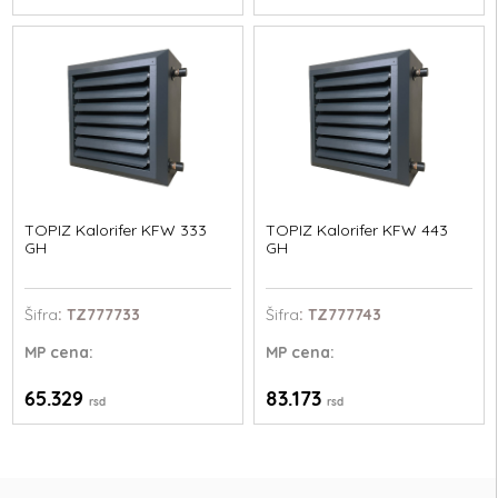
TOPIZ Kalorifer KFW 333
TOPIZ Kalorifer KFW 443
GH
GH
Šifra
: TZ777733
Šifra
: TZ777743
MP
cena:
MP
cena:
65.329
83.173
rsd
rsd