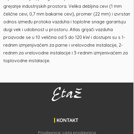
grejanje industrijskih prostora. Velika debljina cevi (1 mm
čelične cevi, 0,7 mm bakarne cevi), promer (22 mm) i izvrstan
odnos između protoka vazduha i toplotne snage garantuju
dugi vek i udobnost u prostoru. Atlas grijači vazduha
proizvode se u 10 veličina od 5 do 120 kW i dostupni su s 1-
rednim izmjenjivačem za parne i vrelovodne instalacije, 2-
rednim za vrelovodne instalacije i 3-rednim izmjenivačem za
toplovodne instalacije.
KONTAKT
Prodavnice:
Lista prodavnica