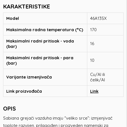
KARAKTERISTIKE
Model
46A13SX
Maksimalna radna temperatura (°C)
170
Maksimalni radni pritisak - voda
16
(bar)
Maksimalni radni pritisak - para
10
(bar)
Cu/Al ili
Varijante izmenjivača
čelik/Al
Link proizvođača
Link
OPIS
Sabiana grejači vazduha imaju “veliko srce”: izmjenjivač
toplote razvijen, prilagođen i proizveden namenski za