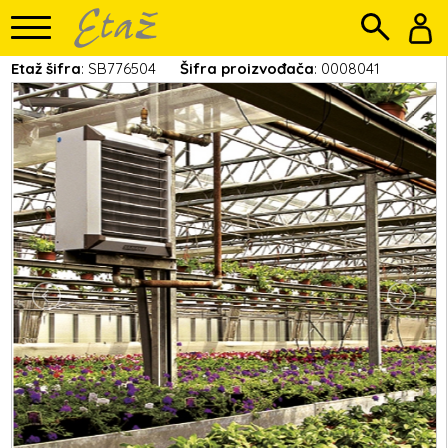
Etaž šifra
: SB776504
Šifra proizvođača
: 0008041