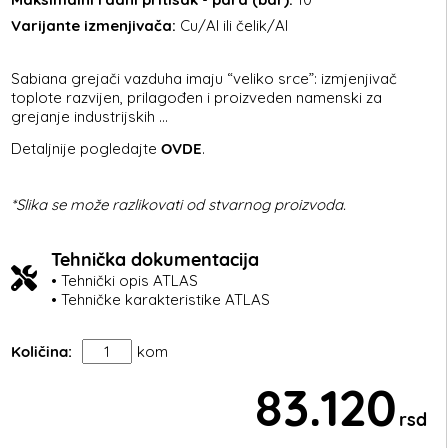
Varijante izmenjivača:
Cu/Al ili čelik/Al
Sabiana grejači vazduha imaju “veliko srce”: izmjenjivač
toplote razvijen, prilagođen i proizveden namenski za
grejanje industrijskih ...
Detaljnije pogledajte
OVDE
.
*Slika se može razlikovati od stvarnog proizvoda.
Tehnička dokumentacija
• Tehnički opis ATLAS
• Tehničke karakteristike ATLAS
Količina:
kom
83.120
rsd