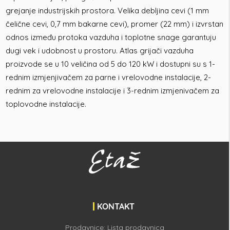
grejanje industrijskih prostora. Velika debljina cevi (1 mm
čelične cevi, 0,7 mm bakarne cevi), promer (22 mm) i izvrstan
odnos između protoka vazduha i toplotne snage garantuju
dugi vek i udobnost u prostoru. Atlas grijači vazduha
proizvode se u 10 veličina od 5 do 120 kW i dostupni su s 1-
rednim izmjenjivačem za parne i vrelovodne instalacije, 2-
rednim za vrelovodne instalacije i 3-rednim izmjenivačem za
toplovodne instalacije.
KONTAKT
Prodavnice:
Lista prodavnica