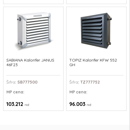
SABIANA Kalorifer JANUS
TOPIZ Kalorifer KFW 552
46F23
GH
Šifra
: SB777500
Šifra
: TZ777752
MP
cena:
MP
cena:
103.212
96.003
rsd
rsd