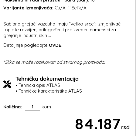
Varijante izmenjivača:
Cu/Al ili čelik/Al
Sabiana grejači vazduha imaju “veliko srce”: izmjenjivač
toplote razvijen, prilagođen i proizveden namenski za
grejanje industrijskih ...
Detaljnije pogledajte
OVDE
.
*Slika se može razlikovati od stvarnog proizvoda.
Tehnička dokumentacija
• Tehnički opis ATLAS
• Tehničke karakteristike ATLAS
Količina:
kom
84.187
rsd