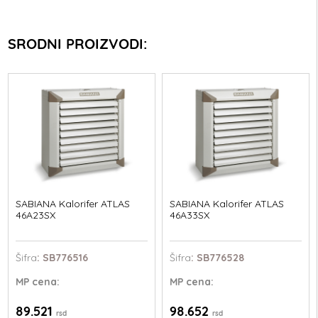
SRODNI PROIZVODI:
SABIANA Kalorifer ATLAS
SABIANA Kalorifer ATLAS
46A23SX
46A33SX
Šifra
: SB776516
Šifra
: SB776528
MP
cena:
MP
cena:
89.521
98.652
rsd
rsd