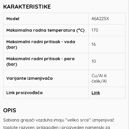
KARAKTERISTIKE
Model
46A22SX
Maksimalna radna temperatura (°C)
170
Maksimalni radni pritisak - voda
16
(bar)
Maksimalni radni pritisak - para
10
(bar)
Cu/Al ili
Varijante izmenjivača
čelik/Al
Link proizvođača
Link
OPIS
Sabiana grejači vazduha imaju “veliko srce”: izmjenjivač
toplote razvijen, prilagođen i proizveden namenski za