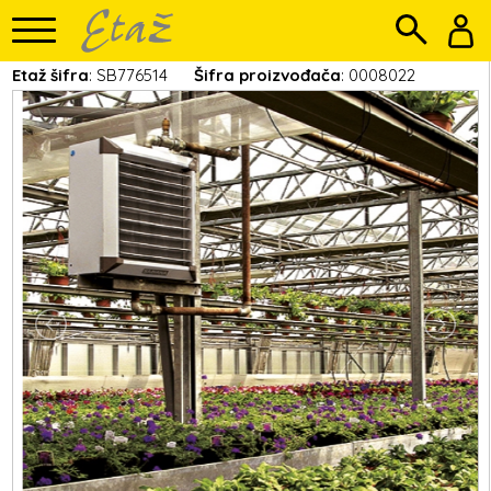
Etaž šifra
: SB776514
Šifra proizvođača
: 0008022