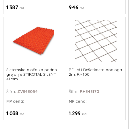
1.387
946
rsd
rsd
Sistemska ploča za podno
REHAU Rešetkasta podloga
grejanje STIROTAL SILENT
2m, RM100
41mm
Šifra
: ZV343054
Šifra
: RH343170
MP
cena:
MP
cena:
1.038
1.299
rsd
rsd