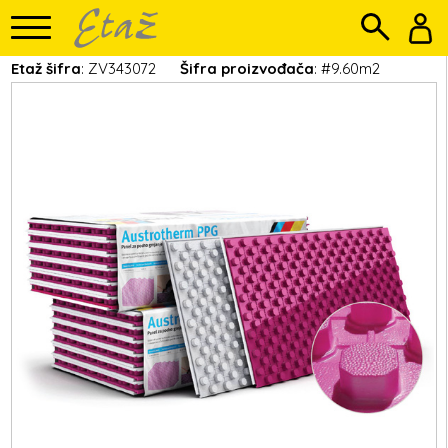
Etaž šifra
: ZV343072
Šifra proizvođača
: #9.60m2