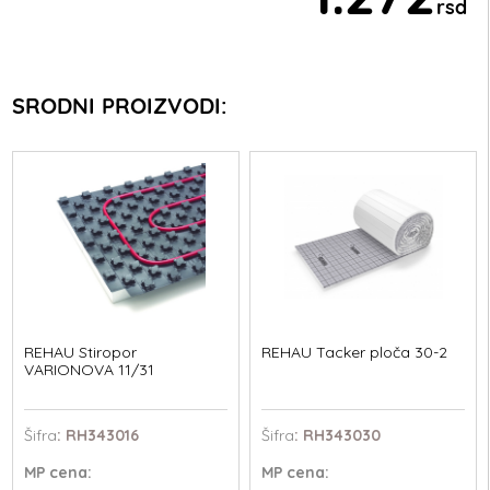
rsd
SRODNI PROIZVODI:
REHAU Stiropor
REHAU Tacker ploča 30-2
VARIONOVA 11/31
Šifra
: RH343016
Šifra
: RH343030
MP
cena:
MP
cena: