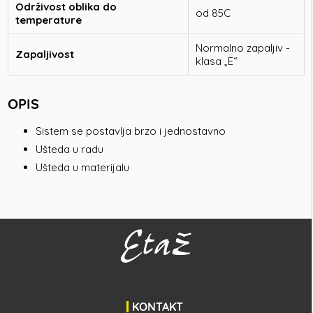
Održivost oblika do
od 85C
temperature
Normalno zapaljiv -
Zapaljivost
klasa „E“
OPIS
Sistem se postavlja brzo i jednostavno
Ušteda u radu
Ušteda u materijalu
KONTAKT