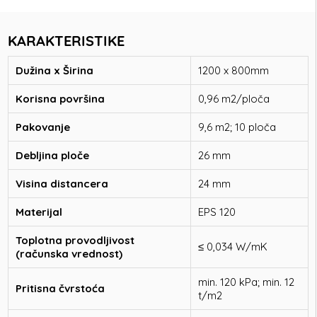
KARAKTERISTIKE
Dužina x Širina
1200 x 800mm
Korisna površina
0,96 m2/ploča
Pakovanje
9,6 m2; 10 ploča
Debljina ploče
26 mm
Visina distancera
24 mm
Materijal
EPS 120
Toplotna provodljivost
≤ 0,034 W/mK
(računska vrednost)
min. 120 kPa; min. 12
Pritisna čvrstoća
t/m2