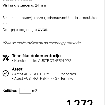
Visina distancera:
24 mm
Sistem se postavlja brzo i jednostavnoUšteda u raduUšteda
u ...
Detaljnije pogledajte
OVDE
.
*Slika se može razlikovati od stvarnog proizvoda.
Tehnička dokumentacija
• Karakteristike AUSTROTHERM PPG
Atest
• Atest AUSTROTHERM PPG - Mehanika
• Atest AUSTROTHERM PPG - Termika
Količina:
m2
1.272