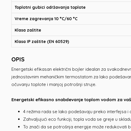
Toplotni gubici održavanja toplote
Vreme zagrevanja 10 °C/60 °C
Klasa zaštite
Klasa IP zaštite (EN 60529)
OPIS
Energetski efikasan električni bojler idealan za svakod
jednostavnim mehaničkim termostatom za lako podešavanje
očuvanju toplote i manjoj potrošnji struje.
Energetski efikasno snabdevanje toplom vodom za va
4 režima rada se lako podešavaju preko interfejsa 
Zahvaljujući eco funkciji, topla voda se greje u skl
To znači da se potrošnja energije može redukovati 