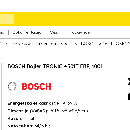
vis
Dokumentacija
Vesti
Prodavnice
)
Rezervoari za sanitarnu vodu
BOSCH Bojler TRONIC 45
BOSCH Bojler TRONIC 4501T EBP, 100l
Energetska efikasnost PTV:
39 %
Dimenzija (VxŠxD):
901,5x569x316,5mm
Kazan:
Email
Neto težina:
34,15 kg