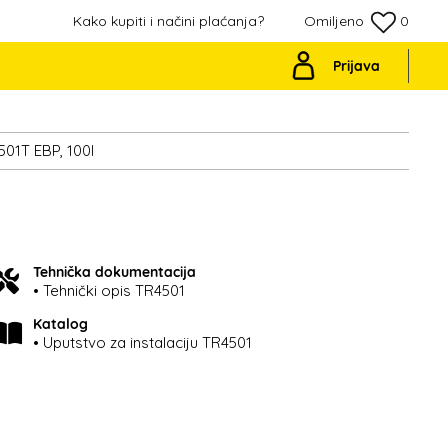
Kako kupiti i načini plaćanja?
Omiljeno
0
Prijava
01T EBP, 100l
Tehnička dokumentacija
• Tehnički opis TR4501
Katalog
• Uputstvo za instalaciju TR4501