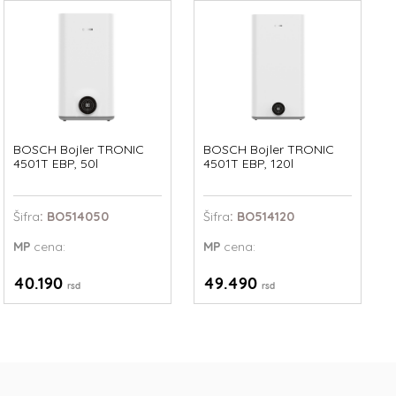
BOSCH Bojler TRONIC
BOSCH Bojler TRONIC
4501T EBP, 50l
4501T EBP, 120l
Šifra
: BO514050
Šifra
: BO514120
MP
cena:
MP
cena:
40.190
49.490
rsd
rsd