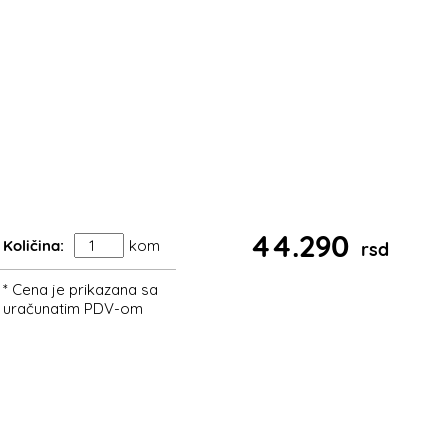
44.290
Količina:
kom
rsd
* Cena je prikazana sa
uračunatim PDV-om