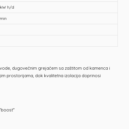
 kW h/d
 min
em vode, dugovečnim grejačem sa zaštitom od kamenca i
prostorijama, dok kvalitetna izolacija doprinosi
"boost"