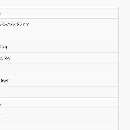
%
,5x569x316,5mm
il
5 kg
1,5 kW
2 kWh
l
A
r