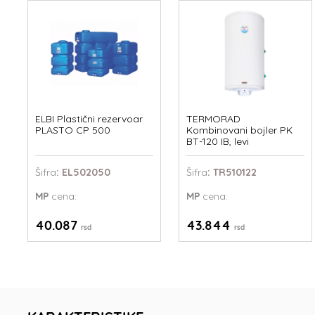
ELBI Plastični rezervoar
TERMORAD
PLASTO CP 500
Kombinovani bojler PK
BT-120 IB, levi
Šifra
: EL502050
Šifra
: TR510122
MP
cena:
MP
cena:
40.087
43.844
rsd
rsd