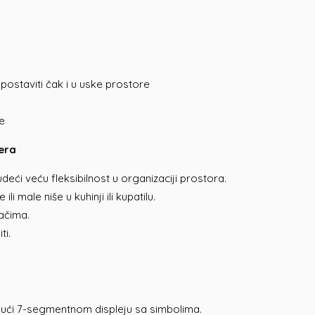
postaviti čak i u uske prostore
je
era
udeći veću fleksibilnost u organizaciji prostora.
male niše u kuhinji ili kupatilu.
ačima.
ti.
jući 7-segmentnom displeju sa simbolima.