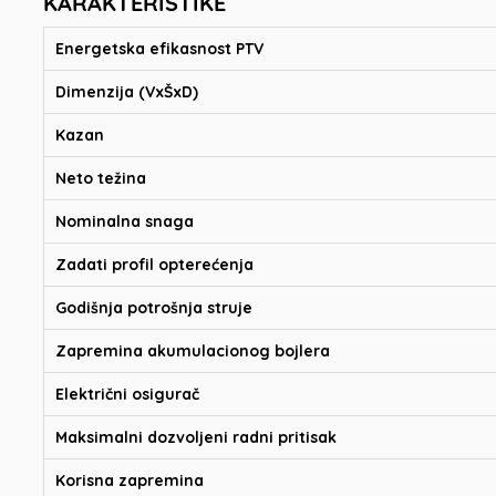
KARAKTERISTIKE
Energetska efikasnost PTV
Dimenzija (VxŠxD)
Kazan
Neto težina
Nominalna snaga
Zadati profil opterećenja
Godišnja potrošnja struje
Zapremina akumulacionog bojlera
Električni osigurač
Maksimalni dozvoljeni radni pritisak
Korisna zapremina