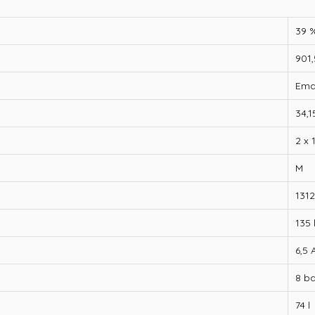
39 
901
Ema
34,1
2 x 
M
131
135 
6,5 
8 ba
74 l