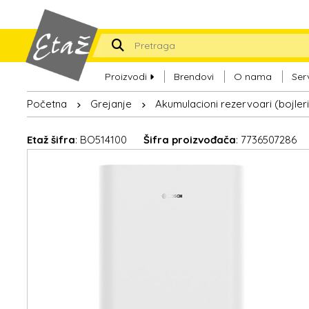
Proizvodi
Brendovi
O nama
Ser
Početna
Grejanje
Akumulacioni rezervoari (bojleri
Etaž šifra
: BO514100
Šifra proizvođača
: 7736507286