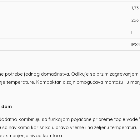
1,73
256
I
IPX4
nevne potrebe jednog domaćinstva. Odlikuje se brzim zagrevanj
 temperature. Kompaktan dizajn omogućava montažu i u manjim 
š dom
i dodatno kombinuju sa funkcijom pojačane pripreme tople vode 
adu sa navikama korisnika u pravo vreme i na željenu temperaturu.
bez smanjenja nivoa komfora