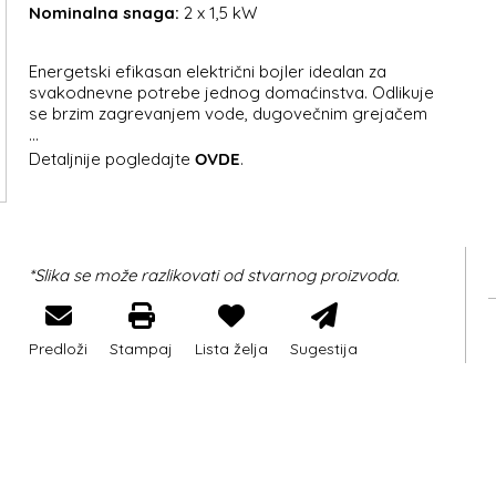
Nominalna snaga:
2 x 1,5 kW
Energetski efikasan električni bojler idealan za
svakodnevne potrebe jednog domaćinstva. Odlikuje
se brzim zagrevanjem vode, dugovečnim grejačem
...
Detaljnije pogledajte
OVDE
.
*Slika se može razlikovati od stvarnog proizvoda.
Predloži
Stampaj
Lista želja
Sugestija