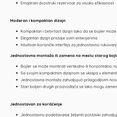
Emajlirani dvostruki rezervoar za visoku efikasnost
Moderan i kompaktan dizajn
Kompaktan i četvrtast dizajn tako da se bojler može 
Elegantan dizajn pristaje svim enterijerima
Intuitivan korisnički interfejs za jednostavno rukovan
Jednostavna montaža ili zamena na mestu starog bojl
Bojler se može montirati vertikalno ili horizontalno, n
Sa svojim kompaktnim dizajnom se uklapa u elemente ili 
Jednostavna montaža zahvaljujući prilagodljivim nos
Stari boljeri drugih proizvođača se lako mogu zameni
Jednostavan za korišćenje
Jednostavno podešavanje željenih postavki zahvalju