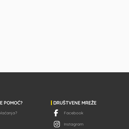
JE POMOĆ?
DRUŠTVENE MREŽE
 plaćanja?
Facebook
Instagram