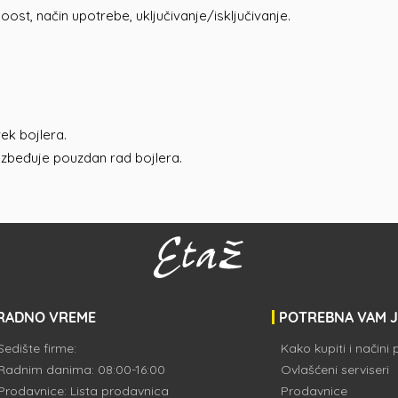
oost, način upotrebe, uključivanje/isključivanje.
ek bojlera.
zbeđuje pouzdan rad bojlera.
RADNO VREME
POTREBNA VAM 
Sedište firme:
Kako kupiti i načini
Radnim danima: 08:00-16:00
Ovlašćeni serviseri
Prodavnice:
Lista prodavnica
Prodavnice