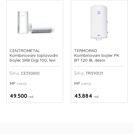
CENTROMETAL
TERMORAD
Kombinovani toplovodni
Kombinovani bojler PK
bojler SKB Digi 100, levi
BT-120 IB, desni
Šifra
: CE510610
Šifra
: TR510121
MP
cena:
MP
cena:
49.500
43.884
rsd
rsd