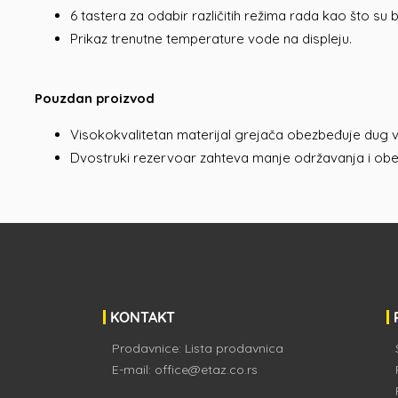
6 tastera za odabir različitih režima rada kao što su b
Prikaz trenutne temperature vode na displeju.
Pouzdan proizvod
Visokokvalitetan materijal grejača obezbeđuje dug v
Dvostruki rezervoar zahteva manje održavanja i obe
KONTAKT
Prodavnice:
Lista prodavnica
E-mail:
office@etaz.co.rs