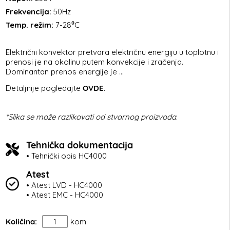
Frekvencija:
50Hz
Temp. režim:
7-28⁰C
Električni konvektor pretvara električnu energiju u toplotnu i
prenosi je na okolinu putem konvekcije i zračenja.
Dominantan prenos energije je ...
Detaljnije pogledajte
OVDE
.
*Slika se može razlikovati od stvarnog proizvoda.
Tehnička dokumentacija
• Tehnički opis HC4000
Atest
• Atest LVD - HC4000
• Atest EMC - HC4000
Količina:
kom