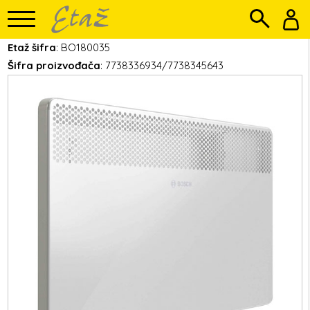
Etaž šifra
: BO180035
Šifra proizvođača
: 7738336934/7738345643