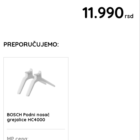
11.990
rsd
PREPORUČUJEMO:
BOSCH Podni nosač
grejalice HC4000
MP
cena: