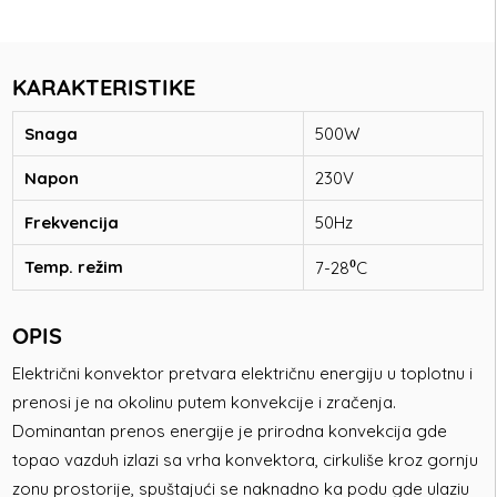
KARAKTERISTIKE
Snaga
500W
Napon
230V
Frekvencija
50Hz
Temp. režim
7-28⁰C
OPIS
Električni konvektor pretvara električnu energiju u toplotnu i
prenosi je na okolinu putem konvekcije i zračenja.
Dominantan prenos energije je prirodna konvekcija gde
topao vazduh izlazi sa vrha konvektora, cirkuliše kroz gornju
zonu prostorije, spuštajući se naknadno ka podu gde ulaziu