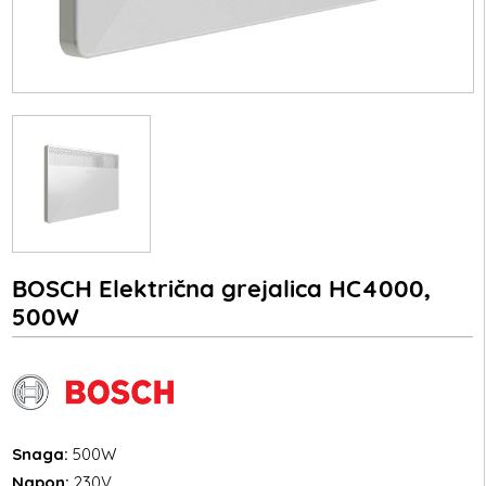
BOSCH Električna grejalica HC4000,
500W
Snaga:
500W
Napon:
230V