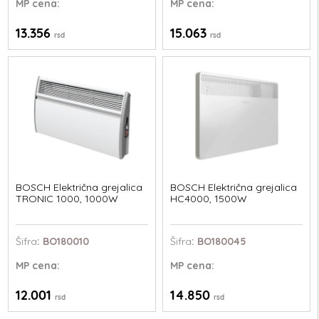
MP
cena:
MP
cena:
13.356
15.063
rsd
rsd
BOSCH Električna grejalica
BOSCH Električna grejalica
TRONIC 1000, 1000W
HC4000, 1500W
Šifra
: BO180010
Šifra
: BO180045
MP
cena:
MP
cena:
12.001
14.850
rsd
rsd