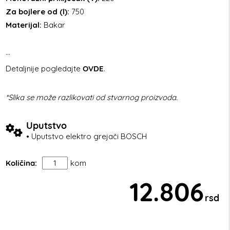
Za bojlere od (l):
750
Materijal:
Bakar
...
Detaljnije pogledajte
OVDE
.
*Slika se može razlikovati od stvarnog proizvoda.
Uputstvo
• Uputstvo elektro grejači BOSCH
Količina:
kom
12.806
rsd