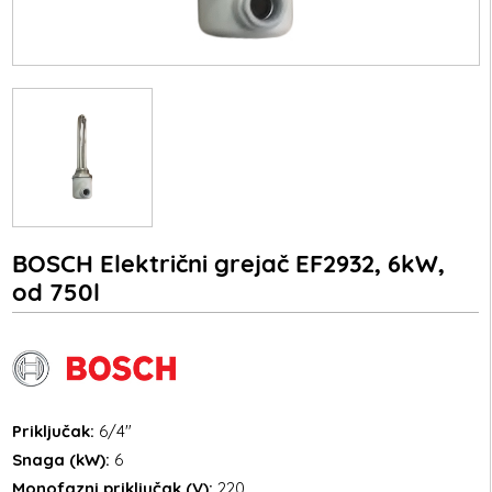
BOSCH Električni grejač EF2932, 6kW,
od 750l
Priključak:
6/4"
Snaga (kW):
6
Monofazni priključak (V):
220