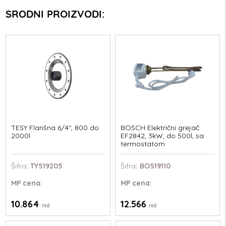
SRODNI PROIZVODI:
TESY Flanšna 6/4", 800 do
BOSCH Električni grejač
2000l
EF2842, 3kW, do 500l, sa
termostatom
Šifra
: TY519205
Šifra
: BO519110
MP
cena:
MP
cena:
10.864
12.566
rsd
rsd