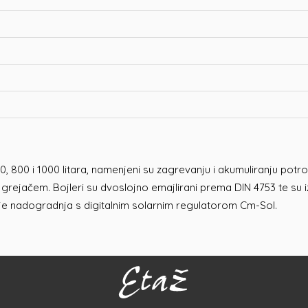
0, 800 i 1000 litara, namenjeni su zagrevanju i akumuliranju po
grejačem. Bojleri su dvoslojno emajlirani prema DIN 4753 te su
je nadogradnja s digitalnim solarnim regulatorom Cm-Sol.