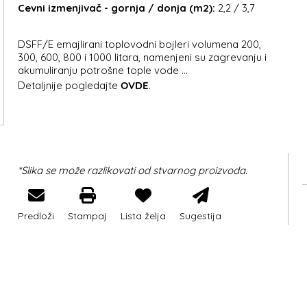
Cevni izmenjivač - gornja / donja (m2):
2,2 / 3,7
DSFF/E emajlirani toplovodni bojleri volumena 200,
300, 600, 800 i 1000 litara, namenjeni su zagrevanju i
akumuliranju potrošne tople vode ...
Detaljnije pogledajte
OVDE
.
*Slika se može razlikovati od stvarnog proizvoda.
Predloži
Stampaj
Lista želja
Sugestija