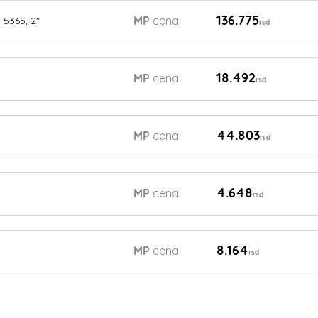
136.775
MP
cena:
 5365, 2"
rsd
18.492
MP
cena:
rsd
44.803
MP
cena:
rsd
4.648
MP
cena:
rsd
8.164
MP
cena:
rsd