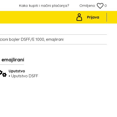
Kako kupiti i načini plaćanja?
Omiljeno
0
Prijava
ni bojler DSFF/E 1000, emajlirani
emajlirani
Uputstvo
• Uputstvo DSFF