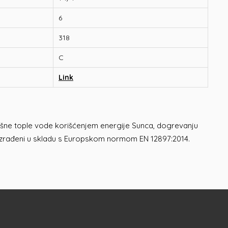
6
318
C
Link
trošne tople vode korišćenjem energije Sunca, dogrevanju
 izrađeni u skladu s Europskom normom EN 12897:2014.