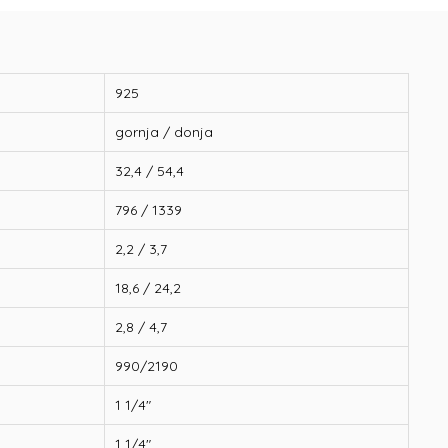
925
gornja / donja
32,4 / 54,4
796 / 1339
2,2 / 3,7
18,6 / 24,2
2,8 / 4,7
990/2190
1 1/4"
1 1/4"