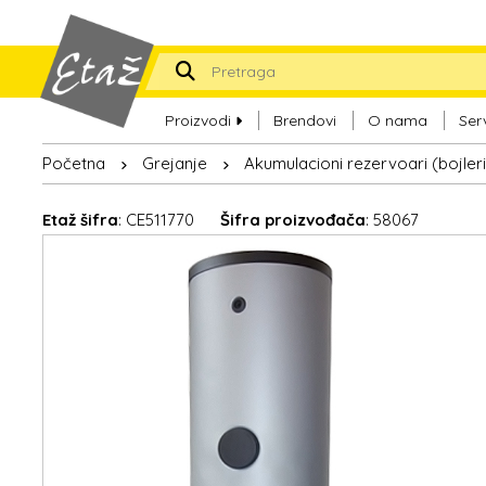
Proizvodi
Brendovi
O nama
Ser
Početna
Grejanje
Akumulacioni rezervoari (bojleri
Etaž šifra
: CE511770
Šifra proizvođača
: 58067