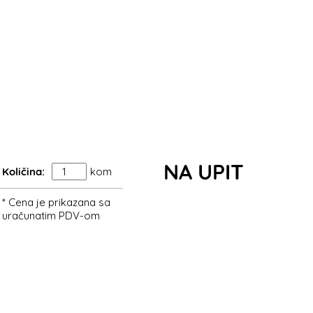
NA UPIT
Količina:
kom
* Cena je prikazana sa
uračunatim PDV-om