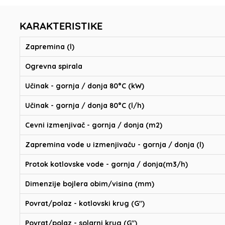
KARAKTERISTIKE
Zapremina (l)
Ogrevna spirala
Učinak - gornja / donja 80°C (kW)
Učinak - gornja / donja 80°C (l/h)
Cevni izmenjivač - gornja / donja (m2)
Zapremina vode u izmenjivaču - gornja / donja (l)
Protok kotlovske vode - gornja / donja(m3/h)
Dimenzije bojlera obim/visina (mm)
Povrat/polaz - kotlovski krug (G")
Povrat/polaz - solarni krug (G")