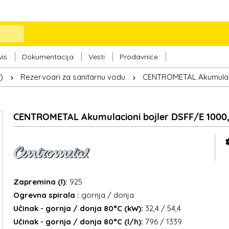
vis
Dokumentacija
Vesti
Prodavnice
)
Rezervoari za sanitarnu vodu
CENTROMETAL Akumulacio
CENTROMETAL Akumulacioni bojler DSFF/E 1000, 
Zapremina (l):
925
Ogrevna spirala :
gornja / donja
Učinak - gornja / donja 80°C (kW):
32,4 / 54,4
Učinak - gornja / donja 80°C (l/h):
796 / 1339