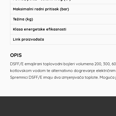
Maksimalni radni pritisak (bar)
Težina (kg)
Klasa energetske efikasnosti
Link proizvođača
OPIS
DSFF/E emajlirani toplovodni bojleri volumena 200, 300, 60
kotlovskom vodom te alternativno dogrevanje električnim 
Spremnici DSFF/E imaju dva izmjenjivača toplote. Moguća 