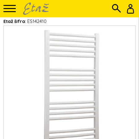
Etaž šifra
: ES142410