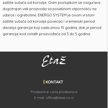
zaštite sušača od korozije. Ovim postupkom se osigurava
dugotrajan vek proizvoda sa posebnom otpornošću na
udarce i ogrebotine. ENERGO SYSTEM je ovom vrstom
zaštite sušača od korozije povećao i vremenski period
davanja garancije koji sada iznosi 15 godina, dok je period
garancije kod ostalih proizvođača od 3 do 5 godina.
KONTAKT
Prodavnice:
Lista prodavnica
E-mail:
office@etaz.co.rs