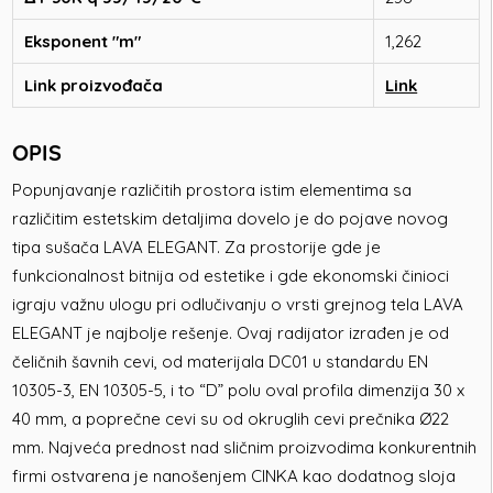
Eksponent "m"
1,262
Link proizvođača
Link
OPIS
Popunjavanje različitih prostora istim elementima sa
različitim estetskim detaljima dovelo je do pojave novog
tipa sušača LAVA ELEGANT. Za prostorije gde je
funkcionalnost bitnija od estetike i gde ekonomski činioci
igraju važnu ulogu pri odlučivanju o vrsti grejnog tela LAVA
ELEGANT je najbolje rešenje. Ovaj radijator izrađen je od
čeličnih šavnih cevi, od materijala DC01 u standardu EN
10305-3, EN 10305-5, i to “D” polu oval profila dimenzija 30 x
40 mm, a poprečne cevi su od okruglih cevi prečnika Ø22
mm. Najveća prednost nad sličnim proizvodima konkurentnih
firmi ostvarena je nanošenjem CINKA kao dodatnog sloja