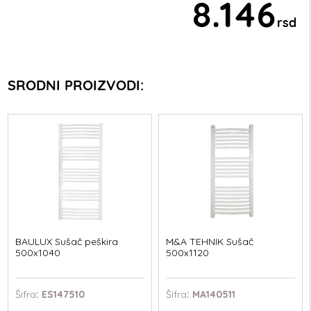
8.146
rsd
SRODNI PROIZVODI:
BAULUX Sušač peškira
M&A TEHNIK Sušač
500x1040
500x1120
Šifra
: ES147510
Šifra
: MA140511