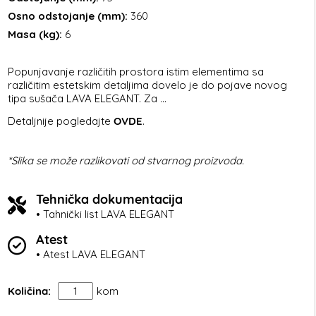
Osno odstojanje (mm):
360
Masa (kg):
6
Popunjavanje različitih prostora istim elementima sa
različitim estetskim detaljima dovelo je do pojave novog
tipa sušača LAVA ELEGANT. Za ...
Detaljnije pogledajte
OVDE
.
*Slika se može razlikovati od stvarnog proizvoda.
Tehnička dokumentacija
• Tahnički list LAVA ELEGANT
Atest
• Atest LAVA ELEGANT
Količina:
kom