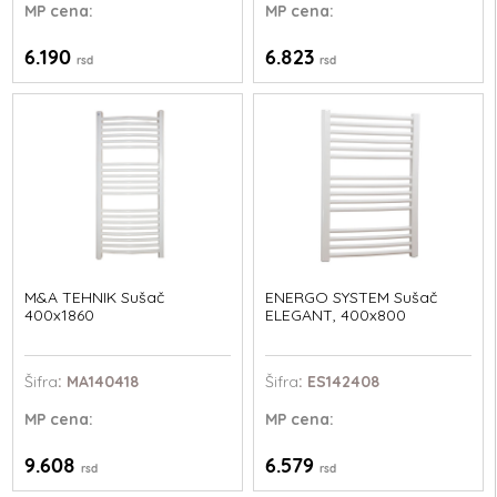
MP
cena:
MP
cena:
6.190
6.823
rsd
rsd
M&A TEHNIK Sušač
ENERGO SYSTEM Sušač
400x1860
ELEGANT, 400x800
Šifra
: MA140418
Šifra
: ES142408
MP
cena:
MP
cena:
9.608
6.579
rsd
rsd