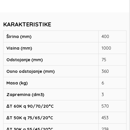
KARAKTERISTIKE
Širina (mm)
400
Visina (mm)
1000
Odstojanje (mm)
75
Osno odstojanje (mm)
360
Masa (kg)
6
Zapremina (dm3)
3
ΔT 60K q 90/70/20°C
570
ΔT 50K q 75/65/20°C
453
ΔT 30K q 55/45/20°C
238