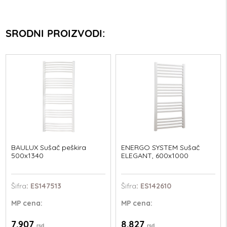
SRODNI PROIZVODI:
BAULUX Sušač peškira
ENERGO SYSTEM Sušač
500x1340
ELEGANT, 600x1000
Šifra
: ES147513
Šifra
: ES142610
MP
cena:
MP
cena:
7.907
8.827
rsd
rsd