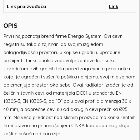
Link proizvođača
Link
OPIS
Prvi i najpoznatiji brend firme Energo System. Ovi cevni
registri su tako dizajnirani da svojim izgledom i
prilagodljivošću prostoru u koji se ugrađuju upotpune
ambijent i funkcionalno zadovolje zahteve korisnika.
Ugradnjom ovih grejnih tela pored zagrevanja prostorije u
kojoj je ugrađen i sušenja peškira na njemu, svojim dizajnom
oplemenjuje prostor oko sebe. Ovaj radijator izrađen je od
čeličnih šavnih cevi, od materijala DC01 u standardu EN
10305-3, EN 10305-5, od “D” polu oval profila dimenzija 30 x
40 mm, a poprečne cevi su od okruglih cevi prečnika Ø25
mm. Najveća prednost nad sličnim proizvodima konkurentnih
firmi ostvarena je nanošenjem CINKA kao dodatnog sloja
zaštite sušača od korozije.