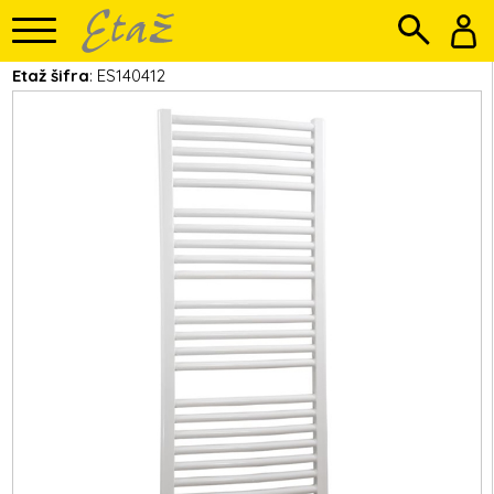
Etaž šifra
: ES140412