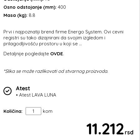
Osno odstojanje (mm):
400
Masa (kg):
8.8
Prvi i najpoznatiji brend firme Energo System. Ovi cevni
registri su tako dizajnirani da svojim izgledom i
prilagodljivošću prostoru u koji se ...
Detaljnije pogledajte
OVDE
.
*Slika se može razlikovati od stvarnog proizvoda.
Atest
• Atest LAVA LUNA
Količina:
kom
11.212
rsd