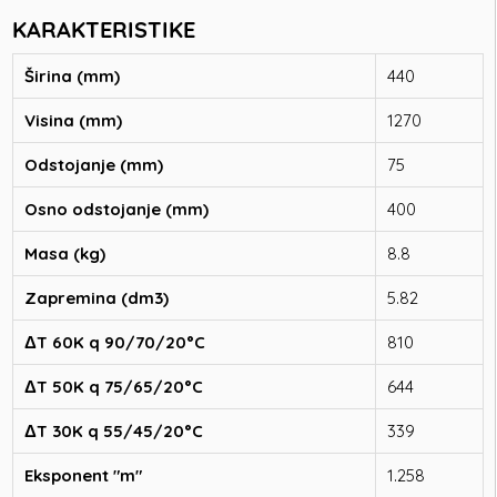
KARAKTERISTIKE
Širina (mm)
440
Visina (mm)
1270
Odstojanje (mm)
75
Osno odstojanje (mm)
400
Masa (kg)
8.8
Zapremina (dm3)
5.82
ΔT 60K q 90/70/20°C
810
ΔT 50K q 75/65/20°C
644
ΔT 30K q 55/45/20°C
339
Eksponent "m"
1.258