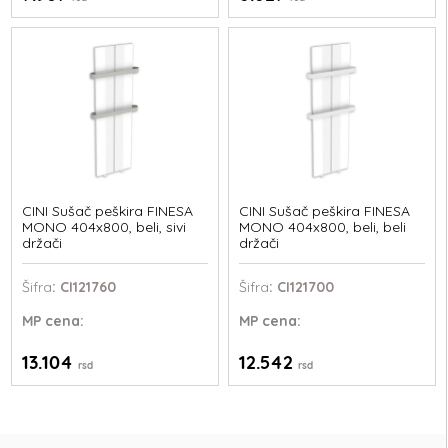
CINI Sušač peškira FINESA
CINI Sušač peškira FINESA
MONO 404x800, beli, sivi
MONO 404x800, beli, beli
držači
držači
Šifra
: CI121760
Šifra
: CI121700
MP
cena:
MP
cena:
13.104
12.542
rsd
rsd