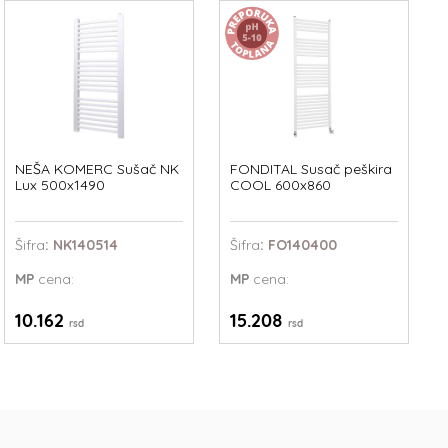
NEŠA KOMERC Sušač NK
FONDITAL Susač peškira
Lux 500x1490
COOL 600x860
Šifra
: NK140514
Šifra
: FO140400
MP
cena:
MP
cena:
10.162
15.208
rsd
rsd