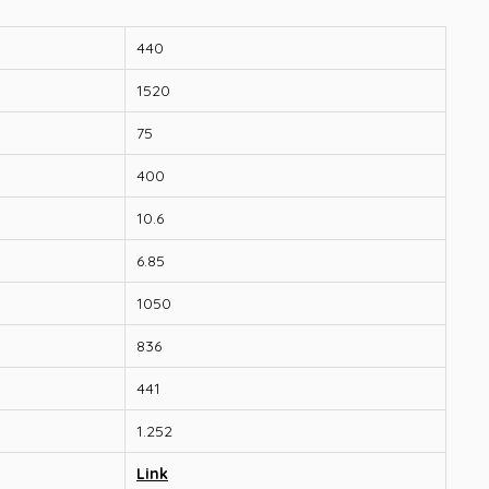
440
1520
75
400
10.6
6.85
1050
836
441
1.252
Link