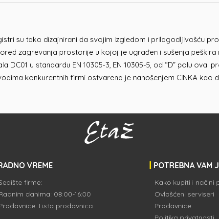
gistri su tako dizajnirani da svojim izgledom i prilagodljivošću p
pored zagrevanja prostorije u kojoj je ugrađen i sušenja peškir
ijala DC01 u standardu EN 10305-3, EN 10305-5, od “D” polu oval p
vodima konkurentnih firmi ostvarena je nanošenjem CINKA kao do
RADNO VREME
POTREBNA VAM 
Sedište firme:
Kako kupiti i načini
Radnim danima: 08:00-16:00
Ovlašćeni serviseri
Prodavnice:
Lista prodavnica
Prodavnice
Politika privatnosti