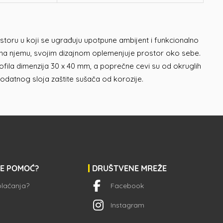
rostoru u koji se ugrađuju upotpune ambijent i funkcionalno
a na njemu, svojim dizajnom oplemenjuje prostor oko sebe.
rofila dimenzija 30 x 40 mm, a poprečne cevi su od okruglih
datnog sloja zaštite sušača od korozije.
JE POMOĆ?
DRUŠTVENE MREŽE
 plaćanja?
Facebook
Instagram