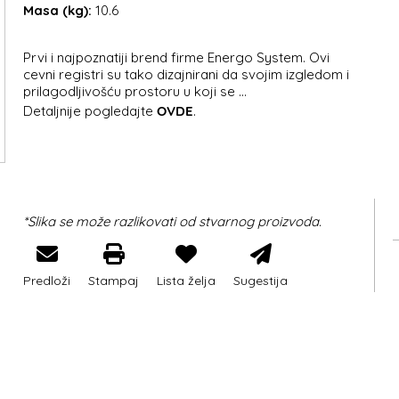
Masa (kg):
10.6
Prvi i najpoznatiji brend firme Energo System. Ovi
cevni registri su tako dizajnirani da svojim izgledom i
prilagodljivošću prostoru u koji se ...
Detaljnije pogledajte
OVDE
.
*Slika se može razlikovati od stvarnog proizvoda.
Predloži
Stampaj
Lista želja
Sugestija