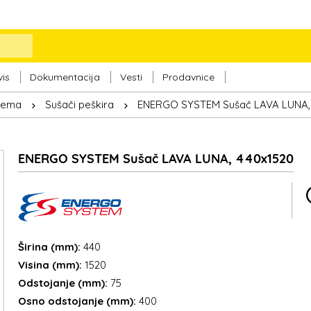
vis
Dokumentacija
Vesti
Prodavnice
prema
Sušači peškira
ENERGO SYSTEM Sušač LAVA LUNA,
ENERGO SYSTEM Sušač LAVA LUNA, 440x1520
Širina (mm):
440
Visina (mm):
1520
Odstojanje (mm):
75
Osno odstojanje (mm):
400