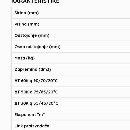
KARAKTERISTIKE
Širina (mm)
Visina (mm)
Odstojanje (mm)
Osno odstojanje (mm)
Masa (kg)
Zapremina (dm3)
ΔT 60K q 90/70/20°C
ΔT 50K q 75/65/20°C
ΔT 30K q 55/45/20°C
Eksponent "m"
Link proizvođača