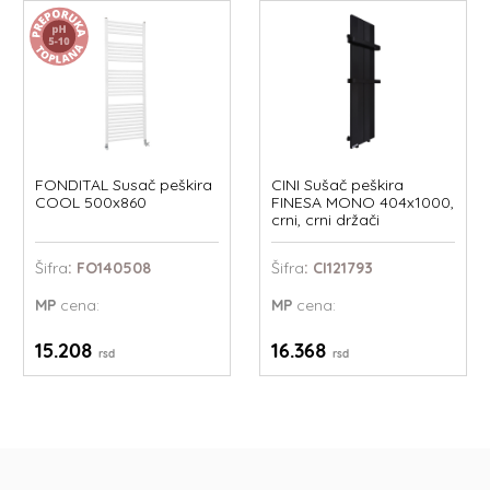
FONDITAL Susač peškira
CINI Sušač peškira
COOL 500x860
FINESA MONO 404x1000,
crni, crni držači
Šifra
: FO140508
Šifra
: CI121793
MP
cena:
MP
cena:
15.208
16.368
rsd
rsd