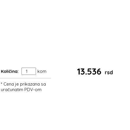
13.536
Količina:
kom
rsd
* Cena je prikazana sa
uračunatim PDV-om