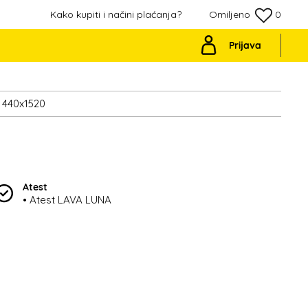
Kako kupiti i načini plaćanja?
Omiljeno
0
Prijava
 440x1520
Atest
• Atest LAVA LUNA