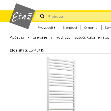
Proizvodi
Brendovi
O nama
Ser
Početna
Grejanje
Radijatori, sušači, kaloriferi i o
Etaž šifra
: ES140415