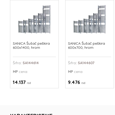
SANICA Šušač peškira
SANICA Šušač peškira
600x1400, hrom
600x700, hrom
Šifra
: SA144614
Šifra
: SA144607
MP
cena:
MP
cena:
14.137
9.476
rsd
rsd