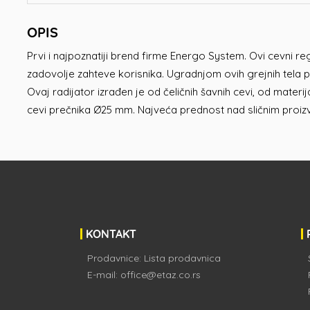
OPIS
Prvi i najpoznatiji brend firme Energo System. Ovi cevni re
zadovolje zahteve korisnika. Ugradnjom ovih grejnih tela 
Ovaj radijator izrađen je od čeličnih šavnih cevi, od mater
cevi prečnika Ø25 mm. Najveća prednost nad sličnim proiz
KONTAKT
Prodavnice:
Lista prodavnica
E-mail:
office@etaz.co.rs