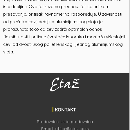
istu debljinu. Ovo je izuzetna prednost jer se prilikom
presovanja, pritisak ravnomerno raspoređuje. U zavisnosti
od prečnika cevi, debljina aluminijumskog sloja je
proračunata tako da cev zadrži optimalan odnos
fleksibilnosti i pritisne čvrstoće.Isporuka i montaža višeslojnih
cevi od dvostrukog polietilenskog i jednog aluminijumskog
sloja.
KONTAKT
Prodavnice:
Lista prodavnica
E-mail:
office@etaz.co.rs