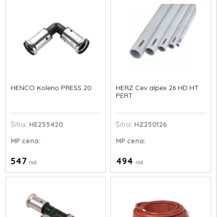
HENCO Koleno PRESS 20
HERZ Cev alpex 26 HD HT
PERT
Šifra
: HE255420
Šifra
: HZ250126
MP
cena:
MP
cena:
547
494
rsd
rsd