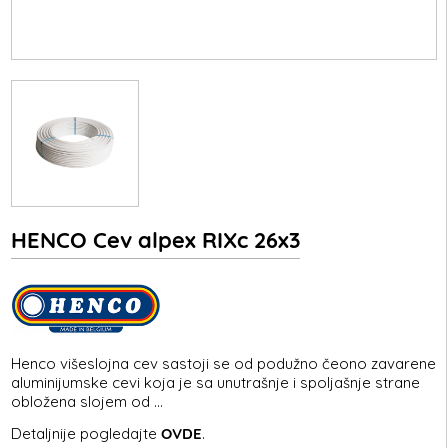
HENCO Cev alpex RIXc 26x3
Henco višeslojna cev sastoji se od podužno čeono zavarene
aluminijumske cevi koja je sa unutrašnje i spoljašnje strane
obložena slojem od ...
Detaljnije pogledajte
OVDE
.