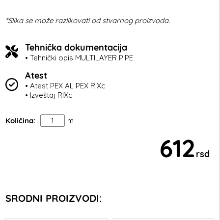
*Slika se može razlikovati od stvarnog proizvoda.
Tehnička dokumentacija
• Tehnički opis MULTILAYER PIPE
Atest
• Atest PEX AL PEX RIXc
• Izveštaj RIXc
Količina:
m
612
rsd
SRODNI PROIZVODI: