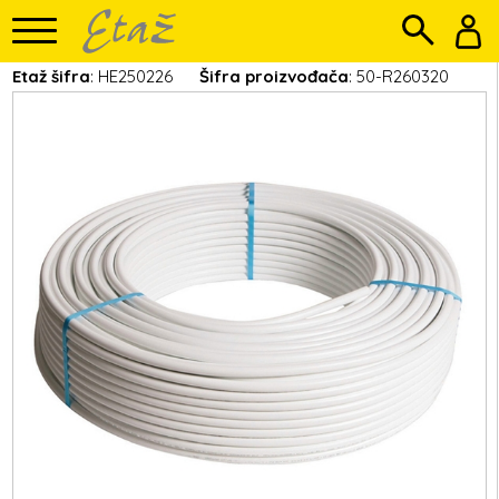
Etaž šifra
: HE250226
Šifra proizvođača
: 50-R260320