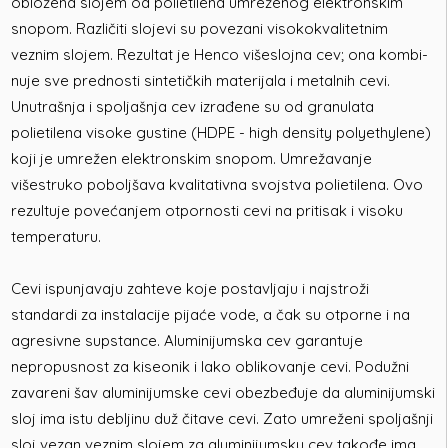
obložena slojem od polietilena umreženog elektronskim
snopom. Različiti slojevi su povezani visokokvalitetnim
veznim slojem. Rezultat je Henco višeslojna cev; ona kombi­
nuje sve prednosti sintetičkih materijala i metalnih cevi.
Unutrašnja i spoljašnja cev izrađene su od granulata
polietilena visoke gustine (HDPE - high density polyethylene)
koji je umrežen elektronskim snopom. Umrežavanje
višestruko poboljšava kvalitativna svojstva polietilena. Ovo
rezultuje povećanjem otpornosti cevi na pritisak i visoku
temperaturu.
Cevi ispunjavaju zahteve koje postavljaju i najstroži
standardi za instalacije pijaće vode, a čak su otporne i na
agresivne supstance. Aluminijumska cev garantuje
nepropusnost za kiseonik i lako oblikovanje cevi. Podužni
zavareni šav aluminijumske cevi obezbeđuje da aluminijumski
sloj ima istu debljinu duž čitave cevi. Zato umreženi spoljašnji
sloj vezan veznim slojem za aluminijumsku cev takođe ima