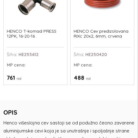
HENCO T-komad PRESS
HENCO Cev predizolovana
12PK, 16-20-16
RIXc 20x2, 6mm, crvena
Šifra
: HE255612
Šifra
: HE250420
MP
cena:
MP
cena:
761
488
rsd
rsd
OPIS
Henco višeslojna cev sastoji se od podužno čeono zavarene
aluminijumske cevi koja je sa unutrašnje i spoljašnje strane