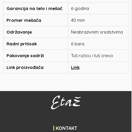
Garancija na telo i mešač
6 godina
Promer mešača
40 mm
Održavanje
Neabrazivnim sredstvima
Radni pritisak
6 bara
Pakovanje sadrži
Tuš ručicu i tuš crevo
Link proizvođača
Link
KONTAKT