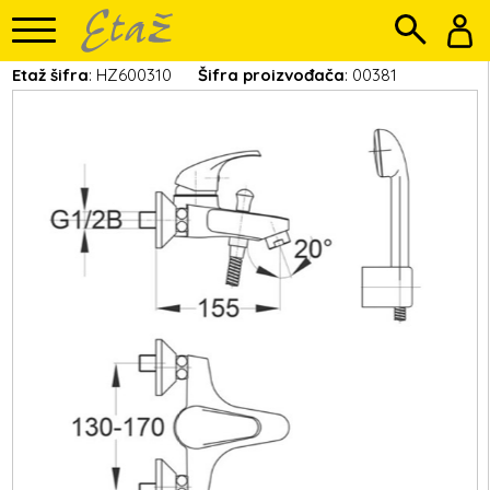
Etaž šifra
: HZ600310
Šifra proizvođača
: 00381