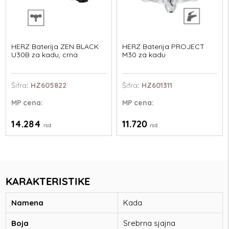
HERZ Baterija ZEN BLACK
HERZ Baterija PROJECT
U30B za kadu, crna
M30 za kadu
Šifra
: HZ605822
Šifra
: HZ601311
MP
cena:
MP
cena:
14.284
11.720
rsd
rsd
KARAKTERISTIKE
Namena
Kada
Boja
Srebrna sjajna