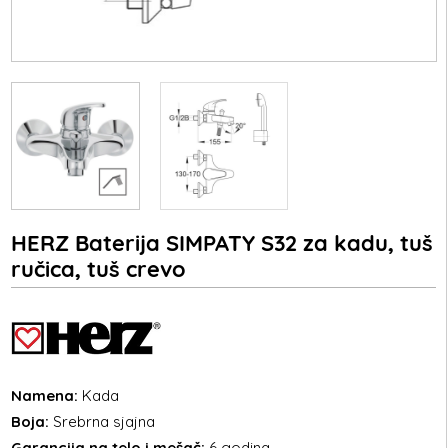
HERZ Baterija SIMPATY S32 za kadu, tuš
ručica, tuš crevo
Namena:
Kada
Boja:
Srebrna sjajna
Garancija na telo i mešač:
6 godina