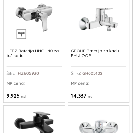
HERZ Baterija LINO L40 za
GROHE Baterija za kadu
tuš kadu
BAULOOP
Šifra
: HZ605930
Šifra
: GH605102
MP
cena:
MP
cena:
9.925
14.337
rsd
rsd