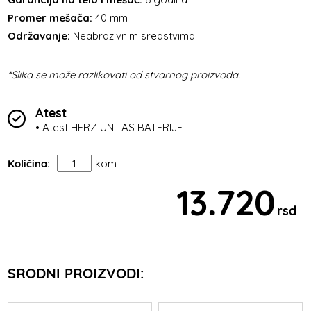
Promer mešača:
40 mm
Održavanje:
Neabrazivnim sredstvima
*Slika se može razlikovati od stvarnog proizvoda.
Atest
• Atest HERZ UNITAS BATERIJE
Količina:
kom
13.720
rsd
SRODNI PROIZVODI: