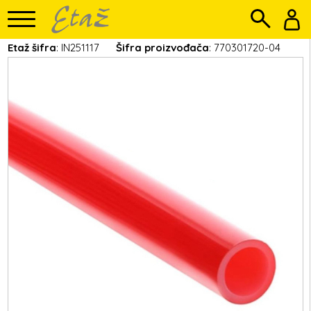
Etaž šifra
: IN251117
Šifra proizvođača
: 770301720-04