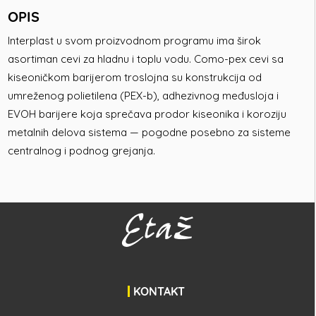
OPIS
Interplast u svom proizvodnom programu ima širok
asortiman cevi za hladnu i toplu vodu. Como-pex cevi sa
kiseoničkom barijerom troslojna su konstrukcija od
umreženog polietilena (PEX-b), adhezivnog međusloja i
EVOH barijere koja sprečava prodor kiseonika i koroziju
metalnih delova sistema — pogodne posebno za sisteme
centralnog i podnog grejanja.
KONTAKT