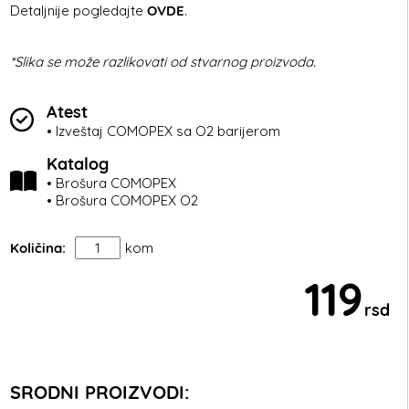
Detaljnije pogledajte
OVDE
.
*Slika se može razlikovati od stvarnog proizvoda.
Atest
• Izveštaj COMOPEX sa O2 barijerom
Katalog
• Brošura COMOPEX
• Brošura COMOPEX O2
Količina:
kom
119
rsd
SRODNI PROIZVODI: