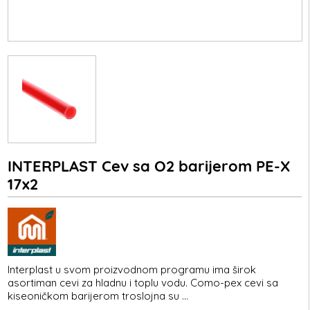
INTERPLAST Cev sa O2 barijerom PE-X
17x2
Interplast u svom proizvodnom programu ima širok
asortiman cevi za hladnu i toplu vodu. Como-pex cevi sa
kiseoničkom barijerom troslojna su ...