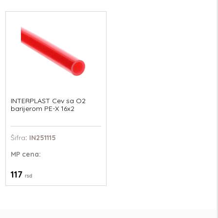
INTERPLAST Cev sa O2
barijerom PE-X 16x2
Šifra
: IN251115
MP
cena:
117
rsd