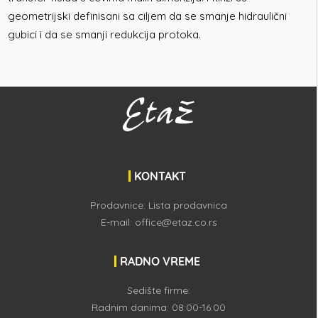
geometrijski definisani sa ciljem da se smanje hidraulični
gubici i da se smanji redukcija protoka.
KONTAKT
Prodavnice:
Lista prodavnica
E-mail:
office@etaz.co.rs
RADNO VREME
Sedište firme:
Radnim danima: 08:00-16:00