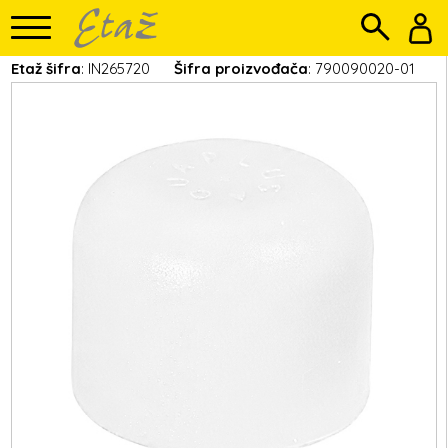
Etaž šifra
: IN265720
Šifra proizvođača
: 790090020-01