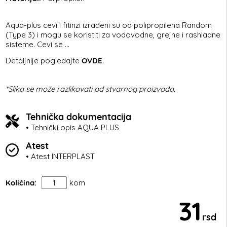
Aqua-plus cevi i fitinzi izrađeni su od polipropilena Random
(Type 3) i mogu se koristiti za vodovodne, grejne i rashladne
sisteme. Cevi se ...
Detaljnije pogledajte
OVDE
.
*Slika se može razlikovati od stvarnog proizvoda.
Tehnička dokumentacija
• Tehnički opis AQUA PLUS
Atest
• Atest INTERPLAST
Količina:
kom
31
rsd