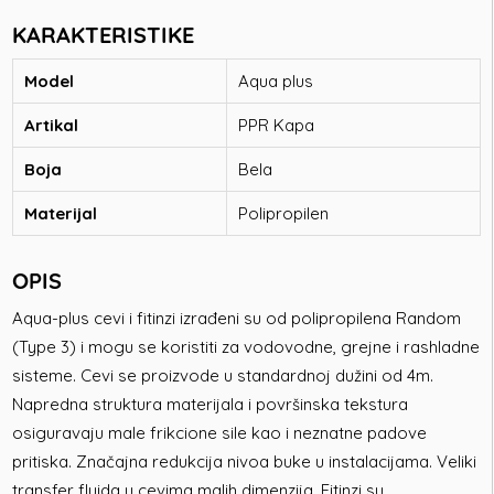
KARAKTERISTIKE
Model
Aqua plus
Artikal
PPR Kapa
Boja
Bela
Materijal
Polipropilen
OPIS
Aqua-plus cevi i fitinzi izrađeni su od polipropilena Random
(Type 3) i mogu se koristiti za vodovodne, grejne i rashladne
sisteme. Cevi se proizvode u standardnoj dužini od 4m.
Napredna struktura materijala i površinska tekstura
osiguravaju male frikcione sile kao i neznatne padove
pritiska. Značajna redukcija nivoa buke u instalacijama. Veliki
transfer fluida u cevima malih dimenzija. Fitinzi su