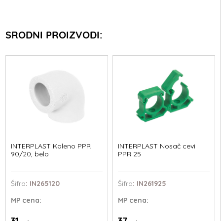
SRODNI PROIZVODI:
INTERPLAST Koleno PPR
INTERPLAST Nosač cevi
90/20, belo
PPR 25
Šifra
: IN265120
Šifra
: IN261925
MP
cena:
MP
cena:
31
37