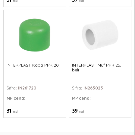
rsd
rsd
INTERPLAST Kapa PPR 20
INTERPLAST Muf PPR 25,
beli
Šifra
: IN261720
Šifra
: IN265025
MP
cena:
MP
cena:
31
39
rsd
rsd