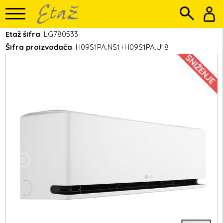
Etaž šifra
: LG780533
Šifra proizvođača
: H09S1PA.NS1+H09S1PA.U18
SNIŽENJE