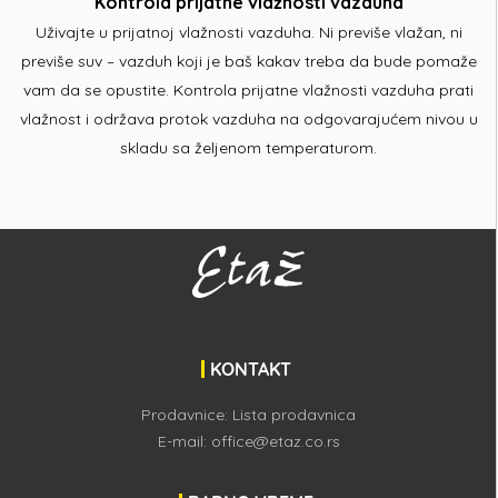
Kontrola prijatne vlažnosti vazduha
Uživajte u prijatnoj vlažnosti vazduha. Ni previše vlažan, ni
previše suv – vazduh koji je baš kakav treba da bude pomaže
vam da se opustite. Kontrola prijatne vlažnosti vazduha prati
vlažnost i održava protok vazduha na odgovarajućem nivou u
skladu sa željenom temperaturom.
KONTAKT
Prodavnice:
Lista prodavnica
E-mail:
office@etaz.co.rs