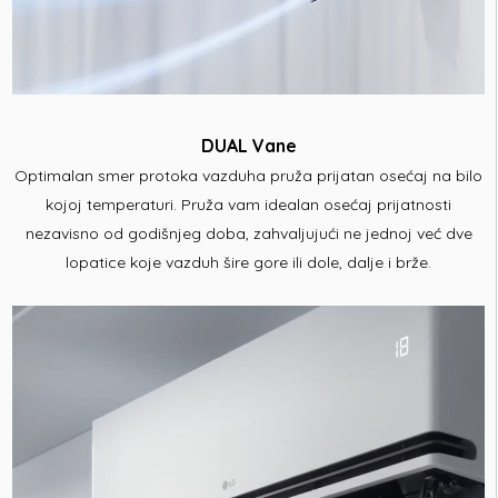
DUAL Vane
Optimalan smer protoka vazduha pruža prijatan osećaj na bilo
kojoj temperaturi. Pruža vam idealan osećaj prijatnosti
nezavisno od godišnjeg doba, zahvaljujući ne jednoj već dve
lopatice koje vazduh šire gore ili dole, dalje i brže.