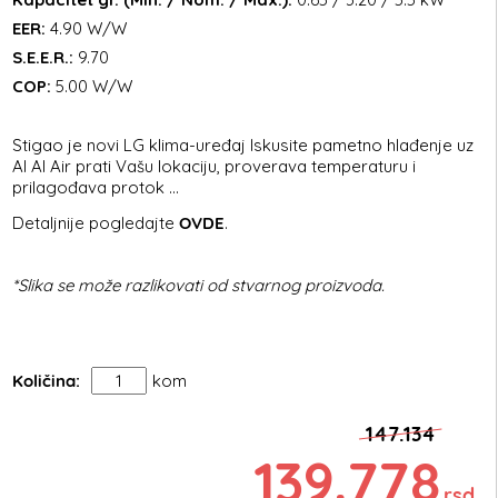
EER:
4.90 W/W
S.E.E.R.:
9.70
COP:
5.00 W/W
Stigao je novi LG klima-uređaj Iskusite pametno hlađenje uz
AI AI Air prati Vašu lokaciju, proverava temperaturu i
prilagođava protok ...
Detaljnije pogledajte
OVDE
.
*Slika se može razlikovati od stvarnog proizvoda.
Količina:
kom
147.134
139.778
rsd