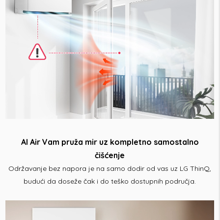
AI Air Vam pruža mir uz kompletno samostalno
čišćenje
Održavanje bez napora je na samo dodir od vas uz LG ThinQ,
budući da doseže čak i do teško dostupnih područja.