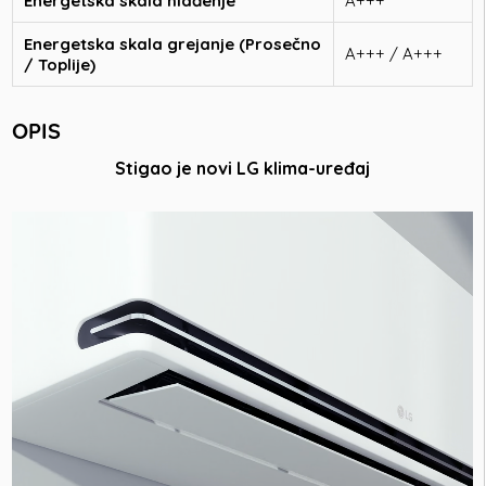
Energetska skala hlađenje
A+++
Energetska skala grejanje (Prosečno
A+++ / A+++
/ Toplije)
OPIS
Stigao je novi LG klima-uređaj