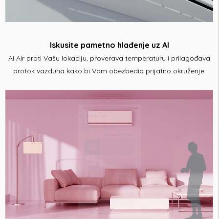
Iskusite pametno hlađenje uz AI
AI Air prati Vašu lokaciju, proverava temperaturu i prilagođava
protok vazduha kako bi Vam obezbedio prijatno okruženje.