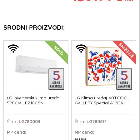
SRODNI PROIZVODI:
SNIŽENJE
NOVO
LG Inverterski klima uređaj
LG Klima uređaj ARTCOOL
SPECIAL EZ18CSN
GALLERY Special A12GA1
Šifra
: LG780003
Šifra
: LG780614
MP
cena:
MP
cena:
168.186