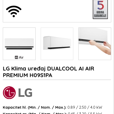
LG Klima uređaj DUALCOOL AI AIR
PREMIUM H09S1PA
Kapacitet hl. (Min. / Nom. / Max.):
0.89 / 2.50 / 4.0 kW
Kapacitet gr. (Min. / Nom. / Max.):
0.65 / 3.20 / 5.5 kW