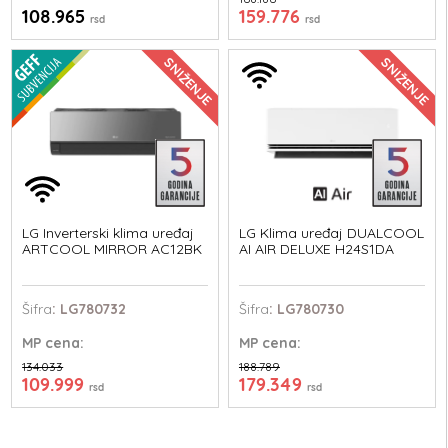
108.965
159.776
rsd
rsd
SNIŽENJE
SNIŽENJE
LG Inverterski klima uređaj
LG Klima uređaj DUALCOOL
ARTCOOL MIRROR AC12BK
AI AIR DELUXE H24S1DA
Šifra
: LG780732
Šifra
: LG780730
MP
cena:
MP
cena:
134.033
188.789
109.999
179.349
rsd
rsd