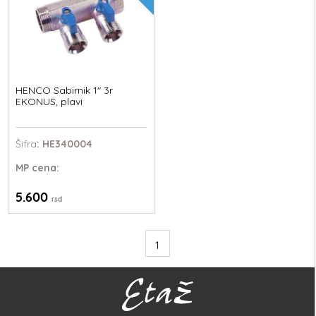
HENCO Sabirnik 1" 3r
EKONUS, plavi
Šifra
: HE340004
MP
cena:
5.600
rsd
1