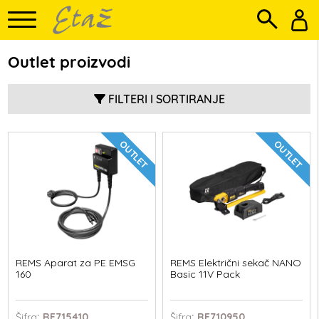
Outlet proizvodi
FILTERI I SORTIRANJE
OUTLET
OUTLET
REMS Aparat za PE EMSG
REMS Električni sekač NANO
160
Basic 11V Pack
Šifra
: RE715410
Šifra
: RE710950