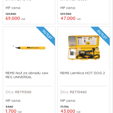
MP
cena:
MP
cena:
120.840
109.380
69.000
47.000
rsd
rsd
OUTLET
OUTLET
REMS Nož za obradu cevi
REMS Lemilica HOT DOG 2
REG UNIVERSAL
Šifra
: RE711500
Šifra
: RE713460
MP
cena:
MP
cena:
3.540
71.736
1.700
43.000
rsd
rsd