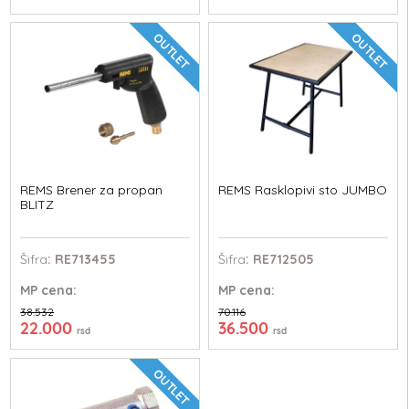
OUTLET
OUTLET
REMS Brener za propan
REMS Rasklopivi sto JUMBO
BLITZ
Šifra
: RE713455
Šifra
: RE712505
MP
cena:
MP
cena:
38.532
70.116
22.000
36.500
rsd
rsd
OUTLET