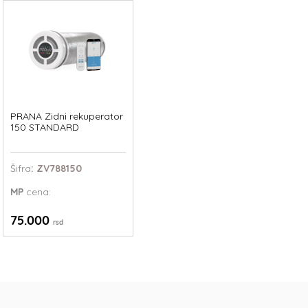
PRANA Zidni rekuperator
150 STANDARD
Šifra
: ZV788150
MP
cena:
75.000
rsd