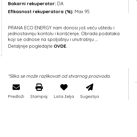
Bakarni rekuperator:
DA
Efikasnost rekuperatora (%):
Max 95
PRANA ECO ENERGY nam donosi još veću uštedu i
jednostavniju kontolu i korišćenje. Obrada podataka
koji se odnose na spoljašnju i unutrašnju ...
Detaljnije pogledajte
OVDE
.
*Slika se može razlikovati od stvarnog proizvoda.
Predloži
Stampaj
Lista želja
Sugestija