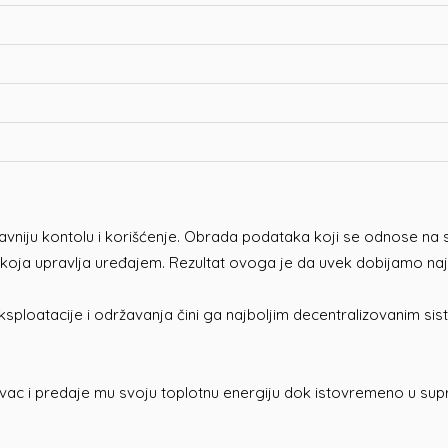
vniju kontolu i korišćenje. Obrada podataka koji se odnose na spo
koja upravlja uređajem. Rezultat ovoga je da uvek dobijamo najv
ksploatacije i održavanja čini ga najboljim decentralizovanim sis
njivac i predaje mu svoju toplotnu energiju dok istovremeno u su