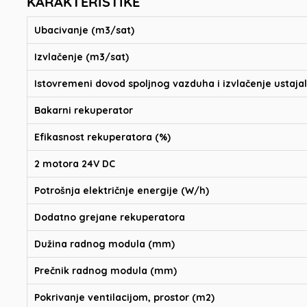
KARAKTERISTIKE
Ubacivanje (m3/sat)
Izvlačenje (m3/sat)
Istovremeni dovod spoljnog vazduha i izvlačenje ustaja
Bakarni rekuperator
Efikasnost rekuperatora (%)
2 motora 24V DC
Potrošnja električnje energije (W/h)
Dodatno grejane rekuperatora
Dužina radnog modula (mm)
Prečnik radnog modula (mm)
Pokrivanje ventilacijom, prostor (m2)