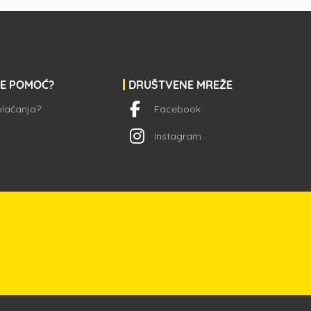
JE POMOĆ?
DRUŠTVENE MREŽE
 plaćanja?
Facebook
Instagram