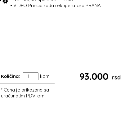
• VIDEO Princip rada rekuperatora PRANA
93.000
Količina:
kom
rsd
* Cena je prikazana sa
uračunatim PDV-om