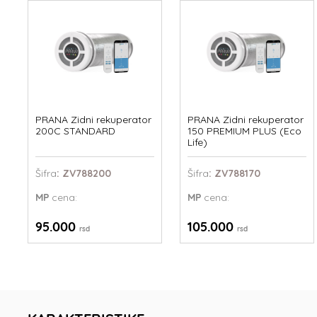
PRANA Zidni rekuperator
PRANA Zidni rekuperator
200C STANDARD
150 PREMIUM PLUS (Eco
Life)
Šifra
: ZV788200
Šifra
: ZV788170
MP
cena:
MP
cena:
95.000
105.000
rsd
rsd