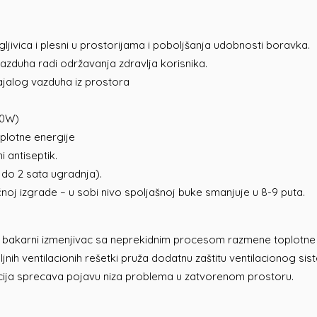
ljivica i plesni u prostorijama i poboljšanja udobnosti boravka.
azduha radi održavanja zdravlja korisnika.
ajalog vazduha iz prostora
50W)
plotne energije
i antiseptik.
 do 2 sata ugradnja).
noj izgrade – u sobi nivo spoljašnoj buke smanjuje u 8-9 puta.
 je bakarni izmenjivac sa neprekidnim procesom razmene toplotn
oljnih ventilacionih rešetki pruža dodatnu zaštitu ventilacionog si
lacija sprecava pojavu niza problema u zatvorenom prostoru.