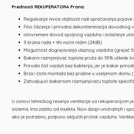
Prednosti REKUPERATORA Prana:
Regulisanje nivoa vlažnosti radi sprečavanja pojave g
Fino čišćenje i prirodna dekontaminacija dovodnog v
istovremeni dovod spoljnog vazduha i izvlačenje ust
9 brzina rada + tihi noćni režim (24dB)
Mogućnost dogrejavanja ulaznog vazduha (grejač 
Bakarni razmjenjivać toplote pruža do 95% uštede to
Prirodni čist vazduh bez bakterija, jer je bakar prirodn
Brza i čista montaža bez prašine u useljenom domu (
Zahvaljujuči bakarnom razmjenjivaću toplote specifič
U osnovi tehnickog resenja ventilacije sa rekuperacijom
sistema. Ima zaštitu od insekta. Novi dizajn unutrašnjih i sp
ako je potrebno, potpuno isključiti protok vazduha. Venti