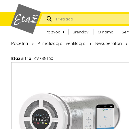
Proizvodi
Brendovi
O nama
Ser
Početna
Klimatizacija i ventilacija
Rekuperatori
Etaž šifra
: ZV788160