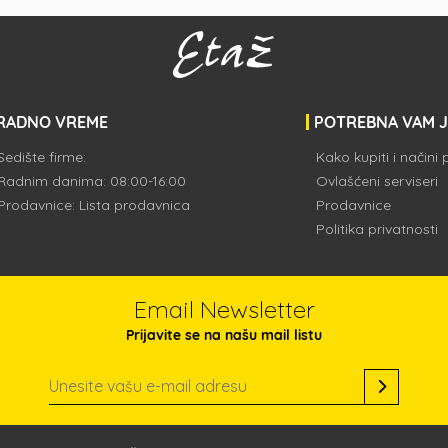
RADNO VREME
POTREBNA VAM 
Sedište firme:
Kako kupiti i načini
Radnim danima: 08:00-16:00
Ovlašćeni serviseri
Prodavnice:
Lista prodavnica
Prodavnice
Politika privatnosti
Email Newsletter
Prijavite se na našu mail listu