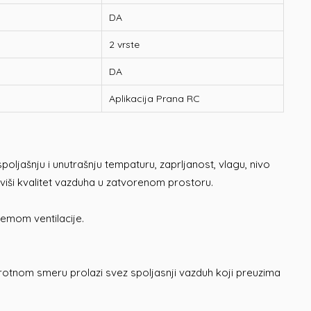
DA
2 vrste
DA
Aplikacija Prana RC
ljašnju i unutrašnju tempaturu, zaprljanost, vlagu, nivo
iši kvalitet vazduha u zatvorenom prostoru.
temom ventilacije.
protnom smeru prolazi svez spoljasnji vazduh koji preuzima