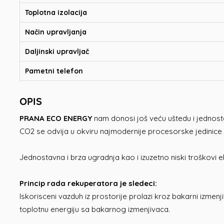
Toplotna izolacija
Način upravljanja
Daljinski upravljač
Pametni telefon
OPIS
PRANA ECO ENERGY
nam donosi još veću uštedu i jednosta
CO2 se odvija u okviru najmodernije procesorske jedinice 
Jednostavna i brza ugradnja kao i izuzetno niski troškovi e
Princip rada rekuperatora je sledeci:
Iskorisceni vazduh iz prostorije prolazi kroz bakarni izme
toplotnu energiju sa bakarnog izmenjivaca.