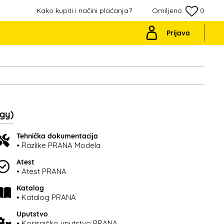
Kako kupiti i načini plaćanja?
Omiljeno
0
Prijava
gy)
Tehnička dokumentacija
• Razlike PRANA Modela
Atest
• Atest PRANA
Katalog
• Katalog PRANA
Uputstvo
• Korisničko uputstvo PRANA