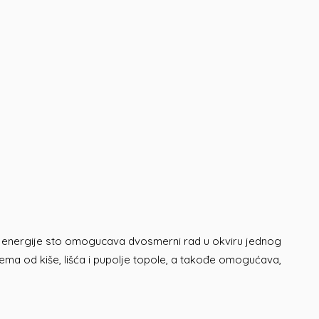
e energije sto omogucava dvosmerni rad u okviru jednog
stema od kiše, lišća i pupolje topole, a takođe omogućava,