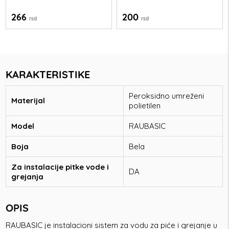
266
200
rsd
rsd
KARAKTERISTIKE
Peroksidno umreženi
Materijal
polietilen
Model
RAUBASIC
Boja
Bela
Za instalacije pitke vode i
DA
grejanja
OPIS
RAUBASIC je instalacioni sistem za vodu za piće i grejanje u