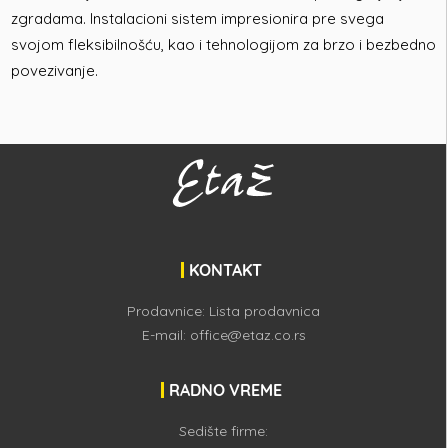
zgradama. Instalacioni sistem impresionira pre svega
svojom fleksibilnošću, kao i tehnologijom za brzo i bezbedno
povezivanje.
KONTAKT
Prodavnice:
Lista prodavnica
E-mail:
office@etaz.co.rs
RADNO VREME
Sedište firme: