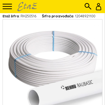
Etaž šifra
: RH250516
Šifra proizvođača
: 12048921100