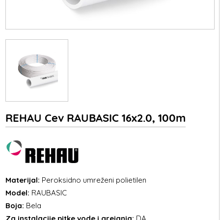
REHAU Cev RAUBASIC 16x2.0, 100m
Materijal:
Peroksidno umreženi polietilen
Model:
RAUBASIC
Boja:
Bela
Za instalacije pitke vode i grejanja:
DA