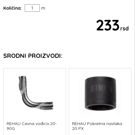
Količina:
m
233
rsd
SRODNI PROIZVODI:
REHAU Cevna vođica 20-
REHAU Pokretna navlaka
90G
20 PX