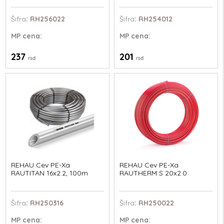
Šifra
: RH256022
Šifra
: RH254012
MP
cena:
MP
cena:
237
201
rsd
rsd
REHAU Cev PE-Xa
REHAU Cev PE-Xa
RAUTITAN 16x2.2, 100m
RAUTHERM S 20x2.0
Šifra
: RH250316
Šifra
: RH250022
MP
cena:
MP
cena: