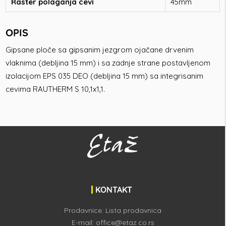
Raster polaganja cevi
45mm
OPIS
Gipsane ploče sa gipsanim jezgrom ojačane drvenim
vlaknima (debljina 15 mm) i sa zadnje strane postavljenom
izolacijom EPS 035 DEO (debljina 15 mm) sa integrisanim
cevima RAUTHERM S 10,1x1,1.
KONTAKT
Prodavnice:
Lista prodavnica
E-mail:
office@etaz.co.rs