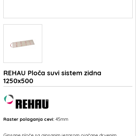
REHAU Ploča suvi sistem zidna
1250x500
Raster polaganja cevi:
45mm
Gipsane ploče sa gipsanim jezgrom ojačane drvenim