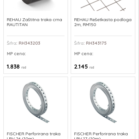
REHAU Zaštitna traka crna
REHAU Rešetkasta podloga
RAUTITAN
2m, RM150
Šifra
: RH343203
Šifra
: RH343175
MP
cena:
MP
cena:
1.838
2.145
rsd
rsd
FISCHER Perforirana traka
FISCHER Perforirana traka
LBV 26 (10m)
LBV 17 (10m)