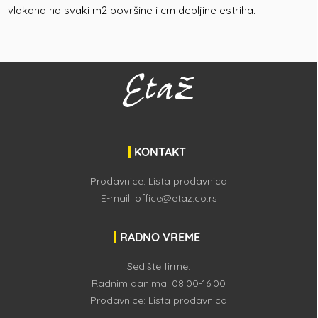
vlakana na svaki m2 površine i cm debljine estriha.
KONTAKT
Prodavnice:
Lista prodavnica
E-mail:
office@etaz.co.rs
RADNO VREME
Sedište firme:
Radnim danima: 08:00-16:00
Prodavnice:
Lista prodavnica