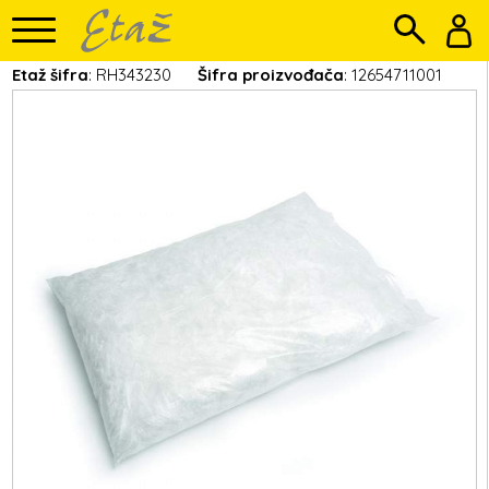
Etaž šifra
: RH343230
Šifra proizvođača
: 12654711001