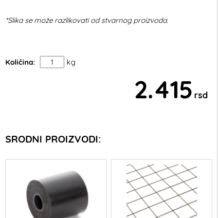
*Slika se može razlikovati od stvarnog proizvoda.
Količina:
kg
2.415
rsd
SRODNI PROIZVODI: