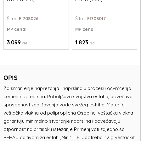
Šifra
: FI708026
Šifra
: FI708017
MP
cena:
MP
cena:
3.099
1.823
rsd
rsd
OPIS
Za smanjenje naprezanja i naprslina u procesu očvršćenja
cementnog estriha. Poboljšava svojstva estriha, povećava
sposobnost zadržavanja vode svežeg estriha. Materijal:
veštačka vlakna od polipropilena Osobine: veštačka vlakna
garantuju minimalno stvaranje naprslina i povećavaju
otpornost na pritisak i istezanje Primenjivati zajedno sa
REHAU aditivom za estrih „Mini“ ili P. Upotreba: 12 g veštačkih