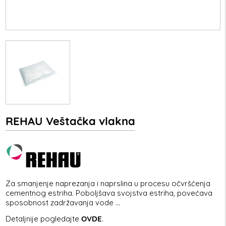
REHAU Veštačka vlakna
Za smanjenje naprezanja i naprslina u procesu očvršćenja
cementnog estriha. Poboljšava svojstva estriha, povećava
sposobnost zadržavanja vode ...
Detaljnije pogledajte
OVDE
.