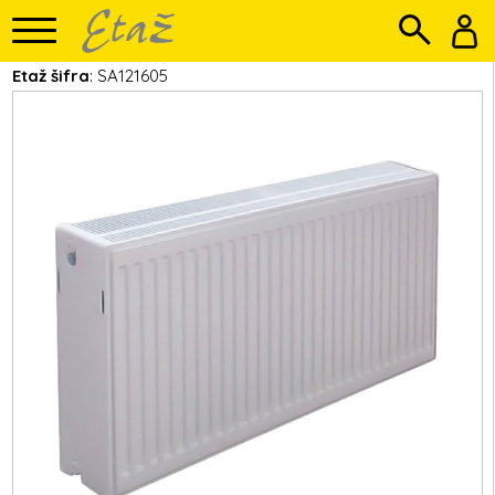
Etaž šifra
: SA121605