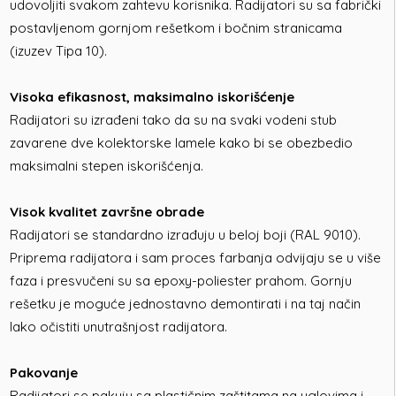
udovoljiti svakom zahtevu korisnika. Radijatori su sa fabrički
postavljenom gornjom rešetkom i bočnim stranicama
(izuzev Tipa 10).
Visoka efikasnost, maksimalno iskorišćenje
Radijatori su izrađeni tako da su na svaki vodeni stub
zavarene dve kolektorske lamele kako bi se obezbedio
maksimalni stepen iskorišćenja.
Visok kvalitet završne obrade
Radijatori se standardno izrađuju u beloj boji (RAL 9010).
Priprema radijatora i sam proces farbanja odvijaju se u više
faza i presvučeni su sa epoxy-poliester prahom. Gornju
rešetku je moguće jednostavno demontirati i na taj način
lako očistiti unutrašnjost radijatora.
Pakovanje
Radijatori se pakuju sa plastičnim zaštitama na uglovima i