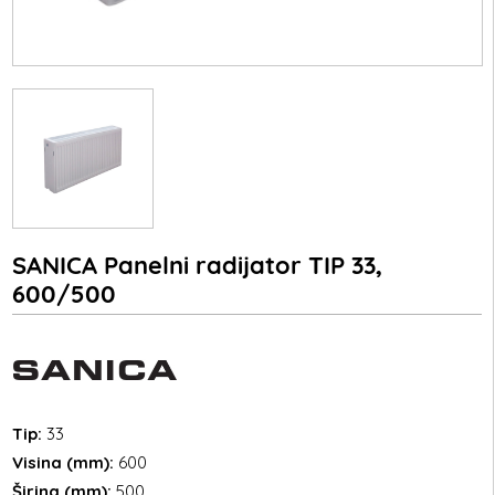
SANICA Panelni radijator TIP 33,
600/500
Tip:
33
Visina (mm):
600
Širina (mm):
500