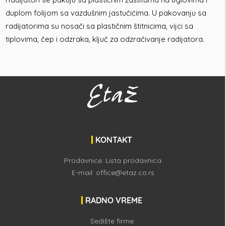
duplom folijom sa vazdušnim jastučićima. U pakovanju sa
radijatorima su nosači sa plastičnim štitnicima, vijci sa
tiplovima, čep i odzraka, ključ za odzračivanje radijatora.
KONTAKT
Prodavnice:
Lista prodavnica
E-mail:
office@etaz.co.rs
RADNO VREME
Sedište firme: