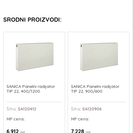
SRODNI PROIZVODI:
SANICA Panelni radijator
SANICA Panelni radijator
TIP 22, 400/1200
TIP 22, 900/600
Šifra
: SA120412
Šifra
: SA120906
MP
cena:
MP
cena:
6.912
7.228
rsd
rsd