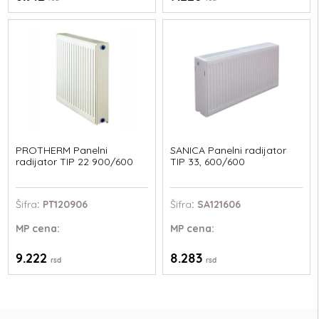
PROTHERM Panelni
SANICA Panelni radijator
radijator TIP 22 900/600
TIP 33, 600/600
Šifra
: PT120906
Šifra
: SA121606
MP
cena:
MP
cena:
9.222
8.283
rsd
rsd