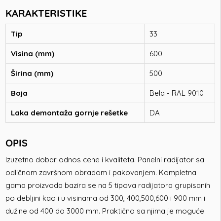
KARAKTERISTIKE
Tip
33
Visina (mm)
600
Širina (mm)
500
Boja
Bela - RAL 9010
Laka demontaža gornje rešetke
DA
OPIS
Izuzetno dobar odnos cene i kvaliteta. Panelni radijator sa
odličnom završnom obradom i pakovanjem. Kompletna
gama proizvoda bazira se na 5 tipova radijatora grupisanih
po debljini kao i u visinama od 300, 400,500,600 i 900 mm i
dužine od 400 do 3000 mm. Praktično sa njima je moguće