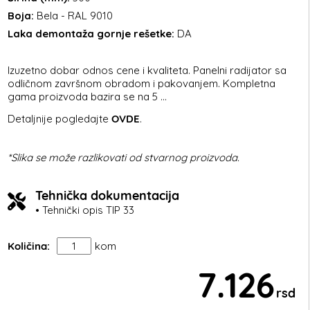
Boja:
Bela - RAL 9010
Laka demontaža gornje rešetke:
DA
Izuzetno dobar odnos cene i kvaliteta. Panelni radijator sa
odličnom završnom obradom i pakovanjem. Kompletna
gama proizvoda bazira se na 5 ...
Detaljnije pogledajte
OVDE
.
*Slika se može razlikovati od stvarnog proizvoda.
Tehnička dokumentacija
• Tehnički opis TIP 33
Količina:
kom
7.126
rsd