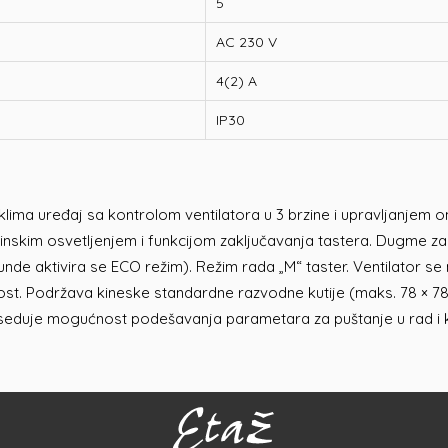
5
AC 230 V
4(2) A
IP30
ima uređaj sa kontrolom ventilatora u 3 brzine i upravljanjem on/
dinskim osvetljenjem i funkcijom zaključavanja tastera. Dugme
de aktivira se ECO režim). Režim rada „M“ taster. Ventilator se m
ost. Podržava kineske standardne razvodne kutije (maks. 78 × 7
oseduje mogućnost podešavanja parametara za puštanje u rad i k