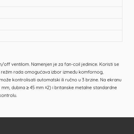
off ventilom. Namenjen je za fan-coil jedinice. Koristi se
 za režim rada omogućava izbor između komfornog,
ože kontrolisati automatski ili ručno u 3 brzine. Na ekranu
8 mm, dubina ≥ 45 mm ±2) i britanske metalne standardne
ontrolu.