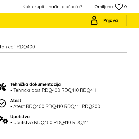
Kako kupiti i načini plaćanja?
Omiljeno
0
Prijava
fan coil RDQ400
Tehnička dokumentacija
• Tehnički opis RDQ400 RDQ410 RDQ411
Atest
• Atest RDQ400 RDQ410 RDQ411 RDQ200
Uputstvo
• Uputstvo RDQ400 RDQ410 RDQ411