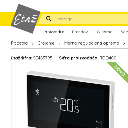
Proizvodi
Brendovi
O nama
Ser
Početna
Grejanje
Merno regulaciona oprema
Etaž šifra
: SE483795
Šifra proizvođača
: RDQ400
NOVO