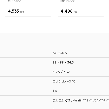
MP
cena:
MP
cena:
4.535
4.496
rsd
rsd
AC 230 V
88 × 88 × 34,5
5 VA / 3 W
Od 5 do 40 °C
1 K
Q1, Q2, Q3 , Ventil: Y12 (N.C.)/Y14 (