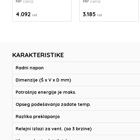
MP
cena:
MP
cena:
4.092
3.185
rsd
rsd
KARAKTERISTIKE
Radni napon
Dimenzije (Š x V x D mm)
Potrošnja energije je maks.
Opseg podešavanja zadate temp.
Razlika preklapanja
Relejni izlazi za vent. (sa 3 brzine)