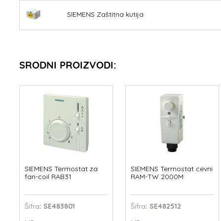
SIEMENS Zaštitna kutija
SRODNI PROIZVODI:
SIEMENS Termostat za
SIEMENS Termostat cevni
fan-coil RAB31
RAM-TW 2000M
Šifra
: SE483801
Šifra
: SE482512