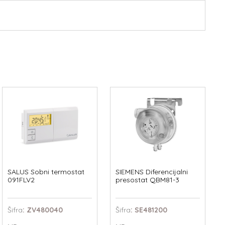
SALUS Sobni termostat
SIEMENS Diferencijalni
091FLV2
presostat QBM81-3
Šifra
: ZV480040
Šifra
: SE481200