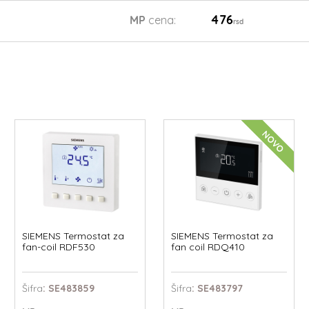
476
MP
cena:
rsd
NOVO
SIEMENS Termostat za
SIEMENS Termostat za
fan-coil RDF530
fan coil RDQ410
Šifra
: SE483859
Šifra
: SE483797