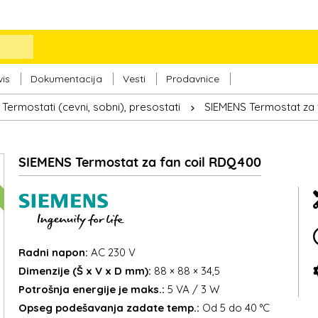
vis
Dokumentacija
Vesti
Prodavnice
Termostati (cevni, sobni), presostati
SIEMENS Termostat za 
SIEMENS Termostat za fan coil RDQ400
Radni napon:
AC 230 V
Dimenzije (Š x V x D mm):
88 × 88 × 34,5
Potrošnja energije je maks.:
5 VA / 3 W
Opseg podešavanja zadate temp.:
Od 5 do 40 °C