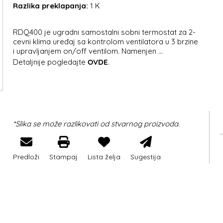
Razlika preklapanja:
1 K
RDQ400 je ugradni samostalni sobni termostat za 2-
cevni klima uređaj sa kontrolom ventilatora u 3 brzine
i upravljanjem on/off ventilom. Namenjen ...
Detaljnije pogledajte
OVDE
.
*Slika se može razlikovati od stvarnog proizvoda.
Predloži
Stampaj
Lista želja
Sugestija