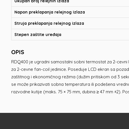
Ukupan broj relejnih izlaza
Napon preklapanja relejnog izlaza
Struja preklapanja relejnog izlaza
Stepen zaštite uređaja
OPIS
RDQ400 je ugradni samostalni sobni termostat za 2-cevni kl
za 2-cevne fan-coil jedinice. Poseduje LCD ekran sa poza
zaštitnog i ekonomičnog režima (dužim pritiskom od 3 sekun
se može prikazivati sobna temperatura ili podešena vredn
razvodne kutije (maks. 75 × 75 mm, dubina ≥ 47 mm ±2). P