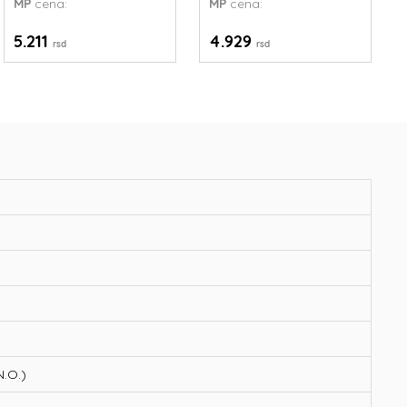
MP
cena:
MP
cena:
5.211
4.929
rsd
rsd
N.O.)