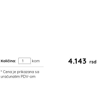
4.143
Količina:
kom
rsd
* Cena je prikazana sa
uračunatim PDV-om