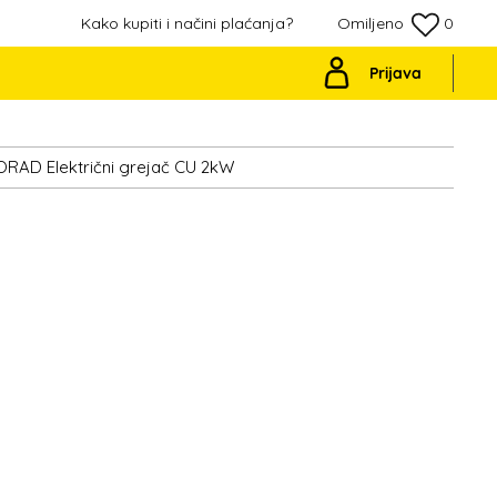
Kako kupiti i načini plaćanja?
Omiljeno
0
Prijava
AD Električni grejač CU 2kW