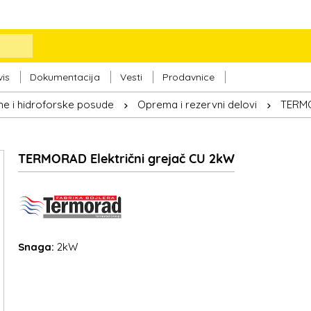
vis
Dokumentacija
Vesti
Prodavnice
one i hidroforske posude
Oprema i rezervni delovi
TERMOR
TERMORAD Električni grejač CU 2kW
Snaga:
2kW