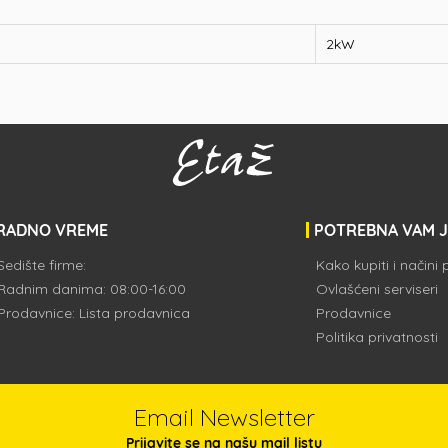
2kW
RADNO VREME
POTREBNA VAM 
Sedište firme:
Kako kupiti i načini
Radnim danima: 08:00-16:00
Ovlašćeni serviseri
Prodavnice:
Lista prodavnica
Prodavnice
Politika privatnosti
Email Newsletter
Prijavite se na našu mail listu