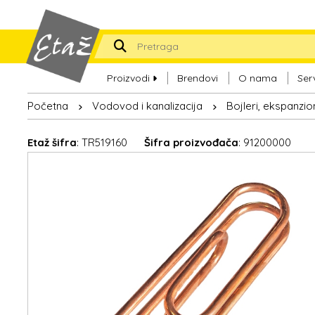
Proizvodi
Brendovi
O nama
Ser
Početna
Vodovod i kanalizacija
Bojleri, ekspanzi
Etaž šifra
: TR519160
Šifra proizvođača
: 91200000