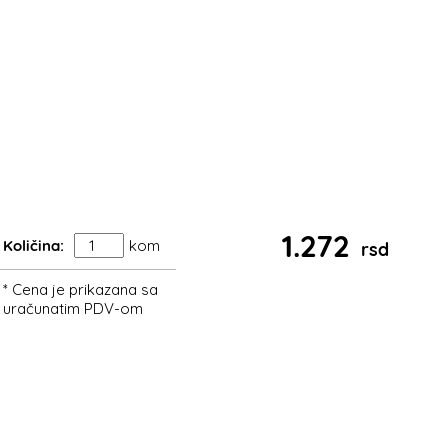
1.272
Količina:
kom
rsd
* Cena je prikazana sa
uračunatim PDV-om