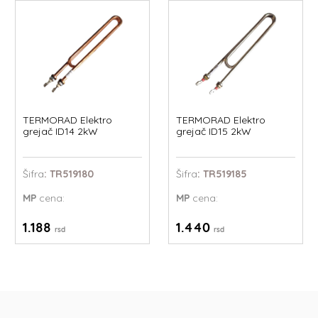
TERMORAD Elektro
TERMORAD Elektro
grejač ID14 2kW
grejač ID15 2kW
Šifra
: TR519180
Šifra
: TR519185
MP
cena:
MP
cena:
1.188
1.440
rsd
rsd