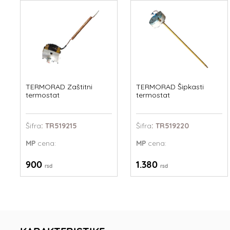
TERMORAD Zaštitni
TERMORAD Šipkasti
termostat
termostat
Šifra
: TR519215
Šifra
: TR519220
MP
cena:
MP
cena:
900
1.380
rsd
rsd