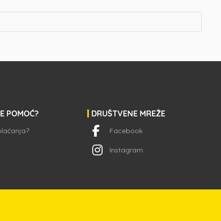
JE POMOĆ?
DRUŠTVENE MREŽE
 plaćanja?
Facebook
Instagram